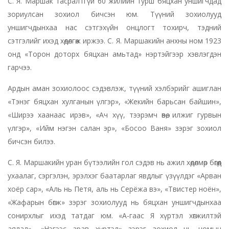
С. Я. Маршак тасралтгүй 60 жилийн турш бяцхан уншигчдад
зориулсан зохиол бичсэн юм. Түүний зохиолууд
уншигчдынхаа нас сэтгэхүйн онцлогт тохирч, тэдний
сэтгэлийг ихэд хөдөлгөж иржээ. С. Я. Маршакийн анхны ном 1923
онд «Торон доторх бяцхан амьтад» нэртэйгээр хэвлэгдэн
гарчээ.
Ардын аман зохиолоос сэдэвлэж, түүний хэлбэрийг ашиглан
«Тэнэг бяцхан хулганын үлгэр», «Жекийн барьсан байшин»,
«Ширээ хаанаас ирэв», «Ач хүү, тээрэмч өвөө, илжиг гурвын
үлгэр», «Ийм нэгэн салан эр», «Босоо Ваня» зэрэг зохиол
бичсэн билээ.
С. Я. Маршакийн уран бүтээлийн гол сэдэв нь ажил хөдөлмөр бөгөөд
ухаалаг, сэргэлэн, эрэлхэг баатарлаг явдлыг үзүүлдэг «Арван
хоёр сар», «Аль нь Петя, аль нь Серёжа вэ», «Твистер ноён»,
«Жафарын бөгж» зэрэг зохиолууд нь бяцхан уншигчдынхаа
сонирхлыг ихэд татдаг юм. «А-гаас Я хүртэл хөгжилтэй
аялал», «Нэгээс арав хүртэл» зэрэг зохиол нь номын