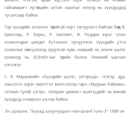
гайхамшигт ертөнцийн алтан хаалгыг нээхэд нь хүүхдүүдэд
тусалсаар байна.
Тэр хүүхдийн зохиолч төдийгүй нэрт орчуулагч байсан бөгөөд В.
Шекспир, Р. Бернс, Р. Киплинг, Ж. Родари зэрэг олон
зохиолчдын шилдэг бүтээлээс орчуулжээ. Хүүхдийн утга
зохиолыг хөгжүүлэхэд оруулсан хувь нэмрийг нь үнэлж шүлэг
зохиолд нь ЗСБНХУ-ын төрийн болон Лениний шагнал
олгожээ.
С. Я. Маршакийн «Хүүхдийн шүлэг, үлгэрүүд», «Үлгэр, дуу,
оньсого» зэрэг эмхэтгэл монголоор гарч «Муурын байшин»,
«Ухнын тухай үлгэр», «Бяцхан цамхаг» жүжгүүдийг нь манай
хүүхдүүд сонирхон үзсээр байна.
Эх сурвалж: "Хүүхэд залуучуудын нэвтэрхий толь-3" 1988 он