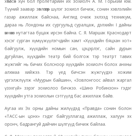
хөтөлсөн хүн бол пролетарийн их зохиолч А. М. Горький юм.
Түүний заавар зөвлөгөөгөөр шүлэг зохиол бичиж, сонин хэвлэлийн
газар ажиллаж байснаа, Англид очиж эхлээд техникум,
дараа нь Лондоны их сургуульд суралцаж, дэлхийн I дайны
өмнөхөн нутагтаа буцаж ирсэн байна. С. Я. Маршак Краснодарт
хэсэг сурган хүмүүжүүлэгчдийн хамт «Хүүхдийн бяцхан хот»
байгуулж, хүүхдийн номын сан, цэцэрлэг, сайн дурын
дугуйлан, хүүхдийн театр бий болгож тэр театрт тавих
жүжгийг нь бичих болсноор хүүхдийн зохиолч болох анхны
алхмаа хийжээ. Тэр үед бичсэн жүжгүүдээ хожим
үргэлжлүүлж «Муурын байшин», «Зовлонгоос айвал жаргал
үзэхгүй» зэрэг зохиолоо бичжээ. «Шинэ Робинзон» гэдэг
хүүхдийн утга зохиолын сэтгүүлд бас ажиллаж байв.
Аугаа их Эх орны дайны жилүүдэд «Правда» сонин болон
«ТАСС-ын цонх» гэдэг байгууллагад ажиллаж, халуун эх
оронч, бадрангуй дайчин шүлгүүд бичиж байлаа.