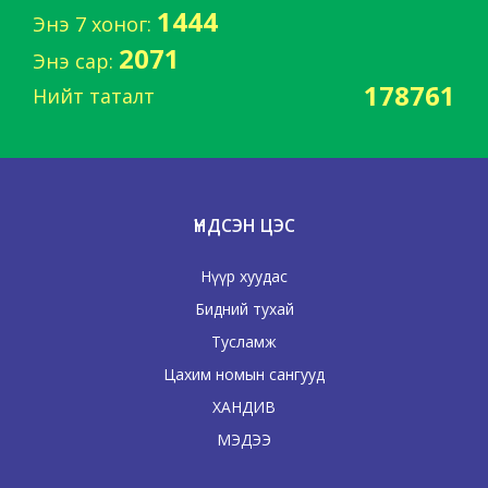
1444
Энэ 7 хоног:
2071
Энэ сар:
178761
Нийт таталт
ҮНДСЭН ЦЭС
Нүүр хуудас
Бидний тухай
Тусламж
Цахим номын сангууд
ХАНДИВ
МЭДЭЭ