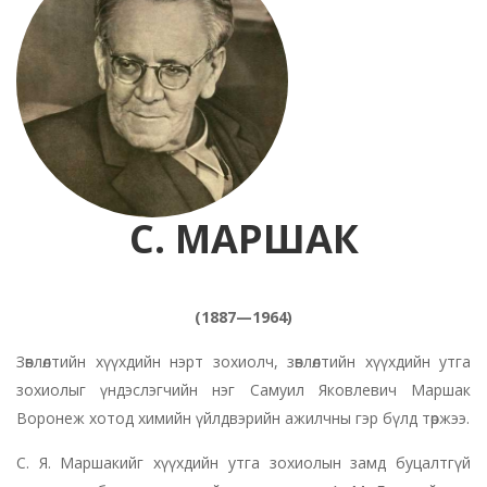
С. МАРШАК
(1887—1964)
Зөвлөлтийн хүүхдийн нэрт зохиолч, зөвлөлтийн хүүхдийн утга
зохиолыг үндэслэгчийн нэг Самуил Яковлевич Маршак
Воронеж хотод химийн үйлдвэрийн ажилчны гэр бүлд төржээ.
С. Я. Маршакийг хүүхдийн утга зохиолын замд буцалтгүй