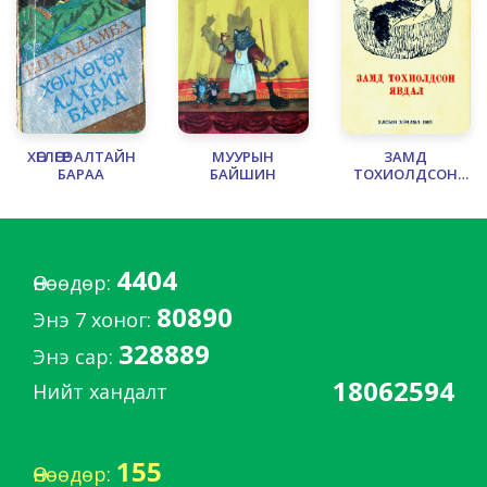
ХӨГЛӨГӨР АЛТАЙН
МУУРЫН
ЗАМД
БАРАА
БАЙШИН
ТОХИОЛДСОН
ЯВДАЛ
4404
Өнөөдөр:
80890
Энэ 7 хоног:
328889
Энэ сар:
18062594
Нийт хандалт
155
Өнөөдөр: