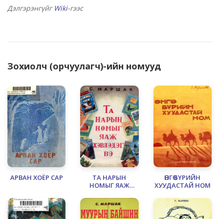
Дэлгэрэнгүйг
Wiki
-гээс
Зохиолч (орчуулагч)-ийн номууд
АРВАН ХОЁР САР
ТА НАРЫН
ӨНГӨ БҮРИЙН
НОМЫГ ЯАЖ
ХУУДАСТАЙ НОМ
ХЭВЛЭДЭГ ВЭ?