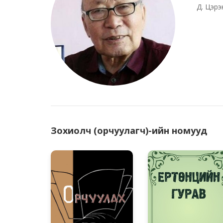
Д. Цэр
Зохиолч (орчуулагч)-ийн номууд