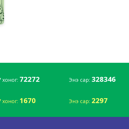
72272
328346
7 хоног:
Энэ сар:
1670
2297
7 хоног:
Энэ сар: