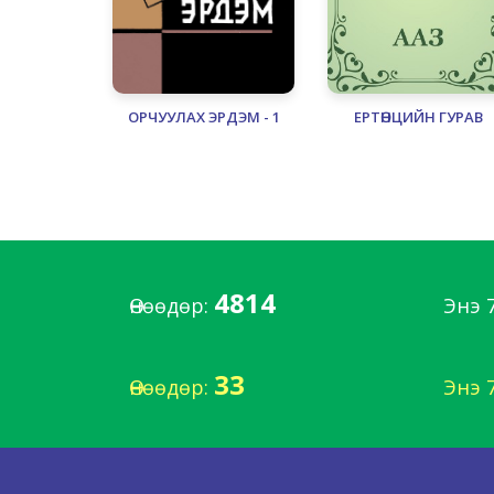
ОРЧУУЛАХ ЭРДЭМ - 1
ЕРТӨНЦИЙН ГУРАВ
4814
Өнөөдөр:
Энэ 
33
Өнөөдөр:
Энэ 