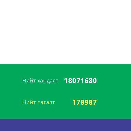
18071680
Нийт хандалт
178987
Нийт таталт