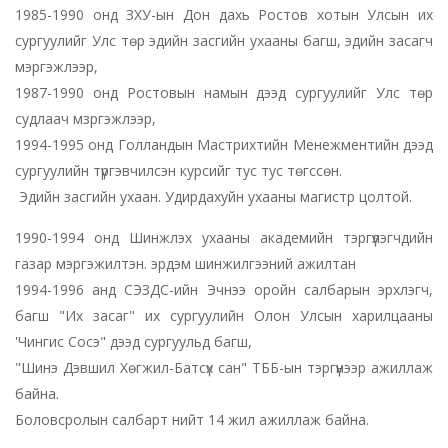
1985-1990 онд ЗХУ-ын Дон дахь Ростов хотын Улсын их
сургуулийг Улс төр эдийн засгийн ухааны багш, эдийн засагч
мэргэжлээр,
1987-1990 онд Ростовын намын дээд сургуулийг Улс төр
судлаач мзргэжлээр,
1994-1995 онд Голландын Мастрихтийн Менежментийн дээд
сургуулийн түргэвчилсэн курсийг тус тус төгссөн.
Эдийн засгийн ухаан. Удирдахуйн ухааны магистр цолтой.
1990-1994 онд Шинжлэх ухааны академийн тэргүүлэгчдийн
газар мэргэжилтэн. эрдэм шинжилгээний ажилтан
1994-1996 анд СЭЗДС-ийн Эчнээ оройн салбарын эрхлэгч,
багш "Их засаг" их сургуулийн Олон Улсын харилцааны
'Чингис Сосэ" дээд сургуульд багш,
"Шинэ Дэвшил Хөгжил-Батсүх сан" ТББ-ын тэргүүнээр ажиллаж
байна.
Боловсролын салбарт нийт 14 жил ажиллаж байна.