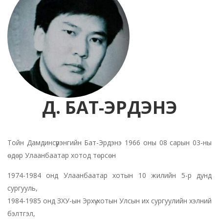
Д. БАТ-ЭРДЭНЭ
Тойн Дамдинсүрэнгийн Бат-Эрдэнэ 1966 оны 08 сарын 03-ны
өдөр Улаанбаатар хотод төрсөн
1974-1984 онд Улаанбаатар хотын 10 жилийн 5-р дунд
сургууль,
1984-1985 онд ЗХУ-ын Эрхүү хотын Улсын их сургуулийн хэлний
бэлтгэл,