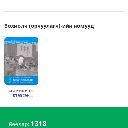
Зохиолч (орчуулагч)-ийн номууд
АСАР ИХ ҮНЭЭР
БҮТЭЭСЭН
АРДЧИЛЛЫН
ОЛОЛТОО
ХАЙРЛАЖ
ЯВААРАЙ
1318
Өнөөдөр: