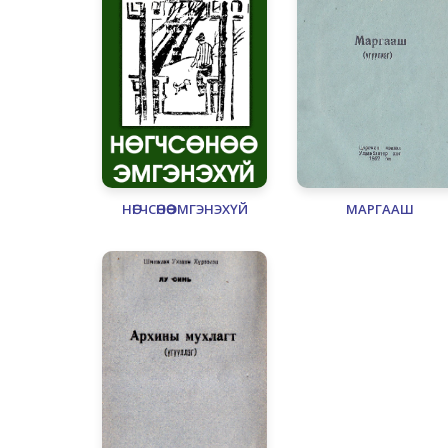
НӨГЧСӨНӨӨ ЭМГЭНЭХҮЙ
МАРГААШ