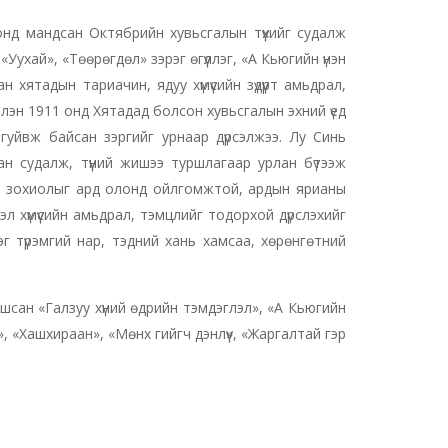
нд мандсан Октябрийн хувьсгалын түүхийг судалж
Уухай», «Төөрөгдөл» зэрэг өгүүллэг, «А Кьюгийн үнэн
хятадын тариачин, ядуу хүмүүсийн зүдүүрт амьдрал,
нчлэн 1911 онд Хятадад болсон хувьсгалын эхний үед
гуйвж байсан зэргийг урнаар дүрсэлжээ. Лу Синь
н судалж, түүний жишээ туршлагаар урлан бүтээж
ж, зохиолыг ард олонд ойлгомжтой, ардын ярианы
л хүмүүсийн амьдрал, тэмцлийг тодорхой дүрслэхийг
г түрэмгий нар, тэдний хань хамсаа, хөрөнгөтний
сан «Галзуу хүний өдрийн тэмдэглэл», «А Кьюгийн
», «Хашхираан», «Мөнх гийгч дэнлүү», «Жаргалтай гэр