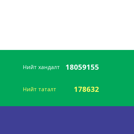
18059155
Нийт хандалт
178632
Нийт таталт