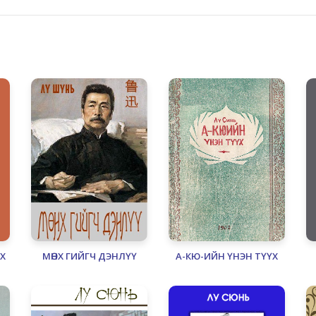
Х
МӨНХ ГИЙГЧ ДЭНЛҮҮ
А-КЮ-ИЙН ҮНЭН ТҮҮХ