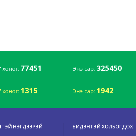
77451
325450
7 хоног:
Энэ сар:
1315
1942
7 хоног:
Энэ сар:
НТЭЙ НЭГДЭЭРЭЙ
БИДЭНТЭЙ ХОЛБОГДОХ