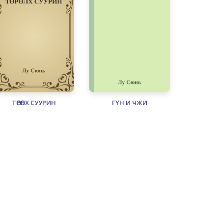
ТӨРӨЛХ СУУРИН
ГҮН И ЧЖИ