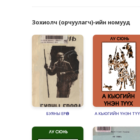
Зохиолч (орчуулагч)-ийн номууд
БУЯНЫ ЕРӨӨЛ
А КЬЮГИЙН ҮНЭН ТҮҮ