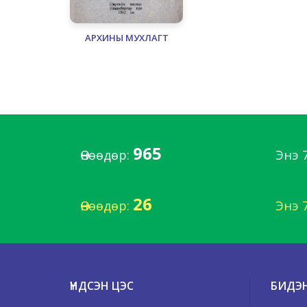
АРХИНЫ МУХЛАГТ
965
Өнөөдөр:
Энэ 
26
Өнөөдөр:
Энэ 
ҮНДСЭН ЦЭС
БИДЭ