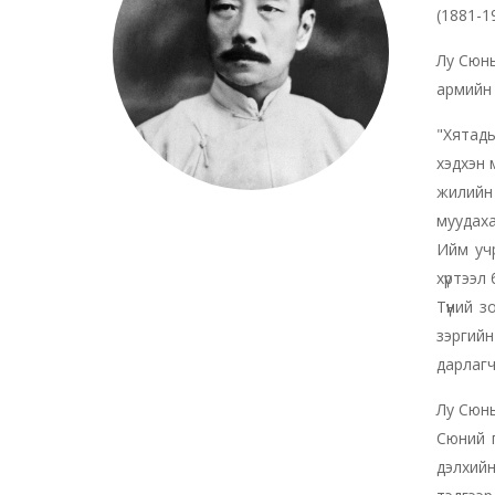
(1881-1
Лу Сюнь
армийн 
"Хятады
хэдхэн 
жилийн 
муудаха
Ийм уч
хүртээл
Түүний 
зэргийн
дарлагч
Лу Сюнь
Сюний г
дэлхийн