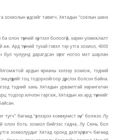
а зохиолын үндсийг тавигч. Хятадын "соёлын шинэ
ба олон түмний хүртээл болоогүй, харин уламжлалт
 аж. Ард түмний тухай гэвэл тэр утга зохиол, 4000
ч бул чулуунд дарагдсан зүлэг ногоо мэт шарлан
ойлгомжтой ардын ярианы хэлээр зохиож, тэдний
тэмцлүүдийг гоц тодорхойгоор дүрслэх болсон байна.
ийгээд тэдний хань Хятадын урвамтгай хөрөнгөтөн
хурц тодоор илчлэн гаргаж, Хятадын их ард түмнийг
байсан.
эг тугч" бөгөөд "үзлээрээ коммунист хүн“ болжээ. Лу
ий олон боть зохиол бийгээс гадна, Лу Сюнь бол
тга зохиолуудыг Хятад оронд дэлгэрүүлэгч бөгөөд