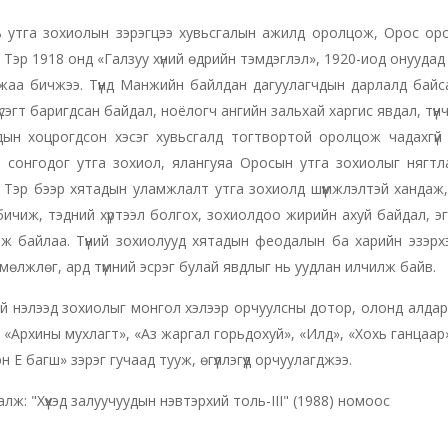
 утга зохиолын зэрэгцээ хувьсгалын ажилд оролцож, Орос оро
 Тэр 1918 онд «Галзуу хүний өдрийн тэмдэглэл», 1920-иод онуудад «
уужаа бичжээ. Түүнд Манжийн байлдан дагуулагчдын дарлалд байсан 
үсэгт баригдсан байдал, ноёлогч ангийн зальхай харгис явдал, түү
ын хоцрогдсон хэсэг хувьсгалд тогтвортой оролцож чадахгүй 
 сонгодог утга зохиол, ялангуяа Оросын утга зохиолыг нягтла
 Тэр бээр хятадын уламжлалт утга зохиолд шүүмжлэлтэй ханда
бичиж, тэдний хүртээл болгох, зохиолдоо жирийн ахуй байдал, эгэ
ж байлаа. Түүний зохиолууд хятадын феодалын ба харийн эзэрхэ
мөлжлөг, ард түмний эсрэг булай явдлыг нь уудлан илчилж байв.
й нэлээд зохиолыг монгол хэлээр орчуулсны дотор, олонд алдарш
үх», «Архины мухлагт», «Аз жаргал горьдохуй», «Илд», «Хохь ганцаар
эн Е багш» зэрэг гучаад тууж, өгүүллэгүүд орчуулагджээ.
алж: "Хүүхэд залуучуудын нэвтэрхий толь-III" (1988) номоос