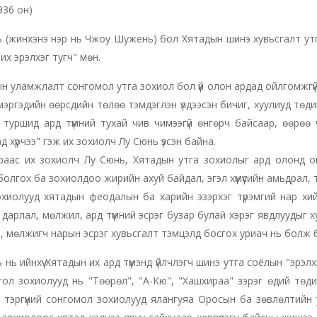
936 он)
 (жинхэнэ нэр нь Чжоу Шужень) бол Хятадын шинэ хувьсгалт утг
их эрэлхэг тугч" мөн.
н уламжлалт сонгомол утга зохиол бол үй олон ардад ойлгомжгүй 
мэргэдийн өөрсдийн төлөө тэмдэглэн үлдээсэн бичиг, хуулиуд төдий
туршид ард түмний тухай чив чимээгүй өнгөрч байсаар, өөрөө 
д хүрчээ" гэж их зохиолч Лу Сюнь үзсэн байна.
раас их зохиолч Лу Сюнь, Хятадын утга зохиолыг ард олонд 
 болгох ба зохиолдоо жирийн ахуй байдал, эгэл хүмүүсийн амьдрал, 
зохиолууд хятадын феодалын ба харийн эзэрхэг түрэмгий нар х
 дарлал, мөлжил, ард түмний эсрэг бузар булай хэрэг явдлуудыг 
, мөлжигч нарын эсрэг хувьсгалт тэмцэлд босгох уриач нь болж 
 нь ийнхүү Хятадын их ард түмэнд үйлчлэгч шинэ утга соёлын "эрэлх
ол зохиолууд нь "Төөрөл", "А-Кю", "Хашхираа" зэрэг өдий төд
 тэргүүний сонгомол зохиолууд ялангуяа Оросын ба зөвлөлтийн у