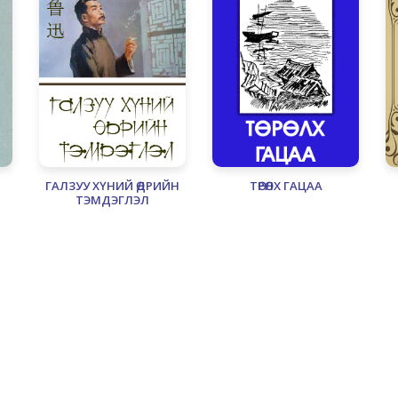
ГАЛЗУУ ХҮНИЙ ӨДРИЙН
ТӨРӨЛХ ГАЦАА
ТЭМДЭГЛЭЛ