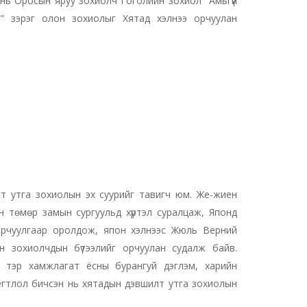
 нь Оросын яруу зохиолч Гоголийн зохиол "Амьгүй
" зэрэг олон зохиолыг Хятад хэлнээ орчуулан
ст утга зохиолын эх суурийг тавигч юм. Же-жиен
н төмөр замын сургуульд хүртэл суралцаж, Японд
 орчуулгаар оролдож, япон хэлнээс Жюль Верний
н зохиолчдын бүтээлийг орчуулан судалж байв.
ш тэр хамжлагат ёсны бурангуй дэглэм, харийн
лэг, ёгтлол бичсэн нь хятадын дэвшилт утга зохиолын