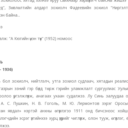
 зохиолоос хятад хэлнээ яруу сайхнаар хөрвүүлэгч байсны жишээ
уд", Зөвлөлтийн алдарт зохиолч Фадеевийн зохиол "Ниргэлт
эн байна...
ээ
лж: "А Кюгийн үнэн түүх" (1952) номоос
НЬ
 1936)
 бол зохиолч, нийтлэлч, утга зохиол судлаач, хятадын реали
азрын эзний гэр бүлд төрж гэрийн уламжлалт сургуулиас Уулы
ролоо үргэлжлүүлж, анагаах ухаан судалжээ. Лу Синь залуудаа
 А. С. Пушкин, Н. В. Гоголь, М. Ю. Лермонтов зэрэг Оросы
сөн явдал» нэртэй анхны өгүүллэгээ 1911 онд бичсэнээс хой
йлэгчдийн эсрэг үзгийнхээ хурц үзүүрийг чиглүүлж, олон тууж, өгүүл
олжээ.