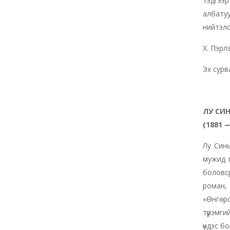
тэдгээр
албату
нийтэлс
Х. Пэрл
Эх сурва
ЛУ СИ
(1881 —
Лу Синь
мужид г
боловс
роман,
«Өнгөр
түрэмги
үндэс б