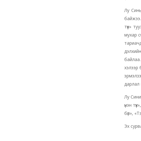
Лу Синь
байжээ.
түүх» т
мухар с
тариачд
дэлхийн
байлаа.
хэлээр 
эрмэлзэ
дарлал 
Лу Сини
үнэн тү
бүл», «Т
Эх сурв