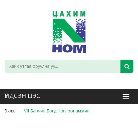
Эхлэл
VII Банчин Богд Чоглоонамжил