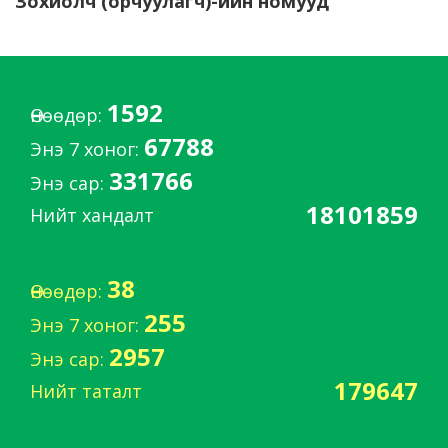
Зохиолч (орчуулагч)-ийн номууд
1592
Өнөөдөр:
67788
Энэ 7 хоног:
331766
Энэ сар:
18101859
Нийт хандалт
38
Өнөөдөр:
255
Энэ 7 хоног:
2957
Энэ сар:
179647
Нийт таталт