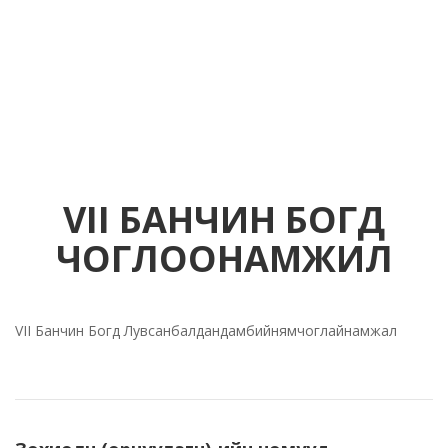
VII БАНЧИН БОГД
ЧОГЛООНАМЖИЛ
VII Банчин Богд Лувсанбалдандамбийнямчоглайнамжал