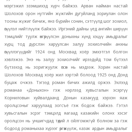
мэргэжил эзэмшихэд хүрч байжээ. Арван найман настай
Шолохов орон нутгийн жүжгийн дугуйланд зориулан олон
тооны жүжиг бичиж, янз бүрийн сонин, сэтгүүлд шог зохиол,
өгүүлэл нийтлүүлж байжээ. Иргэний дайны үед ангийн ширүүн
тэмцлийг туулж өнгөрүүлсэн доныхны хүнд хэцүү амьдралыг
хүрц тод дүрслэн харуулсан залуу зохиолчийн анхны
өгүүллэгүүдийг 1924 онд Москвад хоёр эмхэтгэл болгон
хэвлэжээ. Энэ нь залуу зохиолчийг ирээдүйд том бүтээл
бүтээхэд нь зоригжуулж өгсөн нь мэдээж. Хорин настай
Шолохов Москвад хоёр жил хэртэй болоод 1925 онд Донд
буцаж очжээ. Тэгээд роман бичих ажилд оржээ. Эхлээд
романаа «Доныхон» гэж нэрлээд хувьсгалын эсэргүү
Корниловын хуйвалдаанд Донын казакууд хэрхэн яаж
оролцсоныг харуулаад зогсъё гэж бодож байжээ. Гэтэл
хувьсгалын эсрэг тэмцэлд яагаад казакийн олонх хэсэг
оролцсон нь уншигчдад төдий л ойлгомжгүй болном за гэж
бодоод романыхаа хүрээг өргөжүүлж, казак ардын амьдралыг