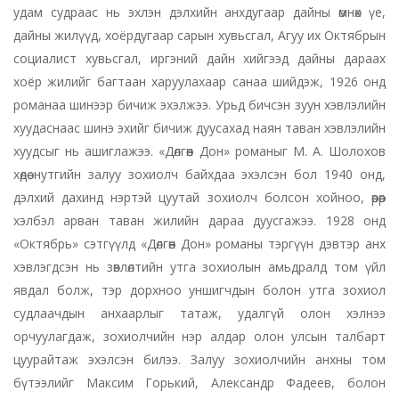
удам судраас нь эхлэн дэлхийн анхдугаар дайны өмнөх үе,
дайны жилүүд, хоёрдугаар сарын хувьсгал, Агуу их Октябрын
социалист хувьсгал, иргэний дайн хийгээд дайны дараах
хоёр жилийг багтаан харуулахаар санаа шийдэж, 1926 онд
романаа шинээр бичиж эхэлжээ. Урьд бичсэн зуун хэвлэлийн
хуудаснаас шинэ эхийг бичиж дуусахад наян таван хэвлэлийн
хуудсыг нь ашиглажээ. «Дөлгөөн Дон» романыг М. А. Шолохов
хөдөө нутгийн залуу зохиолч байхдаа эхэлсэн бол 1940 онд,
дэлхий дахинд нэртэй цуутай зохиолч болсон хойноо, өөрөөр
хэлбэл арван таван жилийн дараа дуусгажээ. 1928 онд
«Октябрь» сэтгүүлд «Дөлгөөн Дон» романы тэргүүн дэвтэр анх
хэвлэгдсэн нь зөвлөлтийн утга зохиолын амьдралд том үйл
явдал болж, тэр дорхноо уншигчдын болон утга зохиол
судлаачдын анхаарлыг татаж, удалгүй олон хэлнээ
орчуулагдаж, зохиолчийн нэр алдар олон улсын талбарт
цуурайтаж эхэлсэн билээ. Залуу зохиолчийн анхны том
бүтээлийг Максим Горький, Александр Фадеев, болон