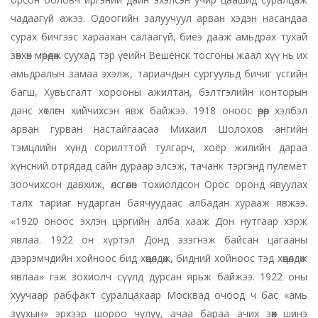
чадаагүй ажээ. Одоогийн залуучуул арван хэдэн насандаа
сурах бичгээс хараахан салаагүй, биеэ дааж амьдрах тухай
зөвхөн мөрөөдөж суухад тэр үеийн Вешенск тосгоны жаал хүү нь их
амьдралын замаа эхэлж, тариачдын сургуульд бичиг үсгийн
багш, Хувьсгалт хорооны ажилтан, бэлтгэлийн конторын
данс хөтлөгч хийчихсэн явж байжээ. 1918 оноос өөрөөр хэлбэл
арван гурван настайгаасаа Михаил Шолохов ангийн
тэмцлийн хүнд сорилттой тулгарч, хоёр жилийн дараа
хүнсний отрядад сайн дураар элсэж, тачанк тэргэнд пулемёт
зоочихсон давхиж, өлсгөлөн тохиолдсон Орос оронд явуулах
талх тариаг нударган баячуудаас албадан хурааж явжээ.
«1920 оноос эхлэн цэргийн алба хааж Дон нутгаар хэрж
явлаа. 1922 он хүртэл Донд эзэгнэж байсан цагааны
дээрэмчдийн хойноос бид хөөцөлдөж, бидний хойноос тэд хөөцөлдөж
явлаа» гэж зохиолч сүүлд дурсан ярьж байжээ. 1922 оны
хуучаар рабфакт суралцахаар Москвад очоод ч бас «амь
зуухын» эрхээр шороо чулуу, ачаа бараа ачих зөөх шинэ