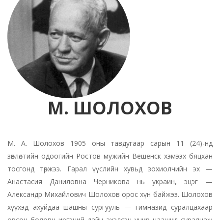
М. ШОЛОХОВ
М. А. Шолохов 1905 оны тавдугаар сарын 11 (24)-нд
зөвлөлтийн одоогийн Ростов мужийн Вешенск хэмээх бяцхан
тосгонд төржээ. Гарал үүслийн хувьд зохиолчийн эх —
Анастасия Даниловна Черникова нь украин, эцэг —
Александр Михайлович Шолохов орос хүн байжээ. Шолохов
хүүхэд ахуйдаа шашны сургууль — гимназид суралцахаар
орсон боловч иргэний дайн эхэлсэн учир цаашид суралцаж