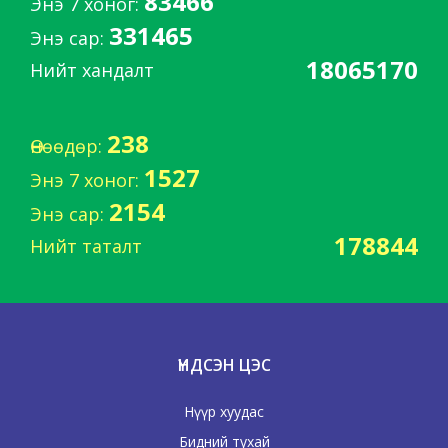
83466
Энэ 7 хоног:
331465
Энэ сар:
18065170
Нийт хандалт
238
Өнөөдөр:
1527
Энэ 7 хоног:
2154
Энэ сар:
178844
Нийт таталт
ҮНДСЭН ЦЭС
Нүүр хуудас
Бидний тухай