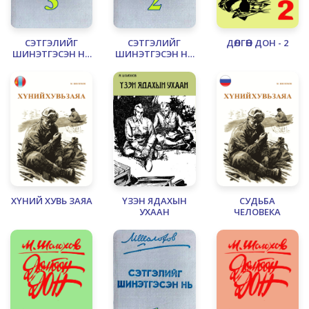
СЭТГЭЛИЙГ
СЭТГЭЛИЙГ
ДӨЛГӨӨН ДОН - 2
ШИНЭТГЭСЭН НЬ
ШИНЭТГЭСЭН НЬ
- 3
- 2
ХҮНИЙ ХУВЬ ЗАЯА
ҮЗЭН ЯДАХЫН
СУДЬБА
УХААН
ЧЕЛОВЕКА