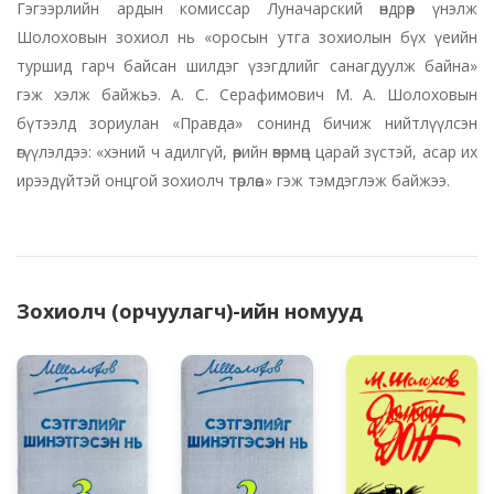
Гэгээрлийн ардын комиссар Луначарский өндрөөр үнэлж
Шолоховын зохиол нь «оросын утга зохиолын бүх үеийн
туршид гарч байсан шилдэг үзэгдлийг санагдуулж байна»
гэж хэлж байжьэ. А. С. Серафимович М. А. Шолоховын
бүтээлд зориулан «Правда» сонинд бичиж нийтлүүлсэн
өгүүлэлдээ: «хэний ч адилгүй, өөрийн өвөрмөц царай зүстэй, асар их
ирээдүйтэй онцгой зохиолч төрлөө...» гэж тэмдэглэж байжээ.
Зохиолч (орчуулагч)-ийн номууд