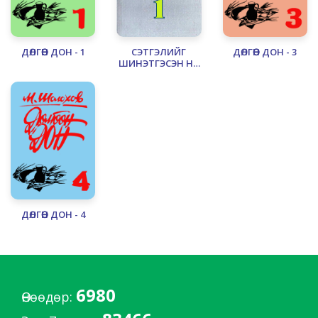
ДӨЛГӨӨН ДОН - 1
СЭТГЭЛИЙГ
ДӨЛГӨӨН ДОН - 3
ШИНЭТГЭСЭН НЬ
- 1
ДӨЛГӨӨН ДОН - 4
6980
Өнөөдөр: