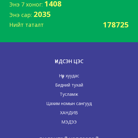
1408
Энэ 7 хоног:
2035
Энэ сар:
178725
Нийт таталт
ҮНДСЭН ЦЭС
Нүүр хуудас
Бидний тухай
Тусламж
Цахим номын сангууд
ХАНДИВ
МЭДЭЭ