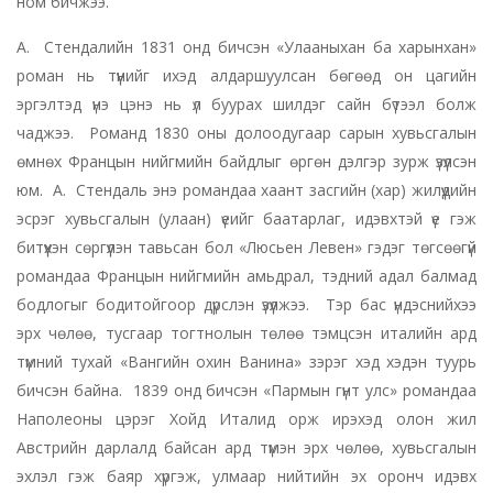
ном бичжээ.
А. Стендалийн 1831 онд бичсэн «Улааныхан ба харынхан»
роман нь түүнийг ихэд алдаршуулсан бөгөөд он цагийн
эргэлтэд үнэ цэнэ нь үл буурах шилдэг сайн бүтээл болж
чаджээ. Романд 1830 оны долоодугаар сарын хувьсгалын
өмнөх Францын нийгмийн байдлыг өргөн дэлгэр зурж үзүүлсэн
юм. А. Стендаль энэ романдаа хаант засгийн (хар) жилүүдийн
эсрэг хувьсгалын (улаан) үеийг баатарлаг, идэвхтэй үе гэж
битүүхэн сөргүүлэн тавьсан бол «Люсьен Левен» гэдэг төгсөөгүй
романдаа Францын нийгмийн амьдрал, тэдний адал балмад
бодлогыг бодитойгоор дүрслэн үзүүлжээ. Тэр бас үндэснийхээ
эрх чөлөө, тусгаар тогтнолын төлөө тэмцсэн италийн ард
түмний тухай «Вангийн охин Ванина» зэрэг хэд хэдэн туурь
бичсэн байна. 1839 онд бичсэн «Пармын гүнт улс» романдаа
Наполеоны цэрэг Хойд Италид орж ирэхэд олон жил
Австрийн дарлалд байсан ард түмэн эрх чөлөө, хувьсгалын
эхлэл гэж баяр хүргэж, улмаар нийтийн эх оронч идэвх