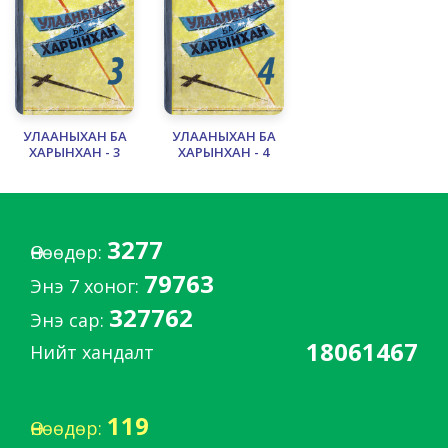
УЛААНЫХАН БА
УЛААНЫХАН БА
ХАРЫНХАН - 3
ХАРЫНХАН - 4
3277
Өнөөдөр:
79763
Энэ 7 хоног:
327762
Энэ сар:
18061467
Нийт хандалт
119
Өнөөдөр: