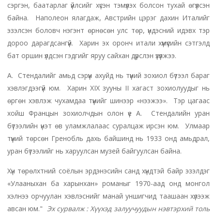
сэргэн, баатарлаг үйлсийг хүсэн тэмүүлэх болсон тухай өгүүлсэн
байна. Наполеон ялагдаж, Австрийн цэрэг дахин Италийг
эзэлсэн боловч нэгэнт өрнөсөн улс төр, үндэсний идэвх тэр
дороо дарагдсангүй. Харин эх оронч итали хүмүүсийн сэтгэлд
бат оршин үлдсэн гэдгийг яруу сайхан дүрслэн үзүүлжээ.
А. Стендалийг амьд сэрүүн ахуйд нь түүний зохиол бүтээл бараг
хэвлэгдээгүй юм. Харин XIX зууны II хагаст зохиолуудыг нь
өргөн хэвлэж чухамдаа түүнийг шинээр «нээжээ». Тэр цагаас
хойш Францын зохиолчдын олон үе А. Стендалийн уран
бүтээлийн үнэт өв уламжлалаас суралцаж ирсэн юм. Улмаар
түүний төрсөн Гренобль дахь байшинд нь 1933 онд амьдрал,
уран бүтээлийг нь харуулсан музей байгуулсан байна.
Хүн төрөлхтний соёлын эрдэнэсийн санд хүндтэй байр эзэлдэг
«Улааныхан ба харынхан» романыг 1970-аад онд монгол
хэлнээ орчуулан хэвлэснийг манай уншигчид таашаан хүлээж
авсан юм."
Эх сурвалж : Хүүхэд залуучуудын нэвтэрхий толь