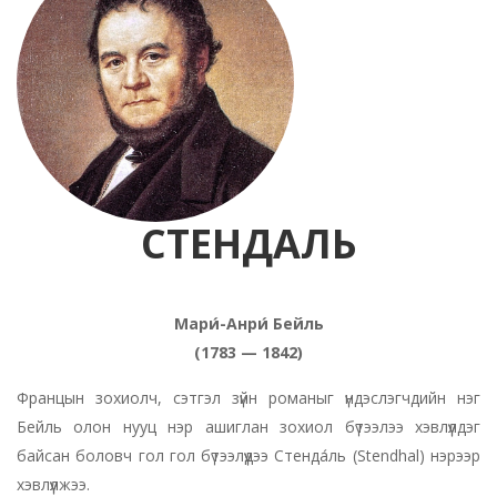
СТЕНДАЛЬ
Мари́-Анри́ Бейль
(1783 — 1842)
Францын зохиолч, сэтгэл зүйн романыг үндэслэгчдийн нэг
Бейль олон нууц нэр ашиглан зохиол бүтээлээ хэвлүүлдэг
байсан боловч гол гол бүтээлүүдээ Стенда́ль (Stendhal) нэрээр
хэвлүүлжээ.