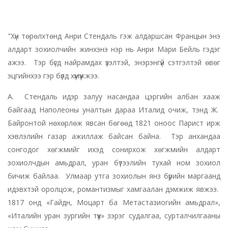
"Хүн төрөлхтөнд Анри Стендаль гэж алдаршсан Францын энэ
алдарт зохиолчийн жинхэнэ нэр нь Анри Мари Бейль гэдэг
ажээ. Тэр бүгд найрамдах үзэлтэй, энэрэнгүй сэтгэлтэй өвөг
эцгийнхээ гэр бүлд хүмүүжжээ.
А. Стендаль идэр залуу насандаа цэргийн албан хааж
байгаад Наполеоны уналтын дараа Италид очиж, тэнд Ж.
Байронтой нөхөрлөж явсан бөгөөд 1821 оноос Парист ирж
хэвлэлийн газар ажиллаж байсан байна. Тэр анхандаа
сонгодог хөгжмийг ихэд сонирхож хөгжмийн алдарт
зохиолчдын амьдрал, уран бүтээлийн тухай ном зохиол
бичиж байлаа. Улмаар утга зохиолын янз бүрийн маргаанд
идэвхтэй оролцож, романтизмыг хамгаалан дэмжиж явжээ.
1817 онд «Гайдн, Моцарт ба Метастазиогийн амьдрал»,
«Италийн уран зургийн түүх» зэрэг судалгаа, сурталчилгааны