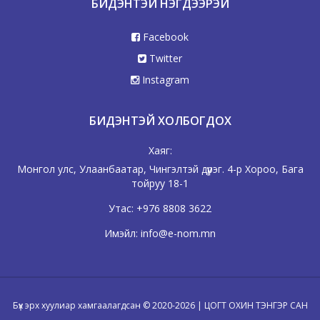
БИДЭНТЭЙ НЭГДЭЭРЭЙ
Facebook
Twitter
Instagram
БИДЭНТЭЙ ХОЛБОГДОХ
Хаяг:
Монгол улс, Улаанбаатар, Чингэлтэй дүүрэг. 4-р Хороо, Бага
тойруу 18-1
Утас:
+976 8808 3622
Имэйл:
info@e-nom.mn
Бүх эрх хуулиар хамгаалагдсан © 2020-2026 | ЦОГТ ОХИН ТЭНГЭР САН