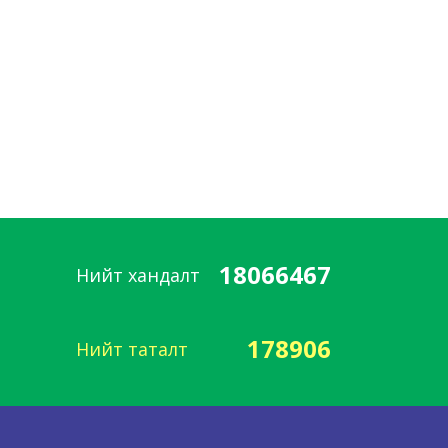
18066467
Нийт хандалт
178906
Нийт таталт