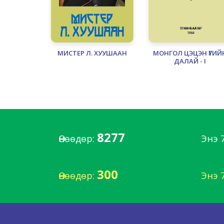
МИСТЕР Л. ХУУШААН
МОНГОЛ ЦЭЦЭН ҮГИЙ
ДАЛАЙ - I
8277
Өнөөдөр:
Энэ 
300
Өнөөдөр:
Энэ 