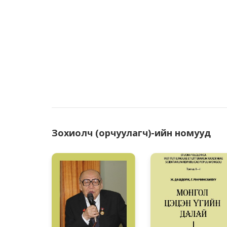
Зохиолч (орчуулагч)-ийн номууд