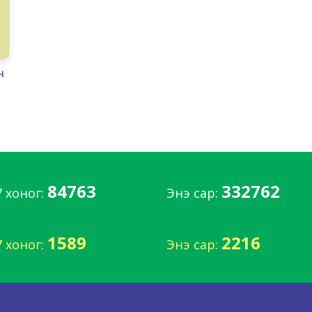
Н
84763
332762
7 хоног:
Энэ сар:
1589
2216
7 хоног:
Энэ сар: