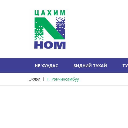
НҮҮР ХУУДАС
БИДНИЙ ТУХАЙ
Т
Эхлэл
Г. Рэнчинсамбуу