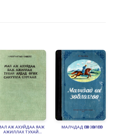
МАЛ АЖ АХУЙДАА ЯАЖ
МАЛЧДАД ӨГӨХ ЗӨВЛӨГӨӨ
АЖИЛЛАХ ТУХАЙ
АРДАД ӨГӨХ САНУУЛГА