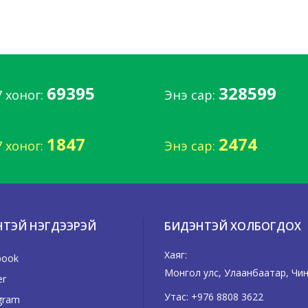
69395
328599
7 хоног:
Энэ сар:
1847
2474
7 хоног:
Энэ сар:
НТЭЙ НЭГДЭЭРЭЙ
БИДЭНТЭЙ ХОЛБОГДОХ
Хаяг:
book
Монгол улс, Улаанбаатар, Чинг
er
Утас:
+976 8808 3622
gram