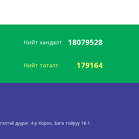
СУРГААЛ
18079528
Нийт хандалт
179164
Нийт таталт
элтэй дүүрэг. 4-р Хороо, Бага тойруу 18-1