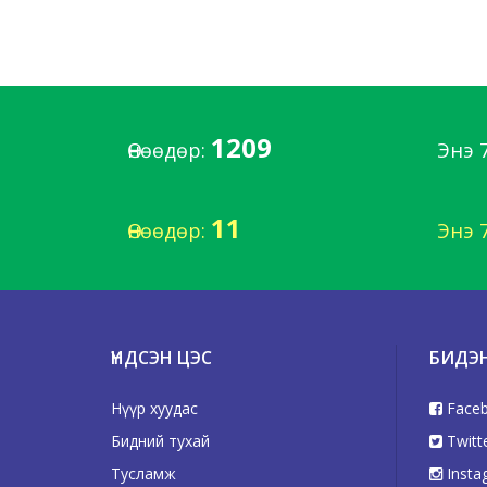
1209
Өнөөдөр:
Энэ 
11
Өнөөдөр:
Энэ 
ҮНДСЭН ЦЭС
БИДЭ
Нүүр хуудас
Face
Бидний тухай
Twitt
Тусламж
Insta