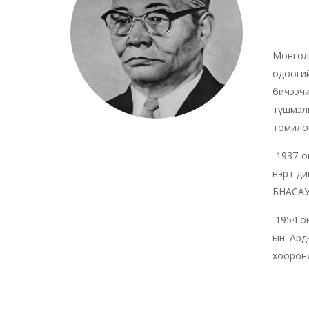
Монгол
одоогий
бичээчи
түшмэл
томило
1937 о
нэрт ди
БНАСАУ-
1954 он
ын Арды
хооронд