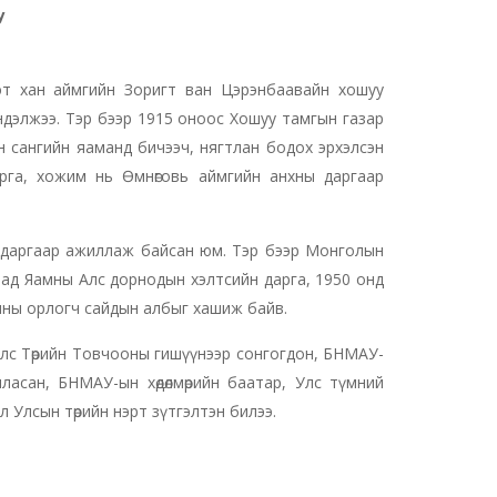
у
эт хан аймгийн Зоригт ван Цэрэнбаавайн хошуу
ндэлжээ. Тэр бээр 1915 оноос Хошуу тамгын газар
н сангийн яаманд бичээч, нягтлан бодох эрхэлсэн
рга, хожим нь Өмнөговь аймгийн анхны даргаар
 даргаар ажиллаж байсан юм. Тэр бээр Монголын
даад Яамны Алс дорнодын хэлтсийн дарга, 1950 онд
мны орлогч сайдын албыг хашиж байв.
лс Төрийн Товчооны гишүүнээр сонгогдон, БНМАУ-
ласан, БНМАУ-ын хөдөлмөрийн баатар, Улс түмний
л Улсын төрийн нэрт зүтгэлтэн билээ.