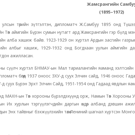
Жамсрангийн Самбу
(1895–1972)
 улсын төрийн зүтгэлтэн, дипломатч Ж.Самбуу 1895 онд Түшэ
н Төв аймгийн Бүрэн сумын нутагт ард Жамсрангийн гэр бүлд мэ
йн алба хашиж байв. 1923-1929 он хүртэл Ардын засгийн газры
ийн албыг хашиж, 1929-1932 онд Богдхаан уулын аймгийн да
гдон ажилласан.
ны сүүлч хүртэл БНМАУ-ын Мал тариалангийн яаманд хэлтсийн
пломатч бөгөөд 1937 оноос ЗХУ-д суух Элчин сайд, 1946 оноос Га
д суух Бүрэн Эрхт Элчин Сайд, 1951-1954 онд Гадаад явдлын яа
д МАХН-ын Төв хорооны бүрэлдэхүүнд орж, Намын Төв Хорооны У
н Их хурлын тэргүүлэгчдийн даргын өндөр албанд дэвшин ажил
ын Энх тайвныг бэхжүүлэхийн төлөө Лениний шагнал хүртсэн Монго