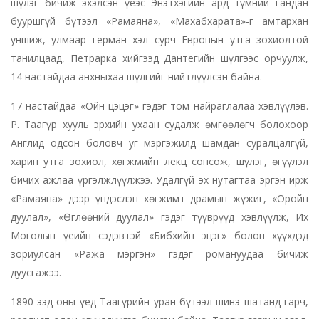
шүлэг бичиж эхэлсэн үеэс Энэтхэгийн ард түмний гандан
бууршгүй бүтээл «Рамаяна», «Махабхарата»-г амтархан
уншиж, улмаар герман хэл сурч Европын утга зохиолтой
танилцаад, Петрарка хийгээд Дантегийн шүлгээс орчуулж,
14 настайдаа анхныхаа шүлгийг нийтлүүлсэн байна.
17 настайдаа «Ойн цэцэг» гэдэг том найраглалаа хэвлүүлэв.
Р. Таагүр хууль эрхийн ухаан судалж өмгөөлөгч болохоор
Англид одсон боловч уг мэргэжилд шамдан суралцалгүй,
харин утга зохиол, хөгжмийн лекц сонсож, шүлэг, өгүүлэл
бичих ажлаа үргэлжлүүлжээ. Удалгүй эх нутагтаа эргэн ирж
«Рамаяна» дээр үндэслэн хөгжимт драмын жүжиг, «Оройн
дуулал», «Өглөөний дуулал» гэдэг түүврүүд хэвлүүлж, Их
Моголын үеийн сэдэвтэй «Бибхийн эцэг» болон хүүхдэд
зориулсан «Ража мэргэн» гэдэг романуудаа бичиж
дуусгажээ.
1890-ээд оны үед Таагүрийн уран бүтээл шинэ шатанд гарч,