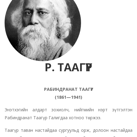
Р. ТААГҮР
РАБИНДРАНАТ ТААГҮР
(1861—1941)
Энэтхэгийн алдарт зохиолч, нийгмийн нэрт зүтгэлтэн
Рабиндранат Таагүр Галигдаа хотноо төржээ.
Таагүр таван настайдаа сургуульд орж, долоон настайдаа