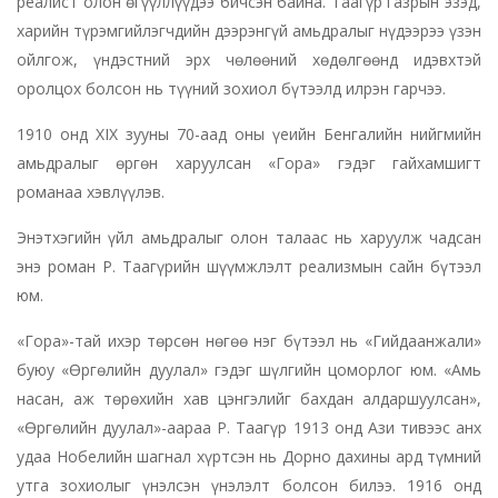
реалист олон өгүүллүүдээ бичсэн байна. Таагүр газрын эзэд,
харийн түрэмгийлэгчдийн дээрэнгүй амьдралыг нүдээрээ үзэн
ойлгож, үндэстний эрх чөлөөний хөдөлгөөнд идэвхтэй
оролцох болсон нь түүний зохиол бүтээлд илрэн гарчээ.
1910 онд XIX зууны 70-аад оны үеийн Бенгалийн нийгмийн
амьдралыг өргөн харуулсан «Гора» гэдэг гайхамшигт
романаа хэвлүүлэв.
Энэтхэгийн үйл амьдралыг олон талаас нь харуулж чадсан
энэ роман Р. Таагүрийн шүүмжлэлт реализмын сайн бүтээл
юм.
«Гора»-тай ихэр төрсөн нөгөө нэг бүтээл нь «Гийдаанжали»
буюу «Өргөлийн дуулал» гэдэг шүлгийн цоморлог юм. «Амь
насан, аж төрөхийн хав цэнгэлийг бахдан алдаршуулсан»,
«Өргөлийн дуулал»-аараа Р. Таагүр 1913 онд Ази тивээс анх
удаа Нобелийн шагнал хүртсэн нь Дорно дахины ард түмний
утга зохиолыг үнэлсэн үнэлэлт болсон билээ. 1916 онд