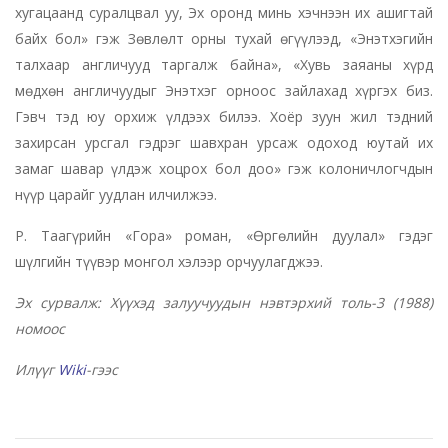
хугацаанд суралцвал уу, Эх оронд минь хэчнээн их ашигтай
байх бол» гэж Зөвлөлт орны тухай өгүүлээд, «Энэтхэгийн
талхаар англичууд таргалж байна», «Хувь заяаны хүрд
мөдхөн англичуудыг Энэтхэг орноос зайлахад хүргэх биз.
Гэвч тэд юу орхиж үлдээх билээ. Хоёр зуун жил тэдний
захирсан урсгал гэдрэг шавхран урсаж одоход юутай их
замаг шавар үлдэж хоцрох бол доо» гэж колоничлогчдын
нүүр царайг уудлан илчилжээ.
Р. Таагүрийн «Гора» роман, «Өргөлийн дуулал» гэдэг
шүлгийн түүвэр монгол хэлээр орчуулагджээ.
Эх сурвалж: Хүүхэд залуучуудын нэвтэрхий толь-3 (1988)
номоос
Илүүг
Wiki
-гээс