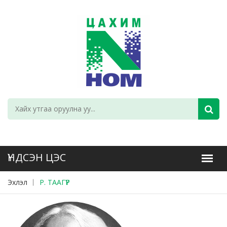
Эхлэл
Р. ТААГҮР