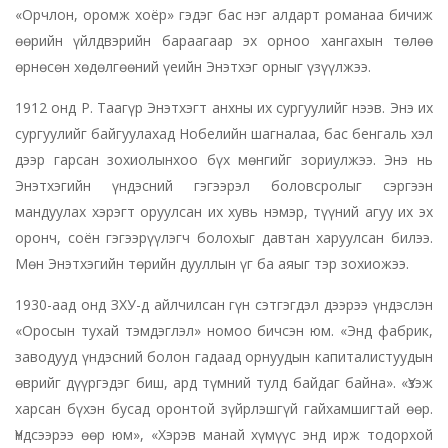
«Орчлон, оромж хоёр» гэдэг бас нэг алдарт романаа бичиж
өөрийн үйлдвэрийн бараагаар эх орноо хангахын төлөө
өрнөсөн хөдөлгөөний үеийн Энэтхэг орныг үзүүлжээ.
1912 онд Р. Таагүр Энэтхэгт анхны их сургуулийг нээв. Энэ их
сургуулийг байгуулахад Нобелийн шагналаа, бас бенгаль хэл
дээр гарсан зохиолынхоо бүх мөнгийг зориулжээ. Энэ нь
Энэтхэгийн үндэсний гэгээрэл боловсролыг сэргээн
мандуулах хэрэгт оруулсан их хувь нэмэр, түүний агуу их эх
оронч, соён гэгээрүүлэгч болохыг давтан харуулсан билээ.
Мөн Энэтхэгийн төрийн дууллын үг ба аяыг тэр зохиожээ.
1930-аад онд ЗХУ-д айлчилсан гүн сэтгэгдэл дээрээ үндэслэн
«Оросын тухай тэмдэглэл» номоо бичсэн юм. «Энд фабрик,
заводууд үндэсний болон гадаад орнуудын капиталистуудын
өврийг дүүргэдэг биш, ард түмний тулд байдаг байна». «Үзэж
харсан бүхэн бусад оронтой зүйрлэшгүй гайхамшигтай өөр.
Үндсээрээ өөр юм», «Хэрэв манай хүмүүс энд ирж тодорхой