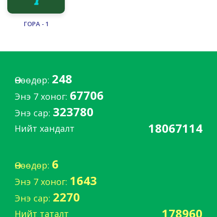
ГОРА - 1
248
Өнөөдөр:
67706
Энэ 7 хоног:
323780
Энэ сар:
18067114
Нийт хандалт
6
Өнөөдөр:
1643
Энэ 7 хоног:
2270
Энэ сар:
178960
Нийт таталт