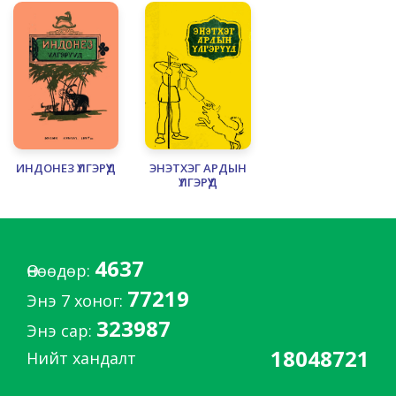
ИНДОНЕЗ ҮЛГЭРҮҮД
ЭНЭТХЭГ АРДЫН
ҮЛГЭРҮҮД
4637
Өнөөдөр:
77219
Энэ 7 хоног:
323987
Энэ сар:
18048721
Нийт хандалт