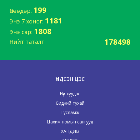
199
Өнөөдөр:
1181
Энэ 7 хоног:
1808
Энэ сар:
178498
Нийт таталт
ҮНДСЭН ЦЭС
Нүүр хуудас
Бидний тухай
Тусламж
Цахим номын сангууд
ХАНДИВ