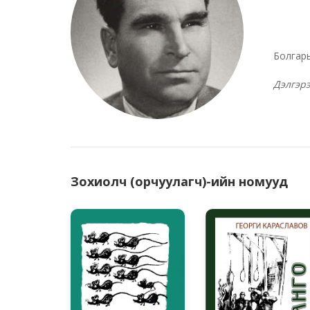
Болгары
Дэлгэр
Зохиолч (орчуулагч)-ийн номууд