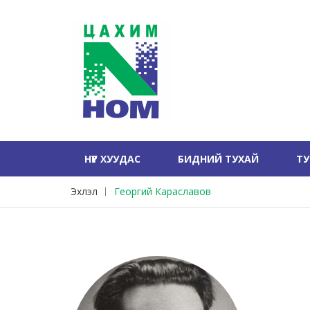
НҮҮР ХУУДАС
БИДНИЙ ТУХАЙ
Т
Эхлэл
Георгий Караславов