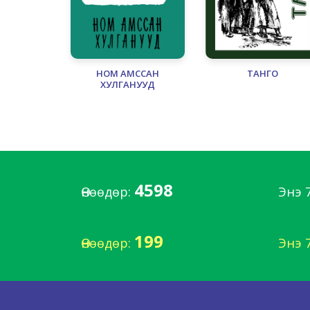
НОМ АМССАН
ТАНГО
ХУЛГАНУУД
4598
Өнөөдөр:
Энэ 
199
Өнөөдөр:
Энэ 