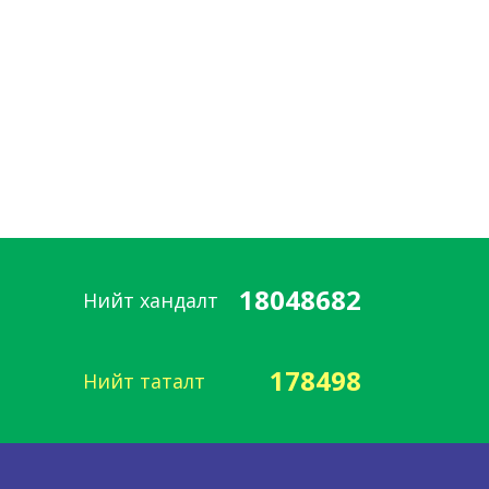
18048682
Нийт хандалт
178498
Нийт таталт