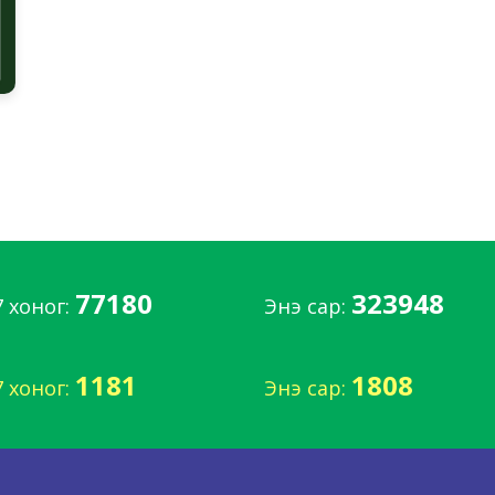
77180
323948
7 хоног:
Энэ сар:
1181
1808
7 хоног:
Энэ сар: