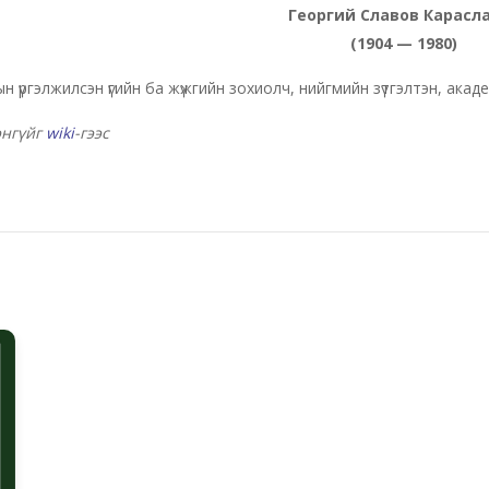
Георгий Славов Карасл
(1904 — 1980)
н үргэлжилсэн үгийн ба жүжгийн зохиолч, нийгмийн зүтгэлтэн, акад
энгүйг
wiki
-гээс