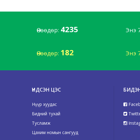
4235
Өнөөдөр:
Энэ 
182
Өнөөдөр:
Энэ 
ҮНДСЭН ЦЭС
БИДЭ
Нүүр хуудас
Face
Бидний тухай
Twitt
Тусламж
Insta
Цахим номын сангууд