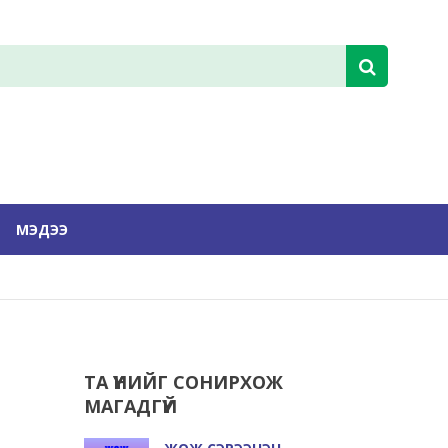
МЭДЭЭ
ТА ҮҮНИЙГ СОНИРХОЖ
МАГАДГҮЙ