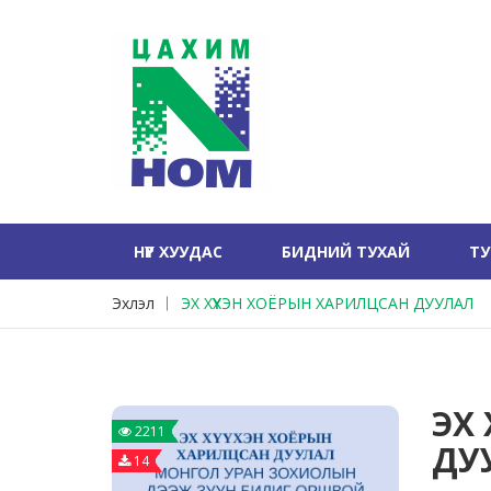
НҮҮР ХУУДАС
БИДНИЙ ТУХАЙ
Т
Эхлэл
ЭХ ХҮҮХЭН ХОЁРЫН ХАРИЛЦСАН ДУУЛАЛ
ЭХ
2211
ДУ
14