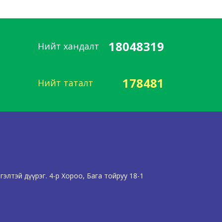
18048319
Нийт хандалт
178481
Нийт таталт
элтэй дүүрэг. 4-р Хороо, Бага тойруу 18-1