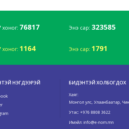
76817
323585
7 хоног:
Энэ сар:
1164
1791
7 хоног:
Энэ сар:
НТЭЙ НЭГДЭЭРЭЙ
БИДЭНТЭЙ ХОЛБОГДОХ
Хаяг:
book
Монгол улс, Улаанбаатар, Чинг
er
Утас:
+976 8808 3622
gram
Имэйл:
info@e-nom.mn