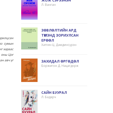
ЖОЖ СЭРЭЭНЭН
Л. Ванган
ЗӨВЛӨЛТИЙН АРД
ТҮМЭНД ЗОРИУЛСАН
арилцсан
ЕРӨӨЛ
аз сумын
Хатгин Ц. Дамдинсүрэн
иг хараас
 оны Цог
ан авч үг
ЗАХИДАЛ ӨРГӨДӨЛ
Боржигон Д. Нацагдорж
САЙН БУУРАЛ
Л. Бадарч