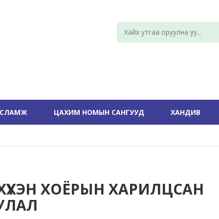
УСЛАМЖ
ЦАХИМ НОМЫН САНГУУД
ХАНДИВ
 ХҮҮХЭН ХОЁРЫН ХАРИЛЦСАН
УЛАЛ