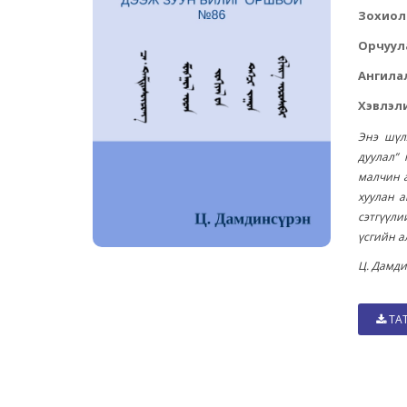
Зохиол
Орчуул
Ангила
Хэвлэли
Энэ шүл
дуулал”
малчин а
хуулан 
сэтгүүли
үсгийн а
Ц. Дамд
ТА