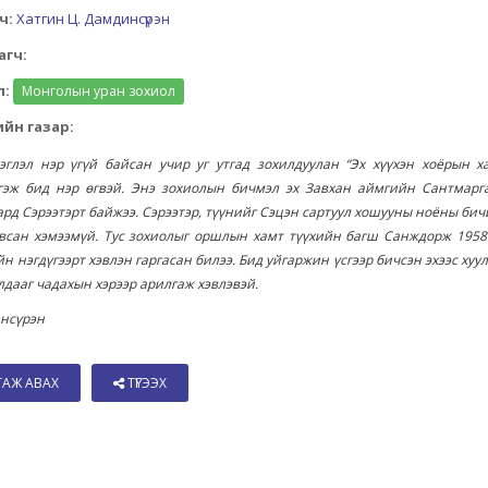
ч:
Хатгин Ц. Дамдинсүрэн
агч:
л:
Монголын уран зохиол
йн газар:
эглэл нэр үгүй байсан учир уг утгад зохилдуулан “Эх хүүхэн хоёрын х
 гэж бид нэр өгвэй. Энэ зохиолын бичмэл эх Завхан аймгийн Сантмарг
рд Сэрээтэрт байжээ. Сэрээтэр, түүнийг Сэцэн сартуул хошууны ноёны бич
авсан хэмээмүй. Тус зохиолыг оршлын хамт түүхийн багш Санждорж 1958
йн нэгдүгээрт хэвлэн гаргасан билээ. Бид уйгаржин үсгээр бичсэн эхээс хуул
лдааг чадахын хэрээр арилгаж хэвлэвэй.
инсүрэн
ТАЖ АВАХ
ТҮГЭЭХ