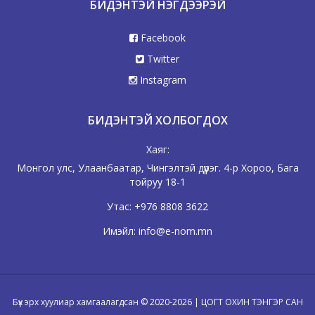
БИДЭНТЭЙ НЭГДЭЭРЭЙ
Facebook
Twitter
Instagram
БИДЭНТЭЙ ХОЛБОГДОХ
Хаяг:
Монгол улс, Улаанбаатар, Чингэлтэй дүүрэг. 4-р Хороо, Бага
тойруу 18-1
Утас:
+976 8808 3622
Имэйл:
info@e-nom.mn
Бүх эрх хуулиар хамгаалагдсан © 2020-2026 | ЦОГТ ОХИН ТЭНГЭР САН