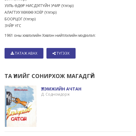
УУЛЬ ӨДӨР НИСДЭГГҮЙН УЧИР (Үлгэр)
АЛАГТУУ ХӨХӨӨ ХОЁР (Үлгэр)
БООРЦОГ (Үлгэр)
ЗҮЙР ҮГС
1961 оны хэвлэлийн Хэвлэн нийтлэлийн мэдээлэл:
ТАТАЖ АВАХ
ТҮГЭЭХ
ТА ҮҮНИЙГ СОНИРХОЖ МАГАДГҮЙ
ҮЛЭМЖИЙН АЧТАН
Д. Содномдорж