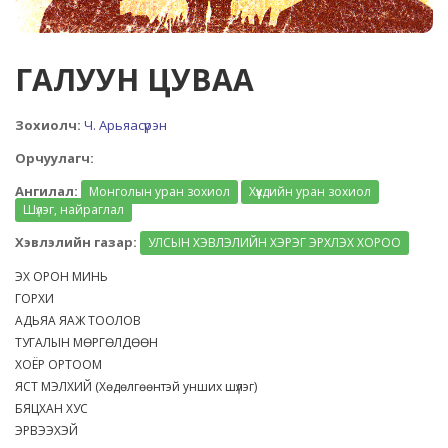
ГАЛУУН ЦУВАА
Зохиолч:
Ч. Арьяасүрэн
Орчуулагч:
Ангилал:
Монголын уран зохиол
Хүүхдийн уран зохиол
Шүлэг, найраглал
Хэвлэлийн газар:
УЛСЫН ХЭВЛЭЛИЙН ХЭРЭГ ЭРХЛЭХ ХОРОО
ЭХ ОРОН МИНЬ
ГОРХИ
АДЬЯА ЯАЖ ТООЛОВ
ТУГАЛЫН МӨРГӨЛДӨӨН
ХОЁР ОРТООМ
ЯСТ МЭЛХИЙ (Хөдөлгөөнтэй унших шүлэг)
БЯЦХАН ХУС
ЭРВЭЭХЭЙ