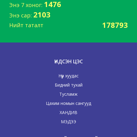
1476
Энэ 7 хоног:
2103
Энэ сар:
178793
Нийт таталт
ҮНДСЭН ЦЭС
Нүүр хуудас
Бидний тухай
Тусламж
Цахим номын сангууд
ХАНДИВ
МЭДЭЭ