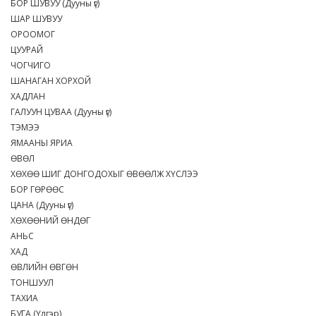
БОР ШУВУУ (Дууны үг)
ШАР ШУВУУ
ОРООМОГ
ЦУУРАЙ
ЧОГЧИГО
ШАНАГАН ХОРХОЙ
ХАДЛАН
ГАЛУУН ЦУВАА (Дууны үг)
ТЭМЭЭ
ЯМААНЫ ЯРИА
ӨВӨЛ
ХӨХӨӨ ШИГ ДОНГОДОХЫГ ӨВӨӨЛЖ ХҮСЛЭЭ
БОР ГӨРӨӨС
ЦАНА (Дууны үг)
ХӨХӨӨНИЙ ӨНДӨГ
АНЬС
ХАД
ӨВЛИЙН ӨВГӨН
ТОНШУУЛ
ТАХИА
БУГА (Үлгэр)