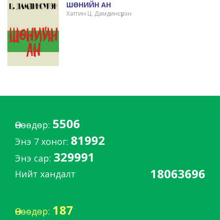
ШӨНИЙН АН
Хатгин Ц. Дамдинсүрэн
5506
Өнөөдөр:
81992
Энэ 7 хоног:
329991
Энэ сар:
18063696
Нийт хандалт
187
Өнөөдөр: