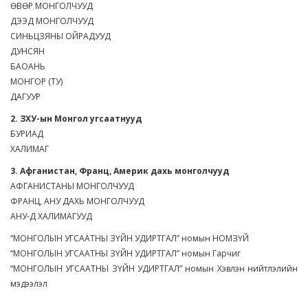
ӨВӨР МОНГОЛЧУУД
ДЭЭД МОНГОЛЧУУД
СИНЬЦЗЯНЫ ОЙРАДУУД
ДУНСЯН
БАОАНЬ
МОНГОР (ТУ)
ДАГУУР
2. ЗХУ-ын Монгол угсаатнууд
БУРИАД
ХАЛИМАГ
3. Афганистан, Франц, Америк дахь монголчууд
АФГАНИСТАНЫ МОНГОЛЧУУД
ФРАНЦ, АНУ ДАХЬ МОНГОЛЧУУД
АНУ-Д ХАЛИМАГУУД
“МОНГОЛЫН УГСААТНЫ ЗҮЙН УДИРТГАЛ” номын НОМЗҮЙ
“МОНГОЛЫН УГСААТНЫ ЗҮЙН УДИРТГАЛ” номын Гарчиг
“МОНГОЛЫН УГСААТНЫ ЗҮЙН УДИРТГАЛ” номын Хэвлэн нийтлэлийн
мэдээлэл