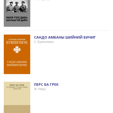
САНДО АМБАНЫ ШИЙНИЙ БИЧИГ
С. Буяннэмэх
ПЕРС БА ГРЕК
Ж. Неру