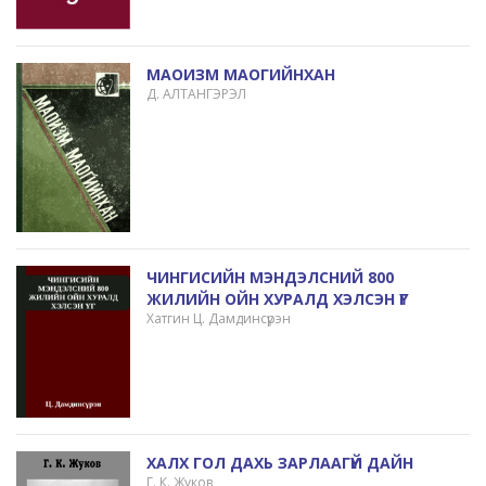
МАОИЗМ МАОГИЙНХАН
Д. АЛТАНГЭРЭЛ
ЧИНГИСИЙН МЭНДЭЛСНИЙ 800
ЖИЛИЙН ОЙН ХУРАЛД ХЭЛСЭН ҮГ
Хатгин Ц. Дамдинсүрэн
ХАЛХ ГОЛ ДАХЬ ЗАРЛААГҮЙ ДАЙН
Г. К. Жуков