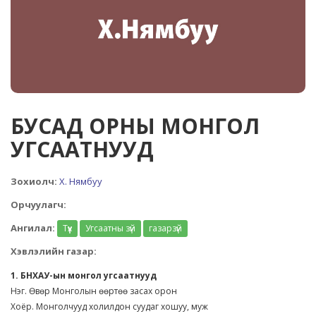
БУСАД ОРНЫ МОНГОЛ
УГСААТНУУД
Зохиолч:
Х. Нямбуу
Орчуулагч:
Ангилал:
Түүх
Угсаатны зүй
газарзүй
Хэвлэлийн газар:
1. БНХАУ-ын монгол угсаатнууд
Нэг. Өвөр Монголын өөртөө засах орон
Хоёр. Монголчууд холилдон суудаг хошуу, муж