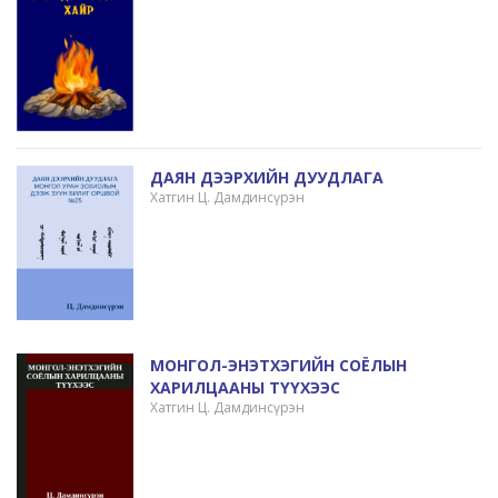
ДАЯН ДЭЭРХИЙН ДУУДЛАГА
Хатгин Ц. Дамдинсүрэн
МОНГОЛ-ЭНЭТХЭГИЙН СОЁЛЫН
ХАРИЛЦААНЫ ТҮҮХЭЭС
Хатгин Ц. Дамдинсүрэн