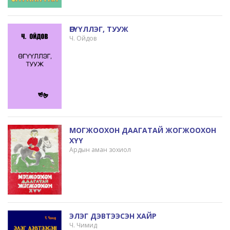
ӨГҮҮЛЛЭГ, ТУУЖ
Ч. Ойдов
МОГЖООХОН ДААГАТАЙ ЖОГЖООХОН
ХҮҮ
Ардын аман зохиол
ЭЛЭГ ДЭВТЭЭСЭН ХАЙР
Ч. Чимид