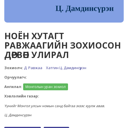
НОЁН ХУТАГТ
РАВЖААГИЙН ЗОХИОСОН
ДӨРВӨН УЛИРАЛ
Зохиолч:
Д. Равжаа
Хатгин Ц. Дамдинсүрэн
Орчуулагч:
Ангилал:
Монголын уран зохиол
Хэвлэлийн газар:
Үүнийг Монгол улсын номын санд байгаа эхээс хуулж авав.
Ц. Дамдинсүрэн