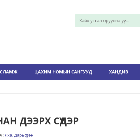
УСЛАМЖ
ЦАХИМ НОМЫН САНГУУД
ХАНДИВ
АН ДЭЭРХ СҮҮДЭР
ч:
Лха. Дарьсүрэн