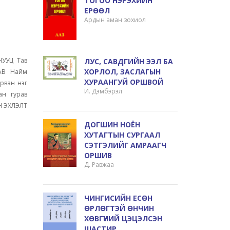
ТОГОО НЭРЭХИЙН
ЕРӨӨЛ
Ардын аман зохиол
НУУЦ Тав
ЛУС, САВДГИЙН ЭЭЛ БА
ХОРЛОЛ, ЗАСЛАГЫН
АВ Найм
ХУРААНГУЙ ОРШВОЙ
рван нэг
И. Дэмбэрэл
н гурав
Н ЭХЛЭЛТ
ДОГШИН НОЁН
ХУТАГТЫН СУРГААЛ
СЭТГЭЛИЙГ АМРААГЧ
ОРШИВ
Д. Равжаа
ЧИНГИСИЙН ЕСӨН
ӨРЛӨГТЭЙ ӨНЧИН
ХӨВГҮҮНИЙ ЦЭЦЭЛСЭН
ШАСТИР