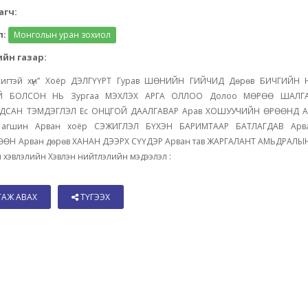
агч:
л:
Монголын уран зохиол
йн газар:
жигтэй хүн” Хоёр ДЭЛГҮҮРТ Гурав ШӨНИЙН ГИЙЧИД Дөрөв БИЧГИЙН 
ҮЙ БОЛСОН НЬ Зургаа МЭХЛЭХ АРГА ОЛЛОО Долоо МӨРӨӨ ШАЛГ
ДСАН ТЭМДЭГЛЭЛ Ес ОНЦГОЙ ДААЛГАВАР Арав ХОШУУЧИЙН ӨРӨӨНД А
йн агшин Арван хоёр СЭЖИГЛЭЛ БҮХЭН БАРИМТААР БАТЛАГДАВ Арва
ӨН Арван дөрөв ХАНАН ДЭЭРХ СҮҮДЭР Арван тав ЖАРГАЛАНТ АМЬДРАЛЫ
 хэвлэлийн Хэвлэн нийтлэлийн мэдээлэл :
ТАЖ АВАХ
ТҮГЭЭХ