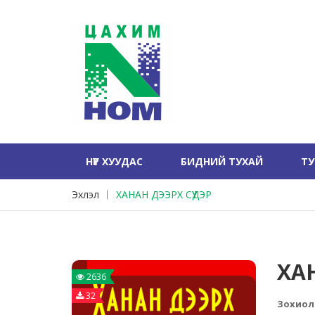
НҮҮР ХУУДАС
БИДНИЙ ТУХАЙ
Т
Эхлэл
ХАНАН ДЭЭРХ СҮҮДЭР
ХАН
2636
32
Зохиол