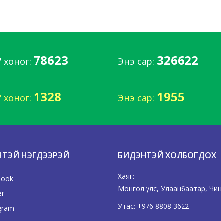
78623
326622
7 хоног:
Энэ сар:
1328
1955
7 хоног:
Энэ сар:
НТЭЙ НЭГДЭЭРЭЙ
БИДЭНТЭЙ ХОЛБОГДОХ
Хаяг:
book
Монгол улс, Улаанбаатар, Чинг
er
Утас:
+976 8808 3622
gram