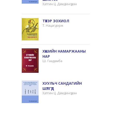
Хатгин Ц. Дамдинсүрэн
ТҮҮВЭР ЗОХИОЛ
Т. Нацагдорж
ХҮҮШИЙН НАМАРЖААНЫ
НАР
Ш. Гаадамба
ХУУЛЬЧ САНДАГИЙН
ШҮЛГҮҮД
Хатгин Ц. Дамдинсүрэн