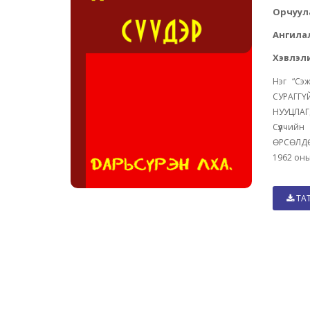
Орчуул
Ангила
Хэвлэли
Нэг “Сэ
СУРАГГ
НУУЦЛАГ
Сүүлчи
ӨРСӨЛДӨ
1962 оны
ТА