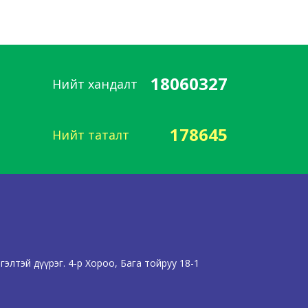
18060327
Нийт хандалт
178645
Нийт таталт
элтэй дүүрэг. 4-р Хороо, Бага тойруу 18-1