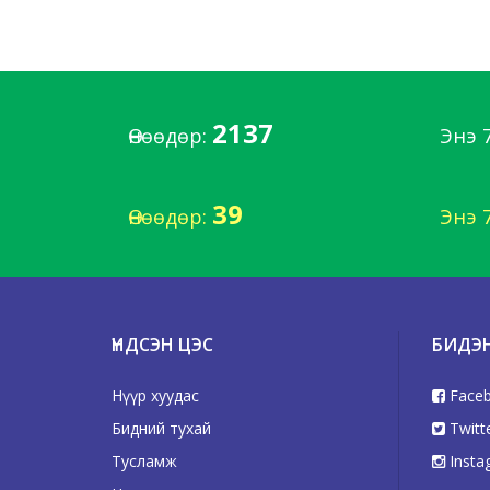
2137
Өнөөдөр:
Энэ 
39
Өнөөдөр:
Энэ 
ҮНДСЭН ЦЭС
БИДЭ
Нүүр хуудас
Face
Бидний тухай
Twitt
Тусламж
Insta