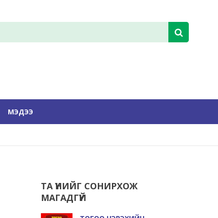
МЭДЭЭ
ТА ҮҮНИЙГ СОНИРХОЖ
МАГАДГҮЙ