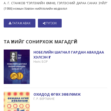
А. Г. СТАНКОВ “ГЭРЛЭХИЙН ӨМНӨ, ГЭРЛЭСНИЙ ДАРАА САНАХ ЗҮЙЛ”
(1986) номын Хэвлэн нийтлэлийн мэдээлэл
ТАТАЖ АВАХ
ТҮГЭЭХ
ТА ҮҮНИЙГ СОНИРХОЖ МАГАДГҮЙ
НОБЕЛИЙН ШАГНАЛ ГАРДАН АВАХДАА
ХЭЛСЭН ҮГ
Нилс БОР
ОХИДОД ӨГӨХ ЗӨВЛӨМЖ
Г. Р. ВЕРГМАНЕ