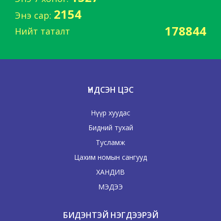
2154
Энэ сар:
178844
Нийт таталт
ҮНДСЭН ЦЭС
Нүүр хуудас
Бидний тухай
Тусламж
Цахим номын сангууд
ХАНДИВ
МЭДЭЭ
БИДЭНТЭЙ НЭГДЭЭРЭЙ