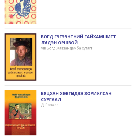
БОГД ГЭГЭЭНТНИЙ ГАЙХАМШИГТ
ЛҮНДЭН ОРШВОЙ
VIII Богд Жавзандамба хутагт
БЯЦХАН ХӨВГҮҮНДЭЭ ЗОРИУЛСАН
СУРГААЛ
Д. Равжаа