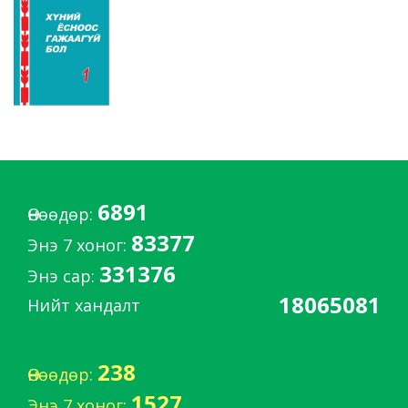
6891
Өнөөдөр:
83377
Энэ 7 хоног:
331376
Энэ сар:
18065081
Нийт хандалт
238
Өнөөдөр:
1527
Энэ 7 хоног: