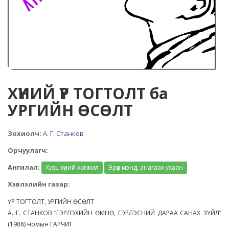
ХҮНИЙ ҮР ТОГТОЛТ ба
УРГИЙН ӨСӨЛТ
Зохиолч:
А. Г. Станков
Орчуулагч:
Ангилал:
Хувь хүний хөгжил
Эрүүл мэнд, анагаах ухаан
Хэвлэлийн газар:
ҮР ТОГТОЛТ, УРГИЙН ӨСӨЛТ
А. Г. СТАНКОВ “ГЭРЛЭХИЙН ӨМНӨ, ГЭРЛЭСНИЙ ДАРАА САНАХ ЗҮЙЛ”
(1986) номын ГАРЧИГ