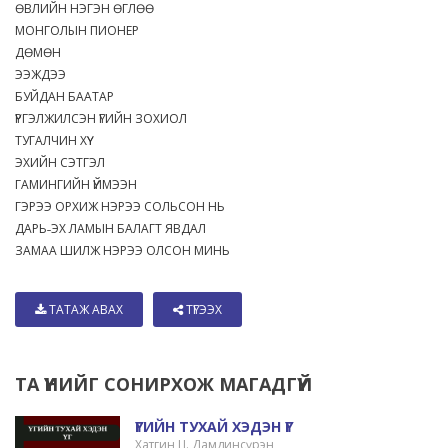
ӨВЛИЙН НЭГЭН ӨГЛӨӨ
МОНГОЛЫН ПИОНЕР
ДӨМӨН
ЭЭЖДЭЭ
БУЙДАН БААТАР
ҮРГЭЛЖИЛСЭН ҮГИЙН ЗОХИОЛ
ТУГАЛЧИН ХҮҮ
ЭХИЙН СЭТГЭЛ
ГАМИНГИЙН ҮЙМЭЭН
ГЭРЭЭ ОРХИЖ НЭРЭЭ СОЛЬСОН НЬ
ДАРЬ˗ЭХ ЛАМЫН БАЛАГТ ЯВДАЛ
ЗАМАА ШИЛЖ НЭРЭЭ ОЛСОН МИНЬ
ТАТАЖ АВАХ
ТҮГЭЭХ
ТА ҮҮНИЙГ СОНИРХОЖ МАГАДГҮЙ
ҮГИЙН ТУХАЙ ХЭДЭН ҮГ
Хатгин Ц. Дамдинсүрэн