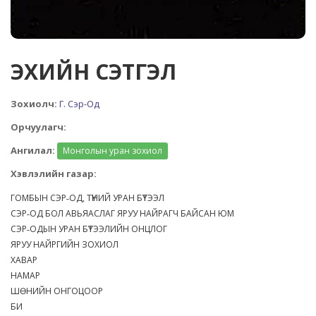
ЭХИЙН СЭТГЭЛ
Зохиолч:
Г. Сэр-Од
Орчуулагч:
Ангилал:
Монголын уран зохиол
Хэвлэлийн газар:
ГОМБЫН СЭР˗ОД, ТҮҮНИЙ УРАН БҮТЭЭЛ
СЭР˗ОД БОЛ АВЬЯАСЛАГ ЯРУУ НАЙРАГЧ БАЙСАН ЮМ
СЭР˗ОДЫН УРАН БҮТЭЭЛИЙН ОНЦЛОГ
ЯРУУ НАЙРГИЙН ЗОХИОЛ
ХАВАР
НАМАР
ШӨНИЙН ОНГОЦООР
БИ