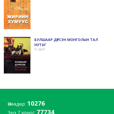
БУЛШААР ДҮҮРСЭН МОНГОЛЫН ТАЛ
НУТАГ
О. Цогт
10276
Өнөөдөр:
77734
Энэ 7 хоног: