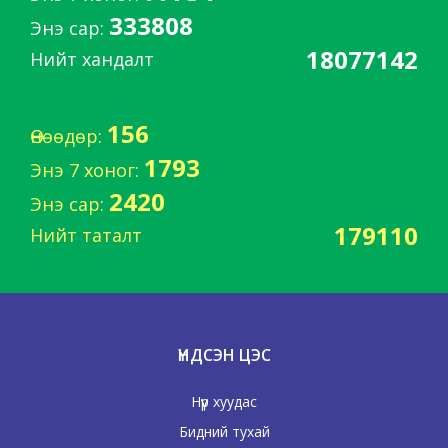
333808
Энэ сар:
18077142
Нийт хандалт
156
Өнөөдөр:
1793
Энэ 7 хоног:
2420
Энэ сар:
179110
Нийт таталт
ҮНДСЭН ЦЭС
Нүүр хуудас
Бидний тухай