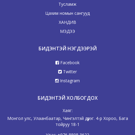
Тусламж
Цахим номын сангууд
ХАНДИВ
МЭДЭЭ
БИДЭНТЭЙ НЭГДЭЭРЭЙ
Facebook
Twitter
Instagram
БИДЭНТЭЙ ХОЛБОГДОХ
Хаяг:
Монгол улс, Улаанбаатар, Чингэлтэй дүүрэг. 4-р Хороо, Бага
тойруу 18-1
Утас:
+976 8808 3622