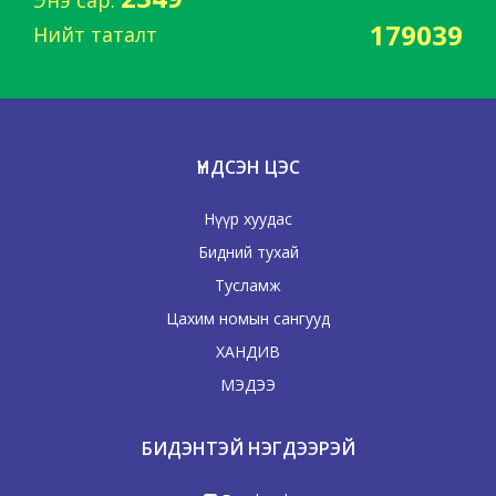
179039
Нийт таталт
ҮНДСЭН ЦЭС
Нүүр хуудас
Бидний тухай
Тусламж
Цахим номын сангууд
ХАНДИВ
МЭДЭЭ
БИДЭНТЭЙ НЭГДЭЭРЭЙ