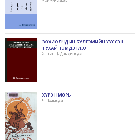
Чойжи-Одсэр
ЗОХИОЛЧДЫН БҮЛГЭМИЙН ҮҮССЭН
ТУХАЙ ТЭМДЭГЛЭЛ
Хатгин Ц. Дамдинсүрэн
ХҮРЭН МОРЬ
Ч. Лхамсүрэн