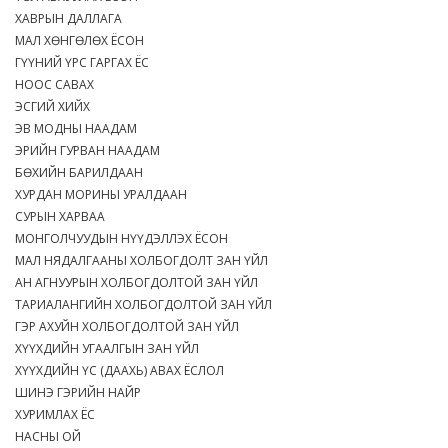
ХАВРЫН ДАЛЛАГА
МАЛ ХӨНГӨЛӨХ ЁСОН
ГҮҮНИЙ ҮРС ГАРГАХ ЁС
НООС САВАХ
ЭСГИЙ ХИЙХ
ЭВ МОДНЫ НААДАМ
ЭРИЙН ГУРВАН НААДАМ
БӨХИЙН БАРИЛДААН
ХУРДАН МОРИНЫ УРАЛДААН
СУРЫН ХАРВАА
МОНГОЛЧУУДЫН НҮҮДЭЛЛЭХ ЁСОН
МАЛ НЯДАЛГААНЫ ХОЛБОГДОЛТ ЗАН ҮЙЛ
АН АГНУУРЫН ХОЛБОГДОЛТОЙ ЗАН ҮЙЛ
ТАРИАЛАНГИЙН ХОЛБОГДОЛТОЙ ЗАН ҮЙЛ
ГЭР АХУЙН ХОЛБОГДОЛТОЙ ЗАН ҮЙЛ
ХҮҮХДИЙН УГААЛГЫН ЗАН ҮЙЛ
ХҮҮХДИЙН ҮС (ДААХЬ) АВАХ ЁСЛОЛ
ШИНЭ ГЭРИЙН НАЙР
ХУРИМЛАХ ЁС
НАСНЫ ОЙ