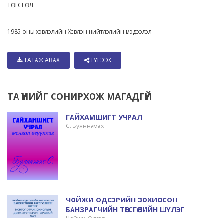
ТӨГСГӨЛ
1985 оны хэвлэлийн Хэвлэн нийтлэлийн мэдээлэл
ТАТАЖ АВАХ
ТҮГЭЭХ
ТА ҮҮНИЙГ СОНИРХОЖ МАГАДГҮЙ
ГАЙХАМШИГТ УЧРАЛ
С. Буяннэмэх
ЧОЙЖИ˗ОДСЭРИЙН ЗОХИОСОН
БАНЗРАГЧИЙН ТӨГСГӨЛИЙН ШҮЛЭГ