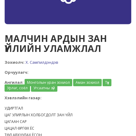
МАЛЧИН АРДЫН ЗАН
ҮЙЛИЙН УЛАМЖЛАЛ
Зохиолч:
Х. Сампилдэндэв
Орчуулагч:
Ангилал:
Монголын уран зохиол
Аман зохиол
Түүх
Урлаг, соёл
Угсаатны зүй
Хэвлэлийн газар:
УДИРТГАЛ
ЦАГ УЛИРЛЫН ХОЛБОГДОЛТ ЗАН ҮЙЛ
ЦАГААН САР
ЦАЦАЛ ӨРГӨХ ЁС
ТӨЛ АВХУУЛАХ ЁСОН