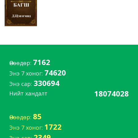
7162
Өнөөдөр:
74620
Энэ 7 хоног:
330694
Энэ сар:
18074028
Нийт хандалт
85
Өнөөдөр:
1722
Энэ 7 хоног:
2349
Энэ сар: