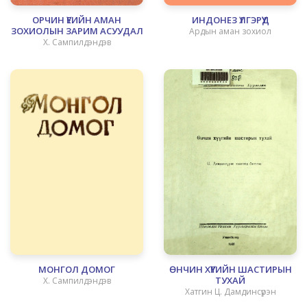
ОРЧИН ҮЕИЙН АМАН
ИНДОНЕЗ ҮЛГЭРҮҮД
ЗОХИОЛЫН ЗАРИМ АСУУДАЛ
Ардын аман зохиол
Х. Сампилдэндэв
МОНГОЛ ДОМОГ
ӨНЧИН ХҮҮГИЙН ШАСТИРЫН
ТУХАЙ
Х. Сампилдэндэв
Хатгин Ц. Дамдинсүрэн