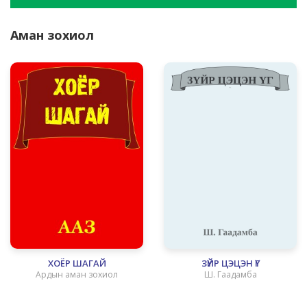
Аман зохиол
ХОЁР ШАГАЙ
ЗҮЙР ЦЭЦЭН ҮГ
Ардын аман зохиол
Ш. Гаадамба