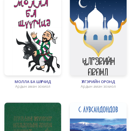
МОЛЛА БА ШҮҮГЧИД
ҮЛГЭРИЙН ОРОНД
Ардын аман зохиол
Ардын аман зохиол