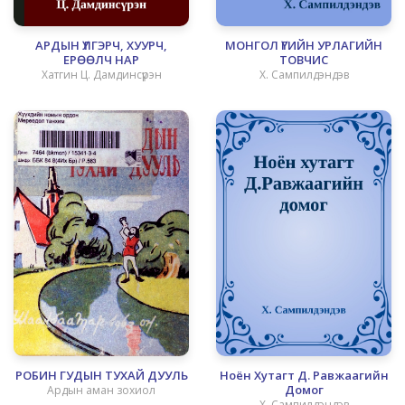
АРДЫН ҮЛГЭРЧ, ХУУРЧ,
МОНГОЛ ҮГИЙН УРЛАГИЙН
ЕРӨӨЛЧ НАР
ТОВЧИС
Хатгин Ц. Дамдинсүрэн
Х. Сампилдэндэв
РОБИН ГУДЫН ТУХАЙ ДУУЛЬ
Ноён Хутагт Д. Равжаагийн
Домог
Ардын аман зохиол
Х. Сампилдэндэв