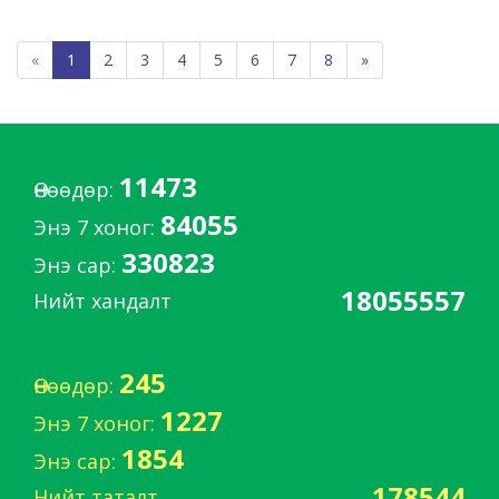
«
1
2
3
4
5
6
7
8
»
11473
Өнөөдөр:
84055
Энэ 7 хоног:
330823
Энэ сар:
18055557
Нийт хандалт
245
Өнөөдөр:
1227
Энэ 7 хоног:
1854
Энэ сар:
178544
Нийт таталт