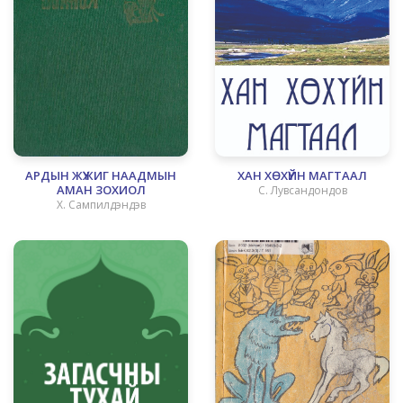
АРДЫН ЖҮЖИГ НААДМЫН
ХАН ХӨХҮЙН МАГТААЛ
АМАН ЗОХИОЛ
С. Лувсандондов
Х. Сампилдэндэв