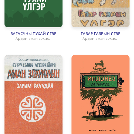
ЗАГАСЧНЫ ТУХАЙ ҮЛГЭР
ГАЗАР ГАЗРЫН ҮЛГЭР
Ардын аман зохиол
Ардын аман зохиол