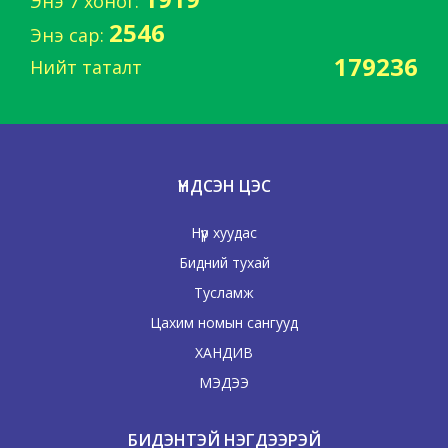
Энэ 7 хоног:
2546
Энэ сар:
179236
Нийт таталт
ҮНДСЭН ЦЭС
Нүүр хуудас
Бидний тухай
Тусламж
Цахим номын сангууд
ХАНДИВ
МЭДЭЭ
БИДЭНТЭЙ НЭГДЭЭРЭЙ