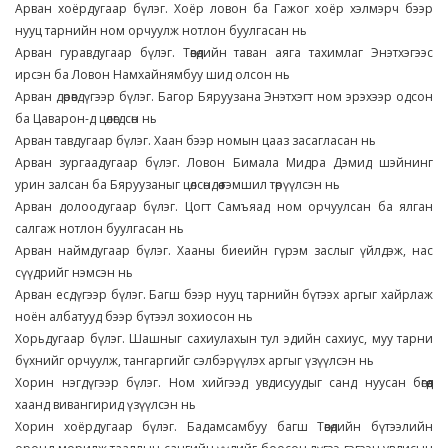
Арван хоёрдугаар бүлэг. Хоёр ловон ба Гажог хоёр хэлмэрч бээр
нууц тарнийн ном орчуулж нотлон буулгасан нь
Арван гуравдугаар бүлэг. Төвөдийн таван аяга тахимлаг Энэтхэгээс
ирсэн ба Ловон Намхайнямбуу шид олсон нь
Арван дөрөвдүгээр бүлэг. Багор Бяруузана Энэтхэгт ном эрэхээр одсон
ба Цаварон-д цөлөгдсөн нь
Арван тавдугаар бүлэг. Хаан бээр номын цааз засагласан нь
Арван зургаадугаар бүлэг. Ловон Бимала Мидра Дэмид шэйнинг
урин залсан ба Бяруузаныг цөлсөндөө гэмшил төрүүлсэн нь
Арван долоодугаар бүлэг. Цогт Самъяад ном орчуулсан ба ялган
салгаж нотлон буулгасан нь
Арван наймдугаар бүлэг. Хааны биеийн гүрэм заслыг үйлдэж, нас
сүүдрийг нэмсэн нь
Арван есдүгээр бүлэг. Багш бээр нууц тарнийн бүтээх аргыг хайрлаж
ноён албатууд бээр бүтээл зохиосон нь
Хорьдугаар бүлэг. Шашныг сахиулахын тул эдийн сахиус, муу тарни
бүхнийг орчуулж, тангаргийг сэлбэрүүлэх аргыг үзүүлсэн нь
Хорин нэгдүгээр бүлэг. Ном хийгээд увдисуудыг санд нуусан бөгөөд
хаанд вивангирид үзүүлсэн нь
Хорин хоёрдугаар бүлэг. Бадамсамбуу багш Төвөдийн бүтээлийн