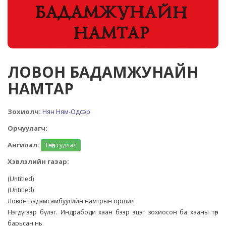
ЛОВОН БАДАМЖУНАЙН
НАМТАР
Зохиолч:
Нян Ням-Одсэр
Орчуулагч:
Ангилал:
Төвөд судлал
Хэвлэлийн газар:
(Untitled)
(Untitled)
Ловон Бадамсамбуугийн намтрын оршил
Нэгдүгээр бүлэг. Индрабоди хаан бээр эцэг зохиосон ба хааны төр
барьсан нь