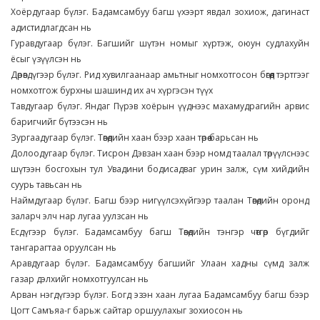
Хоёрдугаар бүлэг. Бадамсамбуу багш үхээрт явдал зохиож, дагинаст
адистидлагдсан нь
Гуравдугаар бүлэг. Багшийг шүтэн номыг хүртэж, оюун судлахуйн
ёсыг үзүүлсэн нь
Дөрөвдүгээр бүлэг. Рид хувилгаанаар амьтныг номхотгосон бөгөөд тэртгээг
номхотгож бурхны шашинд их ач хүргэсэн түүх
Тавдугаар бүлэг. Яндаг Пүрэв хоёрын үүднээс махамудрагийн арвис
баригчийг бүтээсэн нь
Зургаадугаар бүлэг. Төвөдийн хаан бээр хаан төрөө барьсан нь
Долоодугаар бүлэг. Тисрон Дэвзан хаан бээр номд таалал төрүүлснээс
шүтээн босгохын тул Увадини бодисадваг урин залж, сүм хийдийн
суурь тавьсан нь
Наймдугаар бүлэг. Багш бээр нигүүлсэхүйгээр таалан Төвөдийн оронд
заларч элч нар лугаа уулзсан нь
Есдүгээр бүлэг. Бадамсамбуу багш Төвөдийн тэнгэр чөтгөр бүгдийг
тангарагтаа оруулсан нь
Аравдугаар бүлэг. Бадамсамбуу багшийг Улаан хадны сүмд залж
газар дэлхийг номхотгуулсан нь
Арван нэгдүгээр бүлэг. Богд эзэн хаан лугаа Бадамсамбуу багш бээр
Цогт Самъяа-г барьж сайтар оршуулахыг зохиосон нь