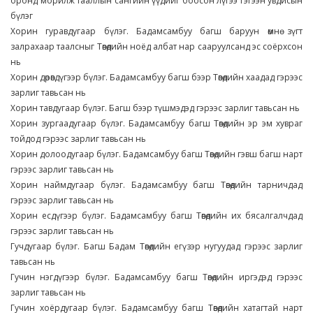
оронд морилж тааллын сангийн үүдийг боосон лүгээ гэгээн увдисын
бүлэг
Хорин гуравдугаар бүлэг. Бадамсамбуу багш баруун өмнө зүгт
залрахаар таалсныг Төвөдийн ноёд албат нар сааруулсанд эс соёрхсон
нь
Хорин дөрөвдүгээр бүлэг. Бадамсамбуу багш бээр Төвөдийн хаадад гэрээс
зарлиг тавьсан нь
Хорин тавдугаар бүлэг. Багш бээр түшмэдэд гэрээс зарлиг тавьсан нь
Хорин зургаадугаар бүлэг. Бадамсамбуу багш Төвөдийн эр эм хувраг
тойдод гэрээс зарлиг тавьсан нь
Хорин долоодугаар бүлэг. Бадамсамбуу багш Төвөдийн гэвш багш нарт
гэрээс зарлиг тавьсан нь
Хорин наймдугаар бүлэг. Бадамсамбуу багш Төвөдийн тарничдад
гэрээс зарлиг тавьсан нь
Хорин есдүгээр бүлэг. Бадамсамбуу багш Төвөдийн их бясалгалчдад
гэрээс зарлиг тавьсан нь
Гучдугаар бүлэг. Багш Бадам Төвөдийн егүзэр нугуудад гэрээс зарлиг
тавьсан нь
Гучин нэгдүгээр бүлэг. Бадамсамбуу багш Төвөдийн иргэдэд гэрээс
зарлиг тавьсан нь
Гучин хоёрдугаар бүлэг. Бадамсамбуу багш Төвөдийн хатагтай нарт