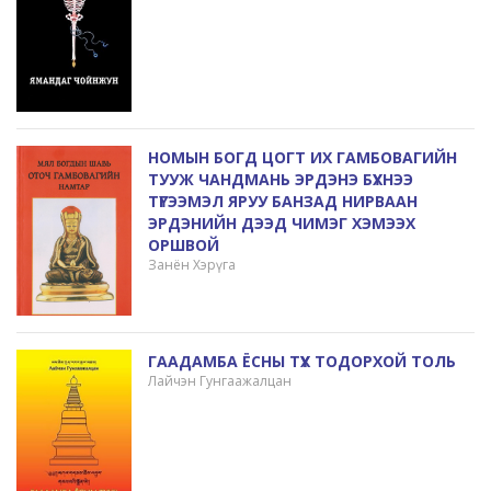
НОМЫН БОГД ЦОГТ ИХ ГАМБОВАГИЙН
ТУУЖ ЧАНДМАНЬ ЭРДЭНЭ БҮХНЭЭ
ТҮГЭЭМЭЛ ЯРУУ БАНЗАД НИРВААН
ЭРДЭНИЙН ДЭЭД ЧИМЭГ ХЭМЭЭХ
ОРШВОЙ
Занён Хэрүга
ГААДАМБА ЁСНЫ ТҮҮХ ТОДОРХОЙ ТОЛЬ
Лайчэн Гунгаажалцан