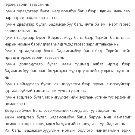
гэрээс зарлиг тавьсан нь
Гучин гуравдугаар бүлэг. Бадамсамбуу багш бээр Төвөдийн шавь лам
нарт гэрээс зарлиг тавьсан нь
Гучин дөрөвдүгээр бүлэг. Бадамсамбуу багш өвчтөн ба эмч нарт гэрээс
зарлиг тавьсан нь
Гучин тавдугаар бүлэг. Бадамсамбуу багш бээр Төвөдийн багш шавь
нарын номын барилдлага үйлдэгчдэд гэрээс зарлиг тавьсан нь
Гучин зургаадугаар бүлэг. Бадамсамбуу багш бээр Төвөдийн нийт
иргэдэд гэрээс зарлиг тавьсан нь
Гучин долоодугаар бүлэг. Хаан түшмэд албат иргэд бээр
Бадамсамбуу багшаас бодисадва Нүдээр үзэгчийн увдисыг хүртсэн
нь
Гучин наймдугаар бүлэг. Их нигүүлсэгч бээр гурван энэрэхүйгээр
зургаан зүйлийн амьтныг нигүүлсэн үзсэн нь
Гучин есдүгээр бүлэг. Их нигүүлсэгчийн зургаан үсгийн тус эрдмийг
номлосон нь
Дөчдүгээр бүлэг. Багш бээр мөргөлийн хариуд аялгуу айлдсан нь
Дөчин нэгдүгээр бүлэг. Бадамсамбуу багш баруун өмнөх мангасыг
номхотгохоор заларч, мөргөл ба үдлэгийн хариуд аялгуу айлдсан нь
Их багш Бадамсамбууугийн номын боллого чандманийн эрих