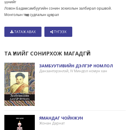
үүнийг
Ловон Бадамсамбуугийн сонин зохиолын залбирал оршвой.
Монголын төвөд судлалын цуврал
ТАТАЖ АВАХ
ТҮГЭЭХ
ТА ҮҮНИЙГ СОНИРХОЖ МАГАДГҮЙ
ЗАМБУУТИВИЙН ДЭЛГЭР НОМЛОЛ
Данзанпэрэнлэй, IV Миндол номун хан
ЯМАНДАГ ЧОЙНЖУН
Жонан Дарнат