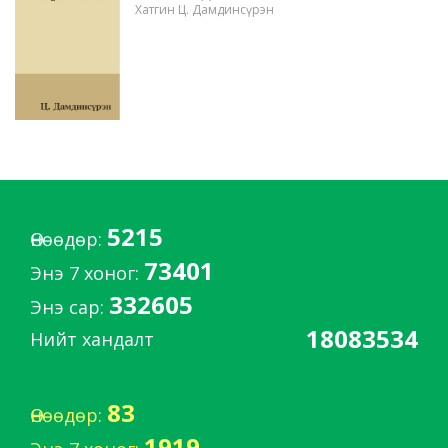
Хатгин Ц. Дамдинсүрэн
5215
Өнөөдөр:
73401
Энэ 7 хоног:
332605
Энэ сар:
18083534
Нийт хандалт
83
Өнөөдөр:
1919