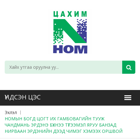
Эхлэл
НОМЫН БОГД ЦОГТ ИХ ГАМБОВАГИЙН ТУУЖ
ЧАНДМАНЬ ЭРДЭНЭ БҮХНЭЭ ТҮГЭЭМЭЛ ЯРУУ БАНЗАД
НИРВААН ЭРДЭНИЙН ДЭЭД ЧИМЭГ ХЭМЭЭХ ОРШВОЙ