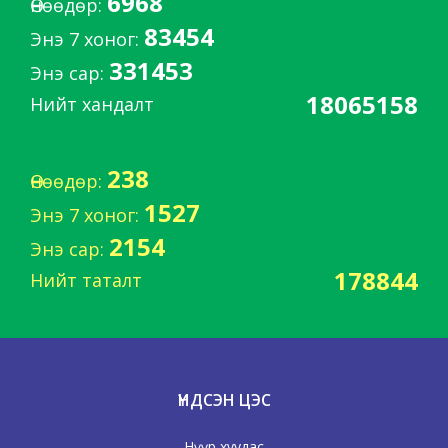
6968
Өнөөдөр:
83454
Энэ 7 хоног:
331453
Энэ сар:
18065158
Нийт хандалт
238
Өнөөдөр:
1527
Энэ 7 хоног:
2154
Энэ сар:
178844
Нийт таталт
ҮНДСЭН ЦЭС
Нүүр хуудас