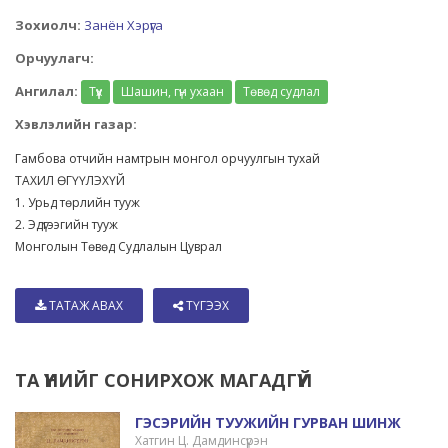
Зохиолч:
Занён Хэрүга
Орчуулагч:
Ангилал:
Түүх
Шашин, гүн ухаан
Төвөд судлал
Хэвлэлийн газар:
Гамбова отчийн намтрын монгол орчуулгын тухай
ТАХИЛ ӨГҮҮЛЭХҮЙ
1. Урьд төрлийн тууж
2. Эдүгээгийн тууж
Монголын Төвөд Судлалын Цуврал
ТАТАЖ АВАХ
ТҮГЭЭХ
ТА ҮҮНИЙГ СОНИРХОЖ МАГАДГҮЙ
ГЭСЭРИЙН ТУУЖИЙН ГУРВАН ШИНЖ
Хатгин Ц. Дамдинсүрэн