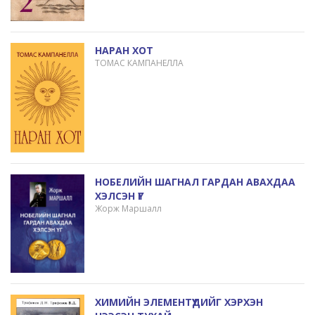
НАРАН ХОТ
ТОМАС КАМПАНЕЛЛА
НОБЕЛИЙН ШАГНАЛ ГАРДАН АВАХДАА
ХЭЛСЭН ҮГ
Жорж Маршалл
ХИМИЙН ЭЛЕМЕНТҮҮДИЙГ ХЭРХЭН