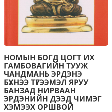
НОМЫН БОГД ЦОГТ ИХ
ГАМБОВАГИЙН ТУУЖ
ЧАНДМАНЬ ЭРДЭНЭ
БҮХНЭЭ ТҮГЭЭМЭЛ ЯРУУ
БАНЗАД НИРВААН
ЭРДЭНИЙН ДЭЭД ЧИМЭГ
ХЭМЭЭХ ОРШВОЙ