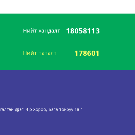
18058113
Нийт хандалт
178601
Нийт таталт
лтэй дүүрэг. 4-р Хороо, Бага тойруу 18-1