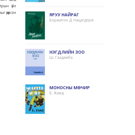
трын үйл
 үзүүлсэн
ЯРУУ НАЙРАГ
Боржигон Д. Нацагдорж
НЭГДЛИЙН ЗОО
Ш. Гаадамба
МОНОСНЫ МӨЧИР
Б. Жамд