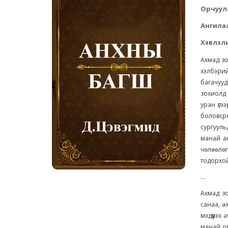
Орчуул
Ангила
Хэвлэли
Ахмад зо
хэлбэри
багачууд
зохиолд 
уран үгэ
боловсро
сургууль
манай ан
чөлөөлө
тодорхой
...
Ахмад зо
санаа, а
мэдүүлэх
манай ор