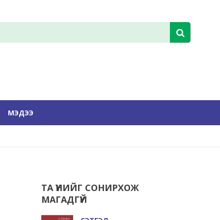
МЭДЭЭ
ТА ҮҮНИЙГ СОНИРХОЖ
МАГАДГҮЙ