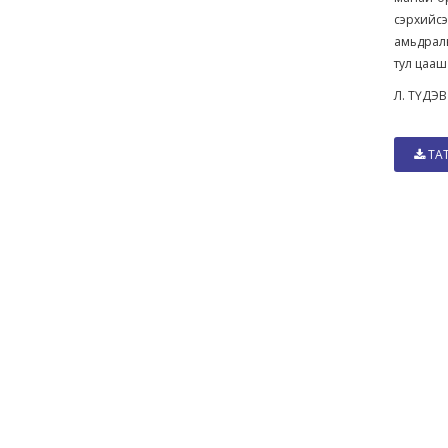
сэрхийс
амьдралы
тул цааш
Л. ТҮДЭВ
ТА