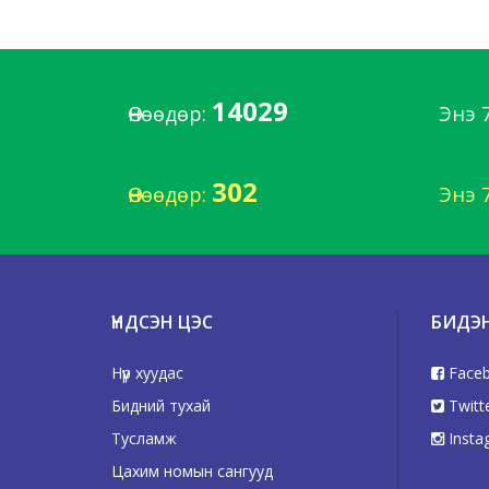
14029
Өнөөдөр:
Энэ 
302
Өнөөдөр:
Энэ 
ҮНДСЭН ЦЭС
БИДЭ
Нүүр хуудас
Face
Бидний тухай
Twitt
Тусламж
Insta
Цахим номын сангууд