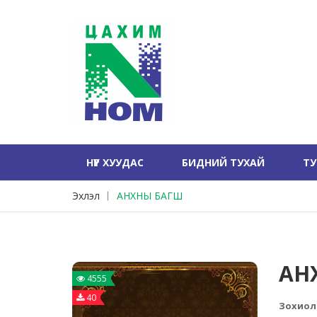
НҮҮР ХУУДАС
БИДНИЙ ТУХАЙ
Т
Эхлэл
АНХНЫ БАГШ
АН
4555
40
Зохиол