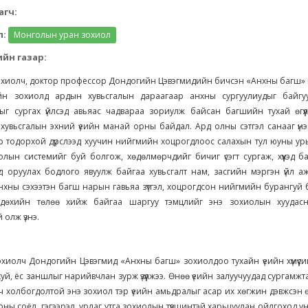
агч:
л:
Монголын уран зохиол
йн газар:
хиолч, доктор профессор Дондогийн Цэвэгмидийн бичсэн «Анхны багш» г
йн зохиолд ардын хувьсгалын дараагаар анхны сургуулиудыг байгуул
ыг сургах үйлсэд авьяас чадвараа зориулж байсан багшийн тухай өгүүл
хувьсгалын эхний үеийн манай орны байдал. Ард олны сэтгэл санааг үн
эр тодорхой дүрслээд хуучин нийгмийн хоцрогдлоос салахын тул юуны у
лын системийг буй болгож, хөдөлмөрчдийг бичиг үсэгт сургаж, хүүхэд б
д оруулах бодлого явуулж байгаа хувьсгалт нам, засгийн мэргэн үйл а
хны сэхээтэн багш нарын гавьяа зүтгэл, хоцрогдсон нийгмийн бурангуй
гдөхийн төлөө хийж байгаа шаргуу тэмцлийг энэ зохиолын хуудас
 олж үзнэ.
хиолч Дондогийн Цэвэгмид «Анхны багш» зохиолдоо тухайн үеийн хүмүүси
хуй, ёс заншлыг нарийвчлан зурж үзүүлжээ. Өнөө үеийн залуучуудад сургамжт
 ач холбогдолтой энэ зохиол тэр үеийн амьдралыг асар их хөгжин дэвжсэн
ны соёл, гэгээрэл, урлаг утга зохиолын түвшинтэй харьцуулан ойлгоход 