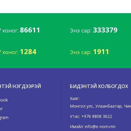
86611
333379
7 хоног:
Энэ сар:
1284
1911
7 хоног:
Энэ сар:
НТЭЙ НЭГДЭЭРЭЙ
БИДЭНТЭЙ ХОЛБОГДОХ
Хаяг:
book
Монгол улс, Улаанбаатар, Чингэ
er
Утас:
+976 8808 3622
gram
Имэйл:
info@e-nom.mn