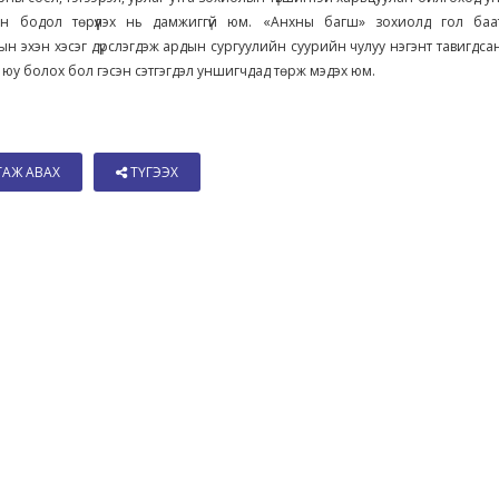
эн бодол төрүүлэх нь дамжиггүй юм. «Анхны багш» зохиолд гол баа
н эхэн хэсэг дүрслэгдэж ардын сургуулийн суурийн чулуу нэгэнт тавигдсаныг
 юу болох бол гэсэн сэтгэгдэл уншигчдад төрж мэдэх юм.
ТАЖ АВАХ
ТҮГЭЭХ