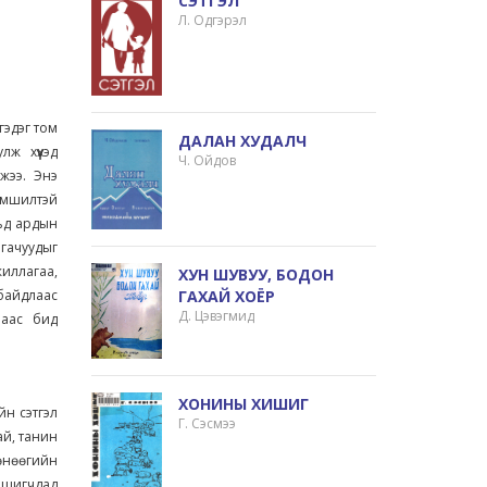
СЭТГЭЛ
Л. Одгэрэл
эдэг том
ДАЛАН ХУДАЛЧ
ж хүүхэд
Ч. Ойдов
жээ. Энэ
эмшилтэй
рьд ардын
агачуудыг
жиллагаа,
ХУН ШУВУУ, БОДОН
 байдлаас
ГАХАЙ ХОЁР
Д. Цэвэгмид
наас бид
ХОНИНЫ ХИШИГ
йн сэтгэл
Г. Сэсмээ
ай, танин
 өнөөгийн
уншигчдад