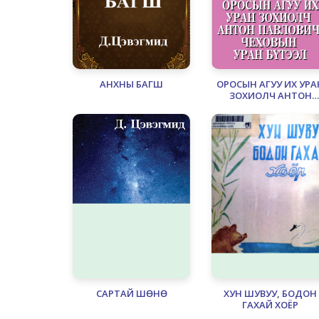
АНХНЫ БАГШ
ОРОСЫН АГУУ ИХ УРА
ЗОХИОЛЧ АНТОН
ПАВЛОВИЧ ЧЕХОВЫ
УРАН БҮТЭЭЛ
САРТАЙ ШӨНӨ
ХУН ШУВУУ, БОДОН
ГАХАЙ ХОЁР