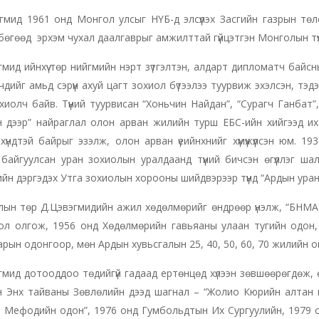
мид 1961 онд Монгол улсыг НҮБ-д элсүүлэх Засгийн газрын төлөө
 бөгөөд эрхэм чухал даалгаврыг амжилттай гүйцэтгэн Монголын тү
мид ийнхүү төр нийгмийн нэрт зүтгэлтэн, алдарт дипломатч байс
чдийг амьд сэрүүн ахуй цагт зохиол бүтээлээ туурвиж эхэлсэн, тэдэнд
хиолч байв. Түүний туурвисан “Хоньчин Найдан”, “Сурагч Ганбат”, 
 дээр” найраглал олон арван жилийн турш ЕБС-ийн хийгээд их
хүндтэй байрыг эзэлж, олон арван үеийнхнийг хүмүүжүүлсэн юм.
байгуулсан уран зохиолын уралдаанд түүний бичсэн өгүүллэг ша
йн дэргэдэх Утга зохиолын хорооны шийдвэрээр түүнд “Ардын ура
н төр Д.Цэвэгмидийн ажил хөдөлмөрийг өндрөөр үнэлж, “БНМАУ-
ол олгож, 1956 онд Хөдөлмөрийн гавьяаны улаан тугийн одон,
арын одонгоор, мөн Ардын хувьсгалын 25, 40, 50, 60, 70 жилийн 
мид дотооддоо төдийгүй гадаад ертөнцөд хүлээн зөвшөөрөгдөж, өн
н Энх тайваны Зөвлөлийн дээд шагнал – “Жолио Кюрийн алтан 
л Мефодийн одон”, 1976 онд Гумбольдтын Их Сургуулийн, 1979