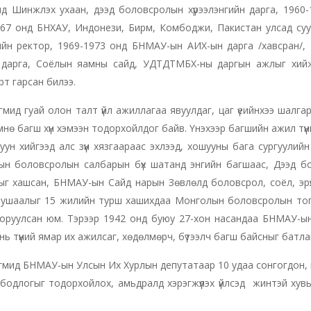
д Шинжлэх ухаан, дээд боловсролын хүрээлэнгийн дарга, 1960
67 онд БНХАУ, Индонези, Бирм, Комбоджи, Пакистан улсад суух
йн ректор, 1969-1973 онд БНМАУ-ын АИХ-ын дарга /хавсран/,
 дарга, Соёлын яамны сайд, УДТДТМБХ-ны даргын ажлыг хийж
рт гарсан билээ.
мид гуай олон талт үйл ажиллагаа явуулдаг, цаг үеийнхээ шалга
нө багш хүн хэмээн тодорхойлдог байв. Үнэхээр багшийн ажил түү
уун хийгээд алс зүүн хязгаараас эхлээд, хошууны бага сургуул
ын боловсролын салбарын бүх шатанд энгийн багшаас, Дээд бол
г хашсан, БНМАУ-ын Сайд нарын Зөвлөлд боловсрол, соёл, эрүү
ушаалыг 15 жилийн турш хашихдаа Монголын боловсролын тогтолц
оруулсан юм. Тэрээр 1942 онд буюу 27-хон насандаа БНМАУ-ын 
нь түүний ямар их ажилсаг, хөдөлмөрч, бүтээлч багш байсныг батла
мид БНМАУ-ын Улсын Их Хурлын депутатаар 10 удаа сонгогдон, 
бодлогыг тодорхойлох, амьдралд хэрэгжүүлэх үйлсэд жинтэй хув