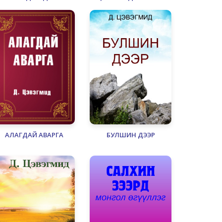
ЗОХИЦОХ ЗҮЙ ТОГТОЛ
ӨДӨР ТУТМЫН БОЛОН
ЗАМЫН ТЭМДЭГЛЭЛЭЭС
АЛАГДАЙ АВАРГА
БУЛШИН ДЭЭР