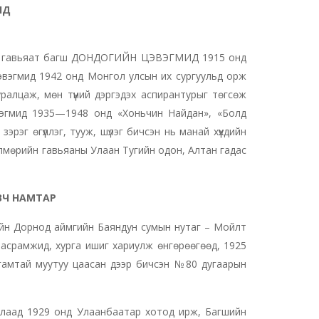
ИД
Улсын гавьяат багш ДОНДОГИЙН ЦЭВЭГМИД 1915 онд
эвэгмид 1942 онд Монгол улсын их сургуульд орж
лцаж, мөн түүний дэргэдэх аспирантурыг төгсөж
вэгмид 1935—1948 онд «Хоньчин Найдан», «Болд
эг өгүүллэг, тууж, шүлэг бичсэн нь манай хүүхдийн
лмөрийн гавьяаны Улаан Тугийн одон, Алтан гадас
ВЧ НАМТАР
ийн Дорнод аймгийн Баяндун сумын нутаг – Мойлт
н асрамжид, хурга ишиг хариулж өнгөрөөгөөд, 1925
гамтай муутуу цаасан дээр бичсэн №80 дугаарын
ллаад 1929 онд Улаанбаатар хотод ирж, Багшийн