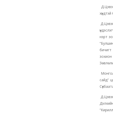
Д.Цэвэг
хүндтэй
Д.Цэвэг
үндэслэг
нэрт зо
“Булшин
бичигт 
зохион 
Зөвлөли
Монголы
сайд” ц
Сүхбаат
Д.Цэвэг
Дэлхий
“Кирил