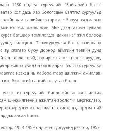
лаар 1930 онд уг сургуулийг “Байгалийн багш”
баатар хот дахь Хар бологсдын бэлтгэл сургуульд
ээрлийн яамны шийдвэр гарч алс баруун хязгаарын
 мөн нэг жил ажилласан. Мөн дээд газрын тушаал
йн курст багшаар томилогдон дахин нэг жил болоод
ьд шилжүүлсэн. Тэрхүү сургуульд багш, захирлаар
 зүүн хязгаар буюу Дорнод аймгийн төвийн дунд
байтал төвөөс шийдвэр ирсэн хэмээн гэнэт дуудаж,
 үлгэр жишээ дунд ба багш нарыг бэлтгэх сургуульд
 хаалгаа нээхэд нь лаборантаар шилжиж ажиллав.
тгүүлж, биологийн ангийн оюутан болов.
 улсын их сургуулийн биологийн ангид шилжин
Эрдэм шинжилгээний ажилтан-зоологч” мэргэжлээр,
пирантаар үлдэх аз завшаан тохиож дэд эрдэмтний
ардаж авсан билээ.
ктор, 1953-1959 онд мөн сургуульд ректор, 1959-