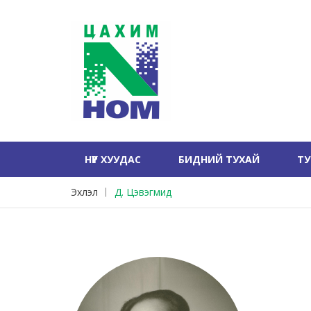
НҮҮР ХУУДАС
БИДНИЙ ТУХАЙ
Т
Эхлэл
Д. Цэвэгмид