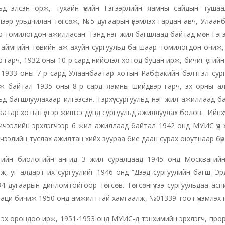
льд элсэн орж, тухайн үеийн Гэгээрлийн яамны сайдын тушаа
ээр урьдчилан төгсөж, №5 дугаарын үнэмлэх гардан авч, Улаан
 томилогдон ажилласан. Тэнд нэг жил багшлаад байтад мөн Гэг
аймгийн төвийн аж ахуйн сургуульд багшаар томилогдон очиж,
 гарч, 1932 оны 10-р сард нийслэл хотод буцан ирж, бичиг үсги
1933 оны 7-р сард Улаанбаатар хотын Рабфакийн бэлтгэл сургуул
ж байтал 1935 оны 8-р сард яамны шийдвэр гарч, эх орны алс
ьд багшлуулахаар илгээсэн. Тэрхүү сургуульд нэг жил ажиллаад 
атар хотын үлгэр жишээ дунд сургуульд ажиллуулах болов. Ийнхүү
ичээлийн эрхлэгчээр 6 жил ажиллаад байтал 1942 онд МУИС үүд
хичээлийн туслах ажилтан хийх зуураа бие даан сурах оюутнаар бүр
йн биологийн ангид 3 жил суралцаад 1945 онд Москвагийн
ж, уг алдарт их сургуулийг 1946 онд “Дээд сургуулийн багш. 
 дугаарын дипломтойгоор төгсөв. Төгсөнгүүтээ сургуульдаа ас
аци бичиж 1950 онд амжилттай хамгаалж, №01339 тоот үнэмлэх г
эх орондоо ирж, 1951-1953 онд МУИС-д тэнхимийн эрхлэгч, проре