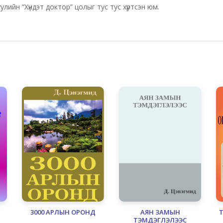
уулийн “Хүндэт доктор” цолыг тус тус хүртсэн юм.
3000 АРЛЫН ОРОНД
АЯН ЗАМЫН
Т
ТЭМДЭГЛЭЛЭЭС