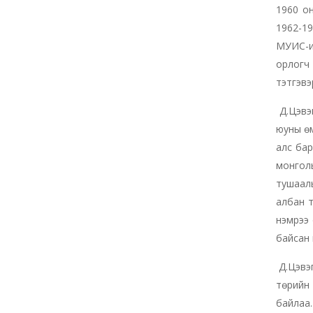
1960 он
1962-19
МУИС-и
орлогч
тэтгэвэ
Д.Цэвэг
юуны өм
алс бар
монгол
тушаалы
албан т
нэмрээ 
байсан 
Д.Цэвэг
төрийн 
байлаа.