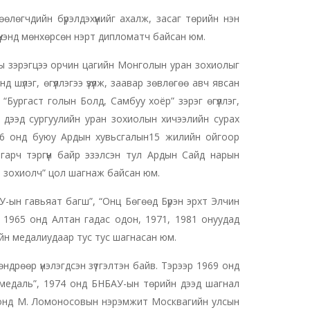
лөгчдийн бүрэлдэхүүнийг ахалж, засаг төрийн нэн
үхэнд мөнхөрсөн нэрт дипломатч байсан юм.
ны зэрэгцээ орчин цагийн Монголын уран зохиолыг
 шүлэг, өгүүллэгээ үзүүлж, заавар зөвлөгөө авч явсан
“Бургаст голын Болд, Самбуу хоёр” зэрэг өгүүллэг,
 дээд сургуулийн уран зохиолын хичээлийн сурах
 1936 онд буюу Ардын хувьсгалын15 жилийн ойгоор
лгарч тэргүүн байр эзэлсэн тул Ардын Сайд нарын
н зохиолч” цол шагнаж байсан юм.
ын гавьяат багш”, “Онц Бөгөөд Бүрэн эрхт Элчин
 1965 онд Алтан гадас одон, 1971, 1981 онуудад
ойн медалиудаар тус тус шагнасан юм.
дрөөр үнэлэгдсэн зүтгэлтэн байв. Тэрээр 1969 онд
медаль”, 1974 онд БНБАУ-ын төрийн дээд шагнал
 онд М. Ломоносовын нэрэмжит Москвагийн улсын