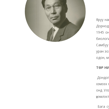
Яруу на
Дорнод 
1945 о
биолог
Самбуу 
уран зо
одон, м
ТӨР Н
Дондог
хэмээх 
онд Ул
үнэмлэх
Бага с