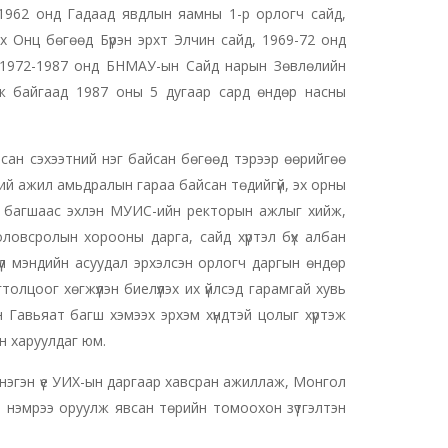
-1962 онд Гадаад явдлын яамны 1-р орлогч сайд,
 Онц бөгөөд Бүрэн эрхт Элчин сайд, 1969-72 онд
 1972-1987 онд БНМАУ-ын Сайд нарын Зөвлөлийн
 байгаад 1987 оны 5 дугаар сард өндөр насны
рсан сэхээтний нэг байсан бөгөөд тэрээр өөрийгөө
ний ажил амьдралын гараа байсан төдийгүй, эх орны
ийн багшаас эхлэн МУИС-ийн ректорын ажлыг хийж,
овсролын хорооны дарга, сайд хүртэл бүх албан
л мэндийн асуудал эрхэлсэн орлогч даргын өндөр
оог хөгжүүлэн биелүүлэх их үйлсэд гарамгай хувь
Гавьяат багш хэмээх эрхэм хүндтэй цолыг хүртэж
н харуулдаг юм.
нэгэн үе УИХ-ын даргаар хавсран ажиллаж, Монгол
ь нэмрээ оруулж явсан төрийн томоохон зүтгэлтэн