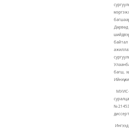
сургуу
мэргэжл
багшаар
Дөрвөд 
шийдвэр
байтал 
ажилла
сургуул
Улаанба
багш, х
Ийнхүү 
МУИС-и
суралца
№214534
диссерт
Ингээд 