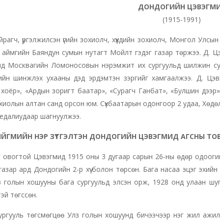
ДОНДОГИЙН ЦЭВЭГМ
(1915-1991)
йрагч, үргэлжилсэн үгийн зохиолч, хүүхдийн зохиолч, Монгол 
аймгийн Баяндун сумын нутагт Мойлт гэдэг газар төржээ. Д. Ц
нд Москвагийн Ломоносовын нэрэмжит их сургуульд шилжин сура
ийн шинжлэх ухааны дэд эрдэмтэн зэргийг хамгаалжээ. Д. Цэ
хоёр», «Ардын зоригт баатар», «Сурагч Ганбат», «Булшин дээр» зэр
хиолын алтан санд орсон юм. Сүхбаатарын одонгоор 2 удаа, Хөдө
едалиудаар шагнуулжээ.
ИЙГМИЙН НЭР ЗҮТГЭЛТЭН
ДОНДОГИЙН ЦЭВЭГМИД АГСНЫ ТО
 овогтой Цэвэгмид 1915 оны 3 дугаар сарын 26-ны өдөр одоог
газар ард Дондогийн 2-р хүү болон төрсөн. Бага насаа эцэг эхий
з голын хошууны бага сургуульд элсэн орж, 1928 онд улаан шу
тэй төгссөн.
ургууль төгсмөгцөө Улз голын хошуунд бичээчээр нэг жил ажи