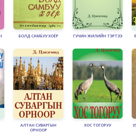
Н
БОЛД САМБУУ ХОЁР
ГУЧИН ЖИЛИЙН ТЭРТЭЭ
Н
АЛТАН СУВАРГЫН
ХОС ТОГОРУУ
У
ОРНООР