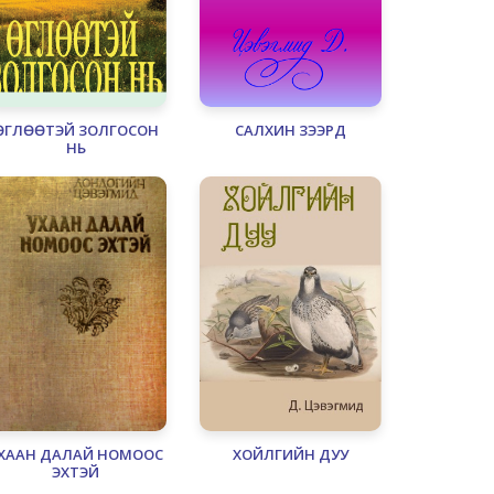
ӨГЛӨӨТЭЙ ЗОЛГОСОН
САЛХИН ЗЭЭРД
НЬ
ХААН ДАЛАЙ НОМООС
ХОЙЛГИЙН ДУУ
ЭХТЭЙ