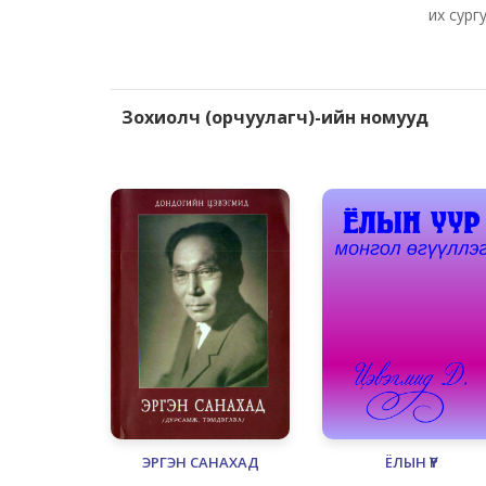
их сург
Зохиолч (орчуулагч)-ийн номууд
ЭРГЭН САНАХАД
ЁЛЫН ҮҮР