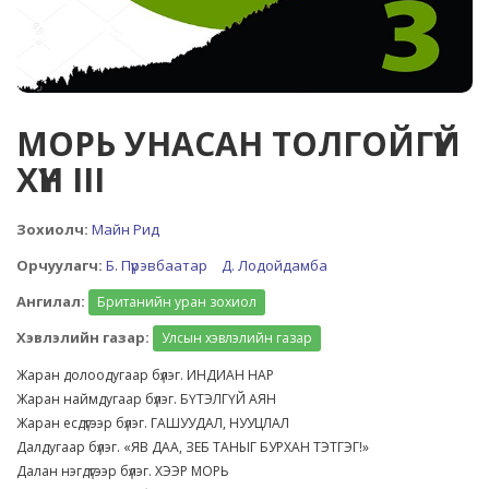
МОРЬ УНАСАН ТОЛГОЙГҮЙ
ХҮН III
Зохиолч:
Майн Рид
Орчуулагч:
Б. Пүрэвбаатар
Д. Лодойдамба
Ангилал:
Британийн уран зохиол
Хэвлэлийн газар:
Улсын хэвлэлийн газар
Жаран долоодугаар бүлэг. ИНДИАН НАР
Жаран наймдугаар бүлэг. БҮТЭЛГҮЙ АЯН
Жаран есдүгээр бүлэг. ГАШУУДАЛ, НУУЦЛАЛ
Далдугаар бүлэг. «ЯВ ДАА, ЗЕБ ТАНЫГ БУРХАН ТЭТГЭГ!»
Далан нэгдүгээр бүлэг. ХЭЭР МОРЬ