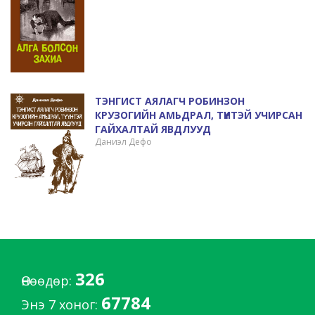
ТЭНГИСТ АЯЛАГЧ РОБИНЗОН
КРУЗОГИЙН АМЬДРАЛ, ТҮҮНТЭЙ УЧИРСАН
ГАЙХАЛТАЙ ЯВДЛУУД
Даниэл Дефо
326
Өнөөдөр:
67784
Энэ 7 хоног: