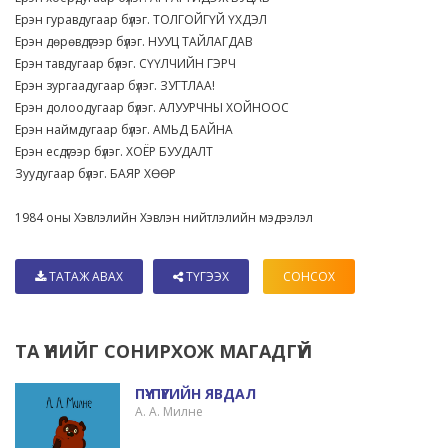
Ерэн гуравдугаар бүлэг. ТОЛГОЙГҮЙ ҮХДЭЛ
Ерэн дөрөвдүгээр бүлэг. НУУЦ ТАЙЛАГДАВ
Ерэн тавдугаар бүлэг. СҮҮЛЧИЙН ГЭРЧ
Ерэн зургаадугаар бүлэг. ЗУГТЛАА!
Ерэн долоодугаар бүлэг. АЛУУРЧНЫ ХОЙНООС
Ерэн наймдугаар бүлэг. АМЬД БАЙНА
Ерэн есдүгээр бүлэг. ХОЁР БУУДАЛТ
Зуудугаар бүлэг. БАЯР ХӨӨР
1984 оны Хэвлэлийн Хэвлэн нийтлэлийн мэдээлэл
ТАТАЖ АВАХ
ТҮГЭЭХ
СОНСОХ
ТА ҮҮНИЙГ СОНИРХОЖ МАГАДГҮЙ
ПҮҮ-ПҮҮГИЙН ЯВДАЛ
А. А. Милне