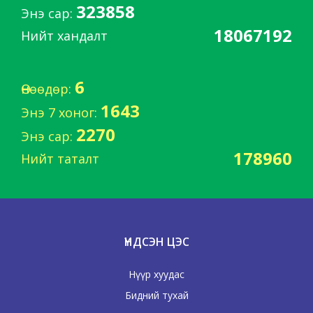
323858
Энэ сар:
18067192
Нийт хандалт
6
Өнөөдөр:
1643
Энэ 7 хоног:
2270
Энэ сар:
178960
Нийт таталт
ҮНДСЭН ЦЭС
Нүүр хуудас
Бидний тухай