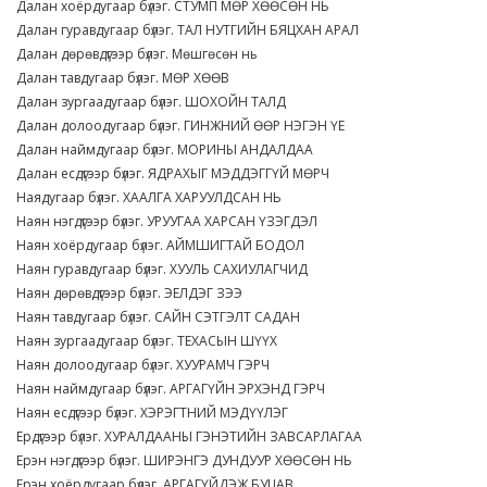
Далан хоёрдугаар бүлэг. СТУМП МӨР ХӨӨСӨН НЬ
Далан гуравдугаар бүлэг. ТАЛ НУТГИЙН БЯЦХАН АРАЛ
Далан дөрөвдүгээр бүлэг. Мөшгөсөн нь
Далан тавдугаар бүлэг. МӨР ХӨӨВ
Далан зургаадугаар бүлэг. ШОХОЙН ТАЛД
Далан долоодугаар бүлэг. ГИНЖНИЙ ӨӨР НЭГЭН ҮЕ
Далан наймдугаар бүлэг. МОРИНЫ АНДАЛДАА
Далан есдүгээр бүлэг. ЯДРАХЫГ МЭДДЭГГҮЙ МӨРЧ
Наядугаар бүлэг. ХААЛГА ХАРУУЛДСАН НЬ
Наян нэгдүгээр бүлэг. УРУУГАА ХАРСАН ҮЗЭГДЭЛ
Наян хоёрдугаар бүлэг. АЙМШИГТАЙ БОДОЛ
Наян гуравдугаар бүлэг. ХУУЛЬ САХИУЛАГЧИД
Наян дөрөвдүгээр бүлэг. ЭЕЛДЭГ ЗЭЭ
Наян тавдугаар бүлэг. САЙН СЭТГЭЛТ САДАН
Наян зургаадугаар бүлэг. ТЕХАСЫН ШҮҮХ
Наян долоодугаар бүлэг. ХУУРАМЧ ГЭРЧ
Наян наймдугаар бүлэг. АРГАГҮЙН ЭРХЭНД ГЭРЧ
Наян есдүгээр бүлэг. ХЭРЭГТНИЙ МЭДҮҮЛЭГ
Ердүгээр бүлэг. ХУРАЛДААНЫ ГЭНЭТИЙН ЗАВСАРЛАГАА
Ерэн нэгдүгээр бүлэг. ШИРЭНГЭ ДУНДУУР ХӨӨСӨН НЬ
Ерэн хоёрдугаар бүлэг. АРГАГҮЙДЭЖ БУЦАВ