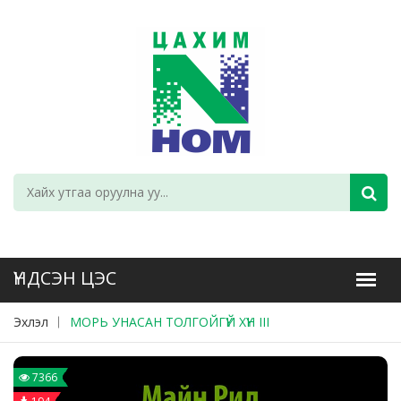
Эхлэл
МОРЬ УНАСАН ТОЛГОЙГҮЙ ХҮН III
7366