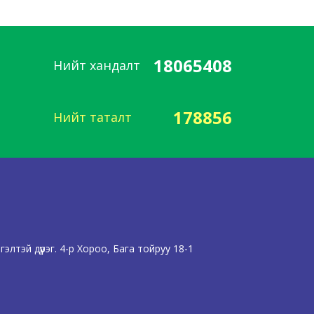
18065408
Нийт хандалт
178856
Нийт таталт
лтэй дүүрэг. 4-р Хороо, Бага тойруу 18-1