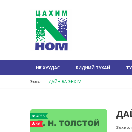
НҮҮР ХУУДАС
БИДНИЙ ТУХАЙ
Т
Эхлэл
ДАЙН БА ЭНХ IV
ДАЙ
4056
96
Зохиол