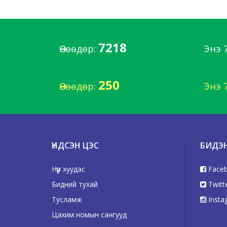
7218
Өнөөдөр:
Энэ 
250
Өнөөдөр:
Энэ 
ҮНДСЭН ЦЭС
БИДЭ
Нүүр хуудас
Face
Бидний тухай
Twitt
Тусламж
Insta
Цахим номын сангууд