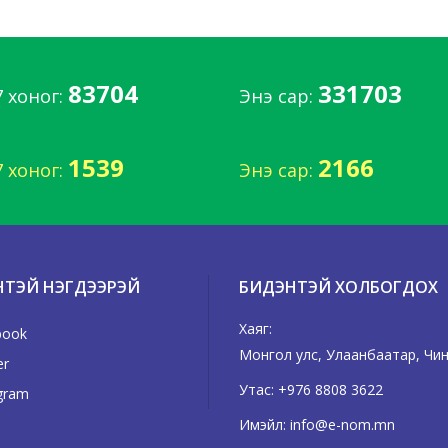
83704
331703
7 хоног:
Энэ сар:
1539
2166
7 хоног:
Энэ сар:
НТЭЙ НЭГДЭЭРЭЙ
БИДЭНТЭЙ ХОЛБОГДОХ
Хаяг:
book
Монгол улс, Улаанбаатар, Чингэ
er
Утас:
+976 8808 3622
gram
Имэйл:
info@e-nom.mn