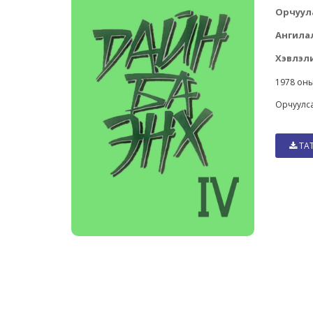
Орчуул
Ангила
Хэвлэли
1978 оны
Орчуулс
ТА