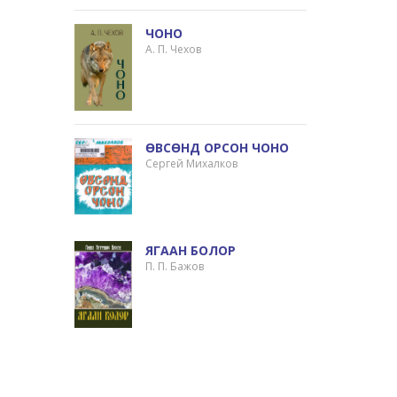
ЧОНО
А. П. Чехов
ӨВСӨНД ОРСОН ЧОНО
Сергей Михалков
ЯГААН БОЛОР
П. П. Бажов