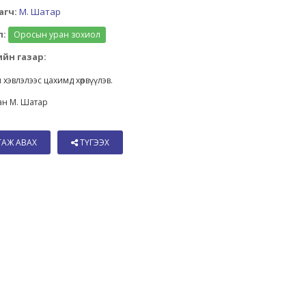
агч:
М. Шатар
л:
Оросын уран зохиол
йн газар:
 хэвлэлээс цахимд хөрвүүлэв.
ан М. Шатар
ТАЖ АВАХ
ТҮГЭЭХ