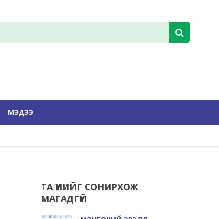
МЭДЭЭ
ТА ҮҮНИЙГ СОНИРХОЖ
МАГАДГҮЙ