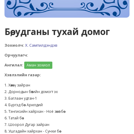
Бөө, удганы тухай домог
Зохиолч:
Х. Сампилдэндэв
Орчуулагч:
Ангилал:
Аман зохиол
Хэвлэлийн газар:
1. Хөхөчү зайран
2. Дорнодын бөөгийн домогт эх
3. Баглаан удган-1
4. Бүргэд бөө - Арилдий
5. Тэнгисийн хайрхан - Ноё зөнөг бөө
6. Татай бөө
7. Шоорол Дугар зайран
8. Ушгадайн хайрхан - Сунхи бөө