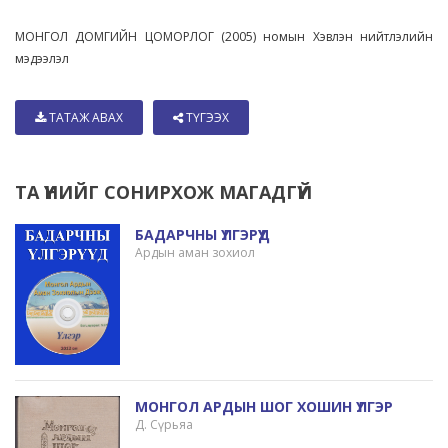
МОНГОЛ ДОМГИЙН ЦОМОРЛОГ (2005) номын Хэвлэн нийтлэлийн
мэдээлэл
ТАТАЖ АВАХ
ТҮГЭЭХ
ТА ҮҮНИЙГ СОНИРХОЖ МАГАДГҮЙ
БАДАРЧНЫ ҮЛГЭРҮҮД
Ардын аман зохиол
МОНГОЛ АРДЫН ШОГ ХОШИН ҮЛГЭР
Д. Сүрьяа