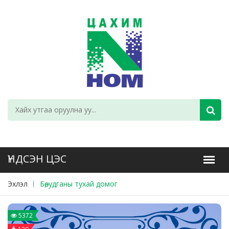
Эхлэл
Бөө, удганы тухай домог
5372