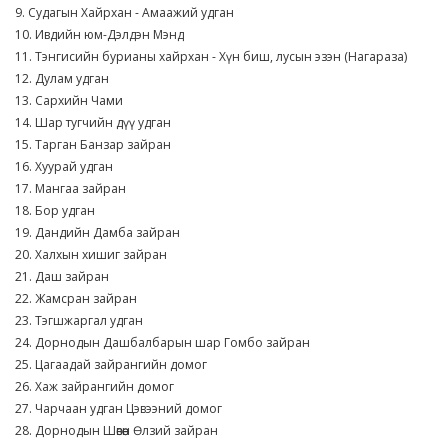
9. Судагын Хайрхан - Амаажий удган
10. Ивдийн юм-Дэлдэн Мэнд
11. Тэнгисийн бурианы хайрхан - Хүн биш, лусын эзэн (Нагараза)
12. Дулам удган
13. Сархийн Чами
14. Шар тугчийн дүү удган
15. Тарган Банзар зайран
16. Хуурай удган
17. Мангаа зайран
18. Бор удган
19. Дандийн Дамба зайран
20. Халхын хишиг зайран
21. Даш зайран
22. Жамсран зайран
23. Тэгшжаргал удган
24. Дорнодын Дашбалбарын шар Гомбо зайран
25. Цагаадай зайрангийн домог
26. Хаж зайрангийн домог
27. Чарчаан удган Цэвээний домог
28. Дорнодын Шөвөөн Өлзий зайран