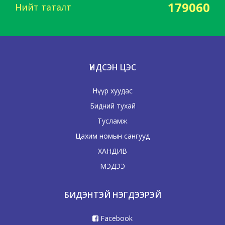
179060
Нийт таталт
ҮНДСЭН ЦЭС
Нүүр хуудас
Бидний тухай
Тусламж
Цахим номын сангууд
ХАНДИВ
МЭДЭЭ
БИДЭНТЭЙ НЭГДЭЭРЭЙ
Facebook