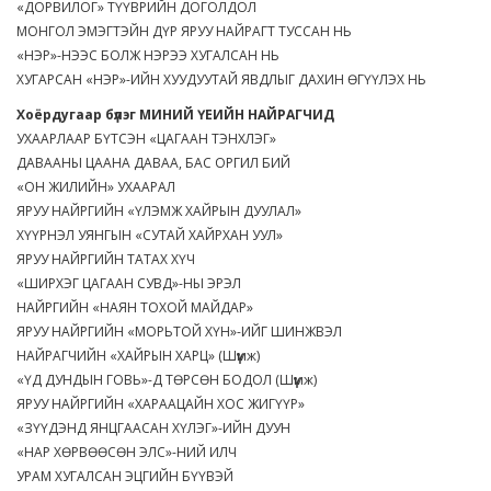
«ДОРВИЛОГ» ТҮҮВРИЙН ДОГОЛДОЛ
МОНГОЛ ЭМЭГТЭЙН ДҮР ЯРУУ НАЙРАГТ ТУССАН НЬ
«НЭР»-НЭЭС БОЛЖ НЭРЭЭ ХУГАЛСАН НЬ
ХУГАРСАН «НЭР»-ИЙН ХУУДУУТАЙ ЯВДЛЫГ ДАХИН ӨГҮҮЛЭХ НЬ
Хоёрдугаар бүлэг МИНИЙ ҮЕИЙН НАЙРАГЧИД
УХААРЛААР БҮТСЭН «ЦАГААН ТЭНХЛЭГ»
ДАВААНЫ ЦААНА ДАВАА, БАС ОРГИЛ БИЙ
«ОН ЖИЛИЙН» УХААРАЛ
ЯРУУ НАЙРГИЙН «ҮЛЭМЖ ХАЙРЫН ДУУЛАЛ»
ХҮҮРНЭЛ УЯНГЫН «СУТАЙ ХАЙРХАН УУЛ»
ЯРУУ НАЙРГИЙН ТАТАХ ХҮЧ
«ШИРХЭГ ЦАГААН СУВД»-НЫ ЭРЭЛ
НАЙРГИЙН «НАЯН ТОХОЙ МАЙДАР»
ЯРУУ НАЙРГИЙН «МОРЬТОЙ ХҮН»-ИЙГ ШИНЖВЭЛ
НАЙРАГЧИЙН «ХАЙРЫН ХАРЦ» (Шүүмж)
«ҮД ДУНДЫН ГОВЬ»-Д ТӨРСӨН БОДОЛ (Шүүмж)
ЯРУУ НАЙРГИЙН «ХАРААЦАЙН ХОС ЖИГҮҮР»
«ЗҮҮДЭНД ЯНЦГААСАН ХҮЛЭГ»-ИЙН ДУУН
«НАР ХӨРВӨӨСӨН ЭЛС»-НИЙ ИЛЧ
УРАМ ХУГАЛСАН ЭЦГИЙН БҮҮВЭЙ