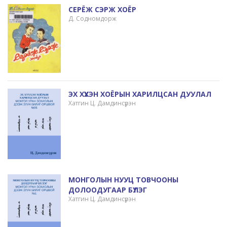
СЕРЁЖ СЭРЖ ХОЁР
Д. Содномдорж
ЭХ ХҮҮХЭН ХОЁРЫН ХАРИЛЦСАН ДУУЛАЛ
Хатгин Ц. Дамдинсүрэн
МОНГОЛЫН НУУЦ ТОВЧООНЫ
ДОЛООДУГААР БҮЛЭГ
Хатгин Ц. Дамдинсүрэн