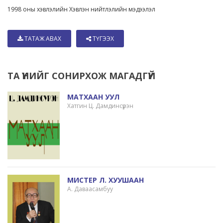
1998 оны хэвлэлийн Хэвлэн нийтлэлийн мэдээлэл
ТАТАЖ АВАХ
ТҮГЭЭХ
ТА ҮҮНИЙГ СОНИРХОЖ МАГАДГҮЙ
МАТХААН УУЛ
Хатгин Ц. Дамдинсүрэн
МИСТЕР Л. ХУУШААН
А. Даваасамбуу