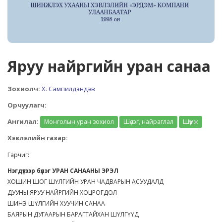
Яруу найргийн уран санаа
Зохиолч:
Х. Сампилдэндэв
Орчуулагч:
Ангилал:
Монголын уран зохиол
Шүлэг, найраглал
Шүүмж
Хэвлэлийн газар:
Гарчиг:
Нэгдүгээр бүлэг УРАН САНААНЫ ЭРЭЛ
ХОШИН ШОГ ШҮЛГИЙН УРАН ЧАДВАРЫН АСУУДАЛД
ДУУНЫ ЯРУУ НАЙРГИЙН ХОЦРОГДОЛ
ШИНЭ ШҮЛГИЙН ХУУЧИН САНАА
БАЯРЫН ДУГААРЫН БАРАГТАЙХАН ШҮЛГҮҮД