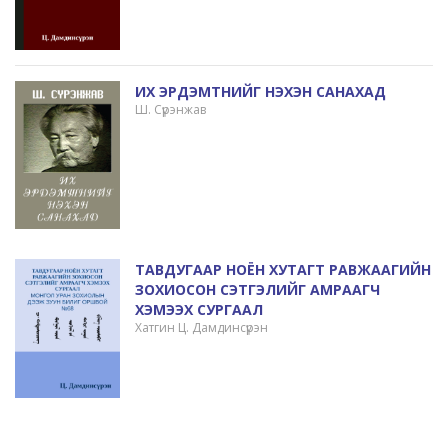
ИХ ЭРДЭМТНИЙГ НЭХЭН САНАХАД
Ш. Сүрэнжав
ТАВДУГААР НОЁН ХУТАГТ РАВЖААГИЙН
ЗОХИОСОН СЭТГЭЛИЙГ АМРААГЧ
ХЭМЭЭХ СУРГААЛ
Хатгин Ц. Дамдинсүрэн