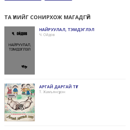
ТА ҮҮНИЙГ СОНИРХОЖ МАГАДГҮЙ
НАЙРУУЛАЛ, ТЭМДЭГЛЭЛ
Ч. Ойдов
АРГАЙ ДАРГАЙ ТҮГ
Т. Жамъянсүрэн