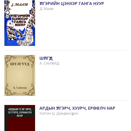
ҮЛГЭРИЙН ЦЭНХЭР ГАНГА НУУР
Д. Маам
ШҮЛГҮҮД
А. САНЖИД
АРДЫН ҮЛГЭРЧ, ХУУРЧ, ЕРӨӨЛЧ НАР
Хатгин Ц. Дамдинсүрэн