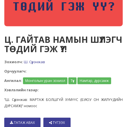
Ц. ГАЙТАВ НАМЫН ШҮЛЭГЧ
ТӨДИЙ ГЭЖ ҮҮ?!
Зохиолч:
Ш. Сүрэнжав
Орчуулагч:
Ангилал:
Монголын уран зохиол
Түүх
Намтар, дурсамж
Хэвлэлийн газар:
“Ш. Сүрэнжав: МАРТАЖ БОЛШГҮЙ ХҮМҮҮС (БУЮУ ОН ЖИЛҮҮДИЙН
ДУРСАМЖ)” номоос
ТАТАЖ АВАХ
ТҮГЭЭХ