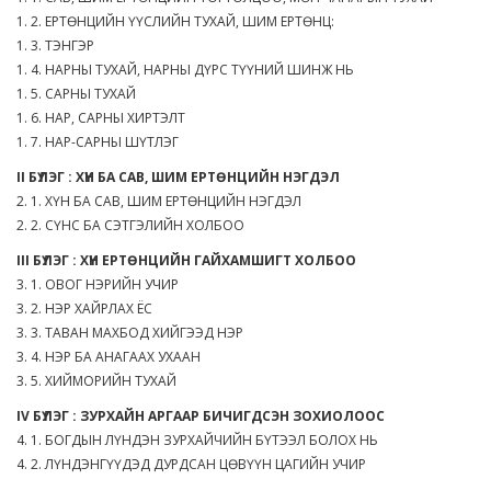
1. 2. ЕРТӨНЦИЙН ҮҮСЛИЙН ТУХАЙ, ШИМ ЕРТӨНЦ:
1. 3. ТЭНГЭР
1. 4. НАРНЫ ТУХАЙ, НАРНЫ ДҮРС ТҮҮНИЙ ШИНЖ НЬ
1. 5. САРНЫ ТУХАЙ
1. 6. НАР, САРНЫ ХИРТЭЛТ
1. 7. НАР-САРНЫ ШҮТЛЭГ
II БҮЛЭГ : ХҮН БА САВ, ШИМ ЕРТӨНЦИЙН НЭГДЭЛ
2. 1. ХҮН БА САВ, ШИМ ЕРТӨНЦИЙН НЭГДЭЛ
2. 2. СҮНС БА СЭТГЭЛИЙН ХОЛБОО
III БҮЛЭГ : ХҮН ЕРТӨНЦИЙН ГАЙХАМШИГТ ХОЛБОО
3. 1. ОВОГ НЭРИЙН УЧИР
3. 2. НЭР ХАЙРЛАХ ЁС
3. 3. ТАВАН МАХБОД ХИЙГЭЭД НЭР
3. 4. НЭР БА АНАГААХ УХААН
3. 5. ХИЙМОРИЙН ТУХАЙ
IV БҮЛЭГ : ЗУРХАЙН АРГААР БИЧИГДСЭН ЗОХИОЛООС
4. 1. БОГДЫН ЛҮНДЭН ЗУРХАЙЧИЙН БҮТЭЭЛ БОЛОХ НЬ
4. 2. ЛҮНДЭНГҮҮДЭД ДУРДСАН ЦӨВҮҮН ЦАГИЙН УЧИР