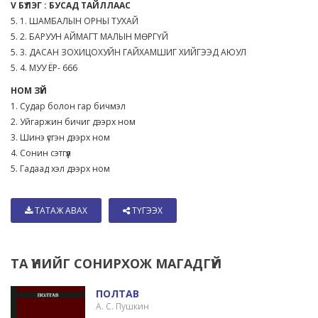
V БҮЛЭГ : БУСАД ТАЙЛЛААС
5. 1. ШАМБАЛЫН ОРНЫ ТУХАЙ
5. 2. БАРУУН АЙМАГТ МАЛЫН МӨРГҮЙ
5. 3. ДАСАН ЗОХИЦОХУЙН ГАЙХАМШИГ ХИЙГЭЭД АЮУЛ
5. 4. МУУ ЁР- 666
НОМ ЗҮЙ
1. Судар болон гар бичмэл
2. Уйгаржин бичиг дээрх ном
3. Шинэ үсгэн дээрх ном
4. Сонин сэтгүүл
5. Гадаад хэл дээрх ном
ТАТАЖ АВАХ
ТҮГЭЭХ
ТА ҮҮНИЙГ СОНИРХОЖ МАГАДГҮЙ
ПОЛТАВ
А. С. Пушкин