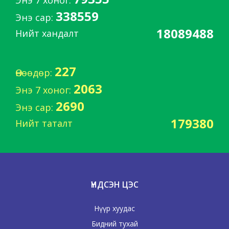
338559
Энэ сар:
18089488
Нийт хандалт
227
Өнөөдөр:
2063
Энэ 7 хоног:
2690
Энэ сар:
179380
Нийт таталт
ҮНДСЭН ЦЭС
Нүүр хуудас
Бидний тухай