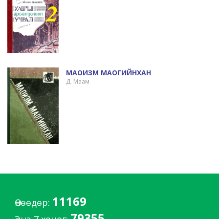
МАОИЗМ МАОГИЙНХАН
Д. Маам
11169
Өнөөдөр:
79355
Энэ 7 хоног: