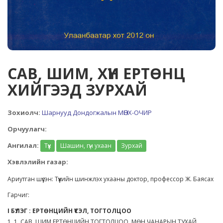
САВ, ШИМ, ХҮН ЕРТӨНЦ
ХИЙГЭЭД ЗУРХАЙ
Зохиолч:
Шарнууд Дондогжалын МӨНХ-ОЧИР
Орчуулагч:
Ангилал:
Түүх
Шашин, гүн ухаан
Зурхай
Хэвлэлийн газар:
Ариутган шүүсэн: Түүхийн шинжлэх ухааны доктор, профессор Ж. Баясах
Гарчиг:
I БҮЛЭГ : ЕРТӨНЦИЙН ҮҮСЭЛ, ТОГТОЛЦОО
1. 1. САВ, ШИМ ЕРТӨНЦИЙН ТОГТОЛЦОО, МӨН ЧАНАРЫН ТУХАЙ