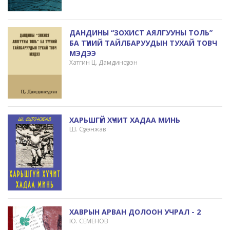
ДАНДИНЫ “ЗОХИСТ АЯЛГУУНЫ ТОЛЬ”
БА ТҮҮНИЙ ТАЙЛБАРУУДЫН ТУХАЙ ТОВЧ
МЭДЭЭ
Хатгин Ц. Дамдинсүрэн
ХАРЬШГҮЙ ХҮЧИТ ХАДАА МИНЬ
Ш. Сүрэнжав
ХАВРЫН АРВАН ДОЛООН УЧРАЛ - 2
Ю. СЕМЕНОВ