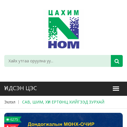
Эхлэл
САВ, ШИМ, ХҮН ЕРТӨНЦ ХИЙГЭЭД ЗУРХАЙ
6275