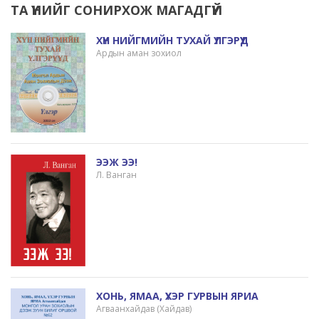
ТА ҮҮНИЙГ СОНИРХОЖ МАГАДГҮЙ
ХҮН НИЙГМИЙН ТУХАЙ ҮЛГЭРҮҮД
Ардын аман зохиол
ЭЭЖ ЭЭ!
Л. Ванган
ХОНЬ, ЯМАА, ҮХЭР ГУРВЫН ЯРИА
Агваанхайдав (Хайдав)