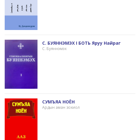
С. БУЯННЭМЭХ I БОТЬ Яруу Найраг
С. Буяннэмэх
СУМЪЯА НОЁН
Ардын аман зохиол