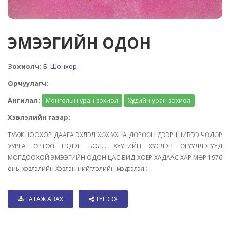
ЭМЭЭГИЙН ОДОН
Зохиолч:
Б. Шонхор
Орчуулагч:
Ангилал:
Монголын уран зохиол
Хүүхдийн уран зохиол
Хэвлэлийн газар:
ТУУЖ ЦООХОР ДААГА ЭХЛЭЛ ХӨХ УХНА ДӨРӨӨН ДЭЭР ШИВЭЭ ЧӨДӨР
УУРГА ӨРТӨӨ ГЭДЭГ БОЛ... ХҮҮГИЙН ХҮСЛЭН ӨГҮҮЛЛЭГҮҮД
МОГДООХОЙ ЭМЭЭГИЙН ОДОН ЦАС БИД ХОЁР ХАДААС ХАР МӨР 1976
оны хэвлэлийн Хэвлэн нийтлэлийн мэдээлэл :
ТАТАЖ АВАХ
ТҮГЭЭХ