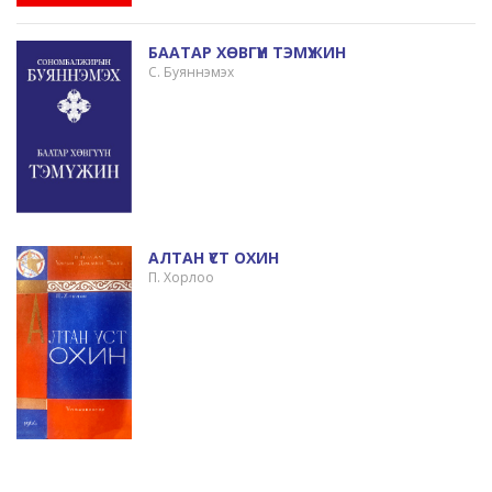
БААТАР ХӨВГҮҮН ТЭМҮЖИН
С. Буяннэмэх
АЛТАН ҮСТ ОХИН
П. Хорлоо