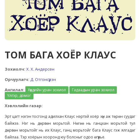
ТОМ БАГА ХОЁР КЛАУС
Зохиолч:
Х. Х. Андерсен
Орчуулагч:
Д. Отгонсүрэн
Ангилал:
Хүүхдийн уран зохиол
Гадаадын уран зохиол
Үлгэр, домог
Хэвлэлийн газар:
Эрт цагт нэгэн тосгонд адилхан Клаус нэртэй хоёр хүн аж төрөн суудаг
байжээ. Нэг нь дөрвөн морьтой. Нөгөө нь ганцхан морьтой тул
дөрвөн морьтойг нь их Клаус, ганц морьтойг бага Клаус гэж ялгадаг
байлаа. Тэр хоёрын хооронд юу болсныг одоо өгүүлье.