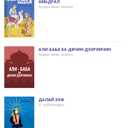
АМЬДРАЛ
Ардын аман зохиол
АЛИ-БАБА БА ДӨЧИН ДЭЭРЭМЧИН
Ардын аман зохиол
ДАЛАЙ ЭЭЖ
Л. Чойжилсүрэн