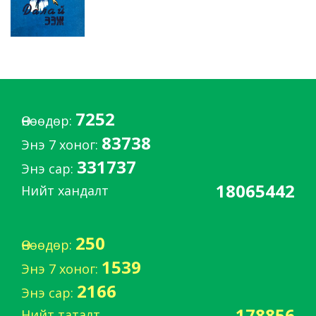
7252
Өнөөдөр:
83738
Энэ 7 хоног:
331737
Энэ сар:
18065442
Нийт хандалт
250
Өнөөдөр:
1539
Энэ 7 хоног:
2166
Энэ сар:
178856
Нийт таталт