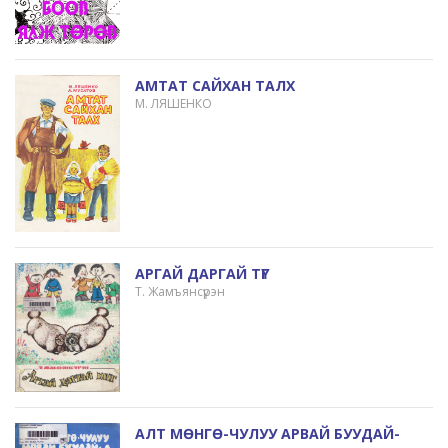
АМТАТ САЙХАН ТАЛХ
М. ЛЯШЕНКО
АРГАЙ ДАРГАЙ ТҮГ
Т. Жамъянсүрэн
АЛТ МӨНГӨ-ЧУЛУУ АРВАЙ БУУДАЙ-