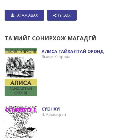
ТАТАЖ АВАХ
ТҮГЭЭХ
ТА ҮҮНИЙГ СОНИРХОЖ МАГАДГҮЙ
АЛИСА ГАЙХАЛТАЙ ОРОНД
Льюис Кэрролл
СҮҮЛЭНХҮҮ 1
Ч. Арьяасүрэн