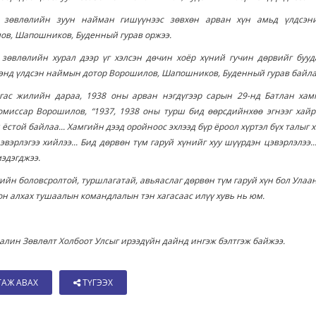
 зөвлөлийн зуун найман гишүүнээс зөвхөн арван хүн амьд үлдсэн
ов, Шапошников, Буденный гурав оржээ.
 зөвлөлийн хурал дээр үг хэлсэн дөчин хоёр хүний гучин
дөрвийг бууд
энд үлдсэн наймын дотор Ворошилов, Шапошников, Буденный гурав байла
агас жилийн дараа, 1938 оны арван нэгдүгээр сарын 29-нд Батлан хам
омиссар Ворошилов, “1937, 1938 оны турш бид өөрсдийнхөө эгнээг хайр
 ёстой байлаа... Хамгийн дээд оройноос эхлээд бүр ёроол хүртэл бүх талыг 
эвэрлэгээ хийлээ... Бид дөрвөн түм гаруй хүнийг хуу шүүрдэн цэвэрлэлээ...
эдэгджээ.
ийн боловсролтой, туршлагатай, авьяаслаг дөрвөн түм гаруй хүн бол Ула
он алхах тушаалын командлалын тэн хагасаас илүү хувь нь юм.
алин Зөвлөлт Холбоот Улсыг ирээдүйн дайнд ингэж бэлтгэж байжээ.
ТАЖ АВАХ
ТҮГЭЭХ