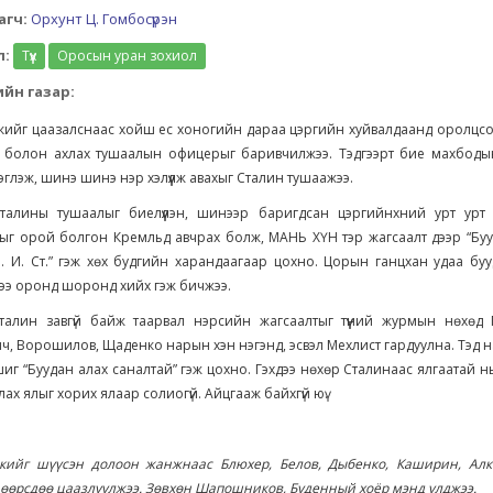
агч:
Орхунт Ц. Гомбосүрэн
л:
Түүх
Оросын уран зохиол
йн газар:
кийг цаазалснаас хойш ес хоногийн дараа цэргийн хуйвалдаанд оролцсо
 болон ахлах тушаалын офицерыг баривчилжээ. Тэдгээрт бие махбодын э
эглэж, шинэ шинэ нэр хэлүүлж авахыг Сталин тушаажээ.
талины тушаалыг биелүүлэн, шинээр баригдсан цэргийнхний урт урт
ыг орой болгон Кремльд авчрах болж, МАНЬ ХҮН тэр жагсаалт дээр “Буу
. И. Ст.” гэж хөх будгийн харандаагаар цохно. Цорын ганцхан удаа бу
ээ оронд шоронд хийх гэж бичжээ.
талин завгүй байж таарвал нэрсийн жагсаалтыг түүний журмын нөхөд 
ч, Ворошилов, Щаденко нарын хэн нэгэнд, эсвэл Мехлист гардуулна. Тэд 
иг “Буудан алах саналтай” гэж цохно. Гэхдээ нөхөр Сталинаас ялгаатай н
лах ялыг хорих ялаар солиогүй. Айцгааж байхгүй юү.
скийг шүүсэн долоон жанжнаас Блюхер, Белов, Дыбенко, Каширин, Алк
 өөрсдөө цаазлуулжээ. Зөвхөн Шапошников, Буденный хоёр мэнд үлджээ.