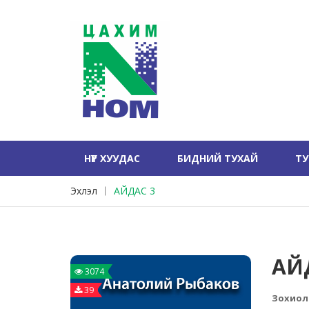
НҮҮР ХУУДАС
БИДНИЙ ТУХАЙ
Т
Эхлэл
АЙДАС 3
АЙ
3074
39
Зохиол