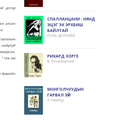
ий дотор
СПАЛЛАНЦАНИ : НЯНД
ан алсан
ЭЦЭГ ЭХ ЭРХБИШ
а.
БАЙЛТАЙ
ПОЛЬ ДЕ КРАЙФ
гаалахын
 найргүй
хамарсан,
РИХАРД ЗОРГЕ
 “ гэж ам
В. Понизовский
ан Армийн
МОНГОЛЧУУДЫН
ГАРВАЛ ЗҮЙ
Х. Нямбуу