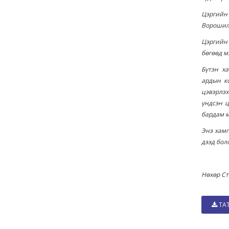
Цэргийн
Ворошил
Цэргийн
бөгөөд м
Бүтэн х
ардын к
цэвэрлэх
үндсэн ц
бардам м
Энэ хамг
дээд бол
Нөхөр Ст
ТА