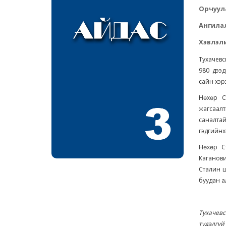
Орчуул
Ангила
Хэвлэли
Тухачевс
980 дээд
сайн хэр
Нөхөр С
жагсаалт
саналтай
гэдгийнх
Нөхөр С
Каганови
Сталин ш
буудан а
Тухачев
түдэлгүй