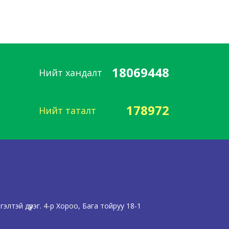
18069448
Нийт хандалт
178972
Нийт таталт
лтэй дүүрэг. 4-р Хороо, Бага тойруу 18-1