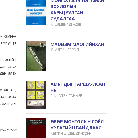
МОНГОЛ ЗАН ҮЙЛ, АМАН
ЗОХИОЛЫН
ХАРЬЦУУЛСАН
СУДАЛГАА
Х. Сампилдэндэв
н хэмээн
рүү шүүлт
МАОИЗМ МАОГИЙНХАН
Д. АЛТАНГЭРЭЛ
 нэрсийн
дан алах
удан алах
АМЬТДЫГ ГАРШУУЛСАН
Молотов,
НЬ
Г. К. ОТРЫГАНЬЕВ
нар нөхөр
ь хэний ч
ӨВӨР МОНГОЛЫН СОЁЛ
УРЛАГИЙН БАЙДЛААС
снис тав
Хатгин Ц. Дамдинсүрэн