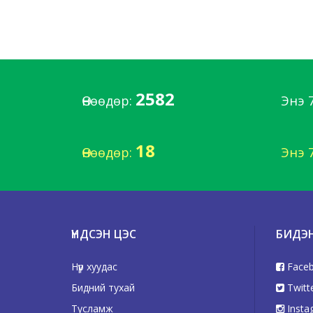
2582
Өнөөдөр:
Энэ 
18
Өнөөдөр:
Энэ 
ҮНДСЭН ЦЭС
БИДЭ
Нүүр хуудас
Face
Бидний тухай
Twitt
Тусламж
Insta