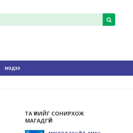
МЭДЭЭ
ТА ҮҮНИЙГ СОНИРХОЖ
МАГАДГҮЙ