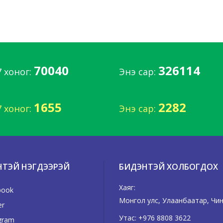
70040
326114
7 хоног:
Энэ сар:
1655
2282
7 хоног:
Энэ сар:
НТЭЙ НЭГДЭЭРЭЙ
БИДЭНТЭЙ ХОЛБОГДОХ
Хаяг:
book
Монгол улс, Улаанбаатар, Чингэ
er
Утас:
+976 8808 3622
gram