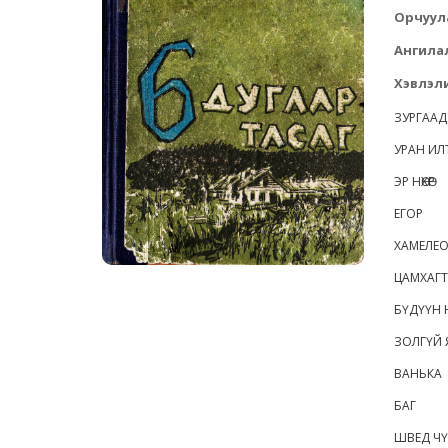
Орчуул
Ангила
Хэвлэли
ЗУРГААД
УРАН ИЛ
ЭР НӨХӨР
ЕГОР
ХАМЕЛЕ
ЦАМХАГ
БҮДҮҮН 
ЗОЛГҮЙ
ВАНЬКА
БАГ
ШВЕД Ч