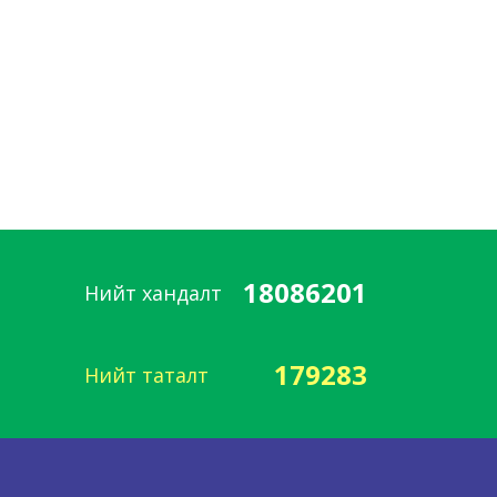
18086201
Нийт хандалт
179283
Нийт таталт