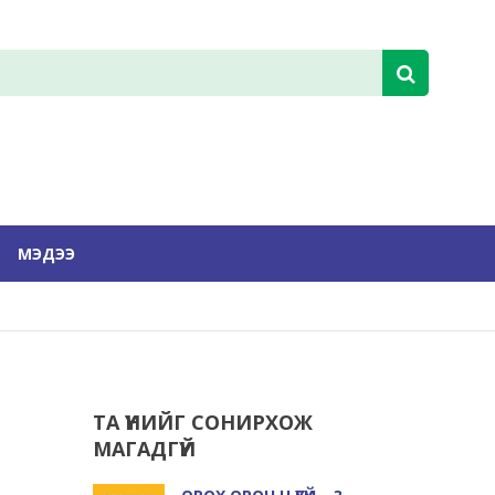
МЭДЭЭ
ТА ҮҮНИЙГ СОНИРХОЖ
МАГАДГҮЙ