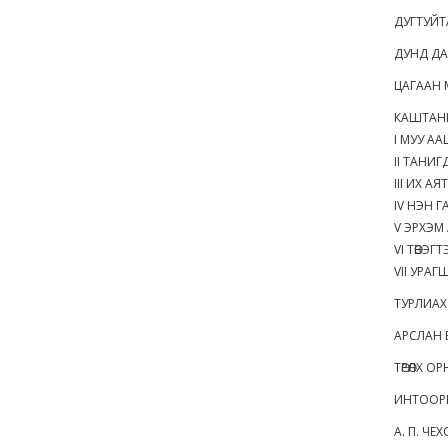
ДУГТУЙТ
ДУНД ДА
ЦАГААН 
КАШТАН
I МУУ А
II ТАНИ
III ИХ 
IV НЭН 
V ЭРХЭМ
VI ТӨВЭГТ
VII УРА
ТУРЛИАХ
АРСЛАН 
ТӨРӨЛХ 
ИНТООР
А. П. ЧЕ