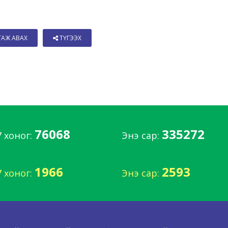
ТАЖ АВАХ
ТҮГЭЭХ
76068
335272
7 хоног:
Энэ сар:
1966
2593
7 хоног:
Энэ сар: