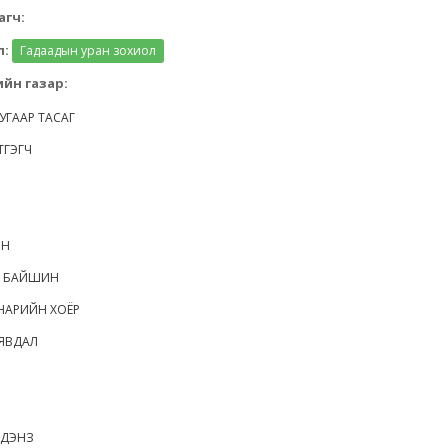
агч:
л:
Гадаадын уран зохиол
йн газар:
УГААР ТАСАГ
ТГЭГЧ
ОН
Т БАЙШИН
НАРИЙН ХОЁР
 ЯВДАЛ
ҮДЭНЗ