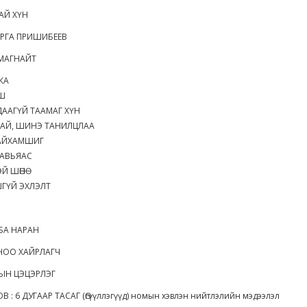
АЙ ХҮН
РГА ПРИШИБЕЕВ
МАГНАЙТ
КА
АШ
ГДААГҮЙ ТААМАГ ХҮН
АЯТАЙ, ШИНЭ ТАНИЛЦЛАА
ГАЙХАМШИГ
 АВЬЯАС
ЭЙ ШӨНӨ
ГШГҮЙ ЭХЛЭЛТ
БА НАРАН
ОРНОО ХАЙРЛАГЧ
ЫН ЦЭЦЭРЛЭГ
ХОВ : 6 ДУГААР ТАСАГ (Өгүүллэгүүд) номын хэвлэн нийтлэлийн мэдээлэл