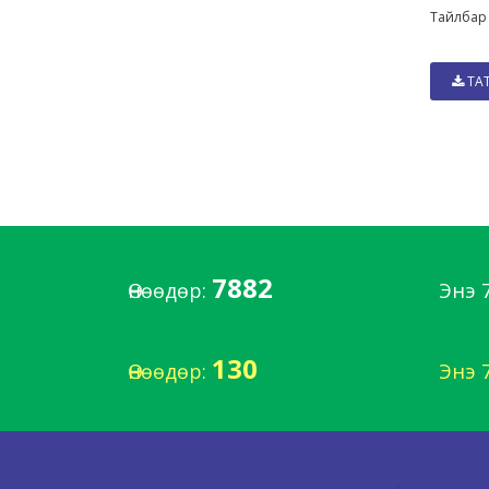
Тайлбар
ТА
7882
Өнөөдөр:
Энэ 
130
Өнөөдөр:
Энэ 