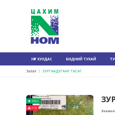
НҮҮР ХУУДАС
БИДНИЙ ТУХАЙ
Т
Эхлэл
ЗУРГААДУГААР ТАСАГ
ЗУ
3952
118
Зохиол