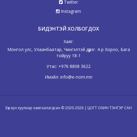
Twitter
Instagram
БИДЭНТЭЙ ХОЛБОГДОХ
Хаяг:
Монгол улс, Улаанбаатар, Чингэлтэй дүүрэг. 4-р Хороо, Бага
тойруу 18-1
Утас:
+976 8808 3622
Имэйл:
info@e-nom.mn
Бүх эрх хуулиар хамгаалагдсан © 2020-2026 | ЦОГТ ОХИН ТЭНГЭР САН