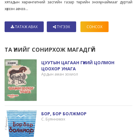
хятадын хөрөнгөтний засгийн газар төрийн энэхүү наймааг дуртай
хүлээн авчээ...
ТАТАЖ АВАХ
ТҮГЭЭХ
СОНСОХ
ТА ҮҮНИЙГ СОНИРХОЖ МАГАДГҮЙ
ЦУУТЫН ЦАГААН ГҮҮНИЙ ЦОЛМОН
ЦООХОР УНАГА
Ардын аман зохиол
БОР, БОР БОЛЖМОР
С. Буяннэмэх