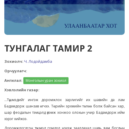
ТУНГАЛАГ ТАМИР 2
Зохиолч:
Ч. Лодойдамба
Орчуулагч:
Ангилал:
Монголын уран зохиол
Хэвлэлийн газар:
...Түшмэдийг ингэж доромжлох зарлигийг их шавийн да лам
Бадамдорж шанзав өгчээ. Төрийн эрхмийн төлөө болж байсан хар,
шар феодалын тэмцэлд үлэмж хонжоо олохын учир Бадамдорж ийм
хэрэг хийжээ.
Доромжлогдсон түшмэд гомдол нэхэж заалдахад шавь яам богдын