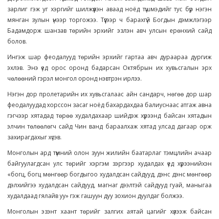
зарлиг гэж уг хэргийг шилжүүлэн аваад ноёд түшмэдийг тус бүр нэгэн
мянган зулын үнээр торгожээ. Түүгээр ч барахгүй Богдын дэмжлэгээр
Бадамдорж шанзав төрийн эрхийг эзлэн авч улсын ерөнхий сайд
болов.
Ингэж шар феодалууд төрийн эрхийг гартаа авч дураараа дургиж
эхлэв. Энэ үед орос оронд бадарсан Октябрын их хувьсгалын эрх
чөлөөний гэрэл монгол оронд нэвтрэн ирлээ.
Нэгэн дор пролетарийн их хувьсгалаас айн сандарч, нөгөө дор шар
феодалуудад хорссон засаг ноёд бахардахдаа балиуснаас атгаж авна
гэгчээр хятадад төрөө худалдахаар шийдэж хүрээнд байсан хятадын
элчин төлөөлөгч сайд Чин ванд бараалхаж хятад улсад дагаар орж
захирагдахыг хүсэв.
Монголын ард түмний олон зуун жилийн баатарлаг тэмцлийн ачаар
байгуулагдсан улс төрийг хэргэм зэргээр худалдах үед хүрээнийхэн
«богц, богц мөнгөөр богдыгоо худалдсан сайдууд, дэнс дэнс мөнгөөр
дэлхийгээ худалдсан сайдууд, магнаг дээлтэй сайдууд гуай, маныгаа
худалдаад гялайв уу» гэж гашуун дуу зохион дуулдаг болжээ.
Монголын эзэнт хаант төрийг залгих аятай цагийг хүлээж байсан