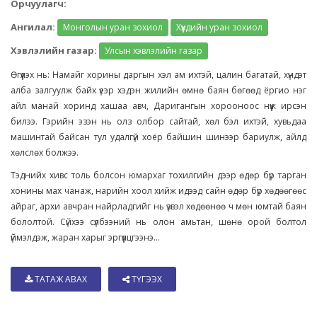
Орчуулагч:
Ангилал:
Монголын уран зохиол
Хүүхдийн уран зохиол
Хэвлэлийн газар:
Улсын хэвлэлийн газар
Өгүүлэх нь: Намайг хорины даргын хэл ам ихтэй, цалин багатай, хүндэт
алба залгуулж байх үеэр хэдэн жилийн өмнө баян бөгөөд ёргио нэг
айл манай хоринд хашаа авч, Даригангын хорооноос нүүж ирсэн
билээ. Гэрийн эзэн нь олз олбор сайтай, хөл бэл ихтэй, хувьдаа
машинтай байсан тул удалгүй хоёр байшин шинээр бариулж, айлд
хөлслөх болжээ.
Тэднийх хивс толь болсон юмархаг тохилгийн дээр өдөр бүр тарган
хонины мах чанаж, нарийн хоол хийж идээд сайн өдөр бүр хөдөөгөөс
айраг, архи авчран найрладгийг нь үзвэл хөдөөнөө ч мөн юмтай баян
бололтой. Сүйхээ сүлбээний нь олон амьтан, шөнө орой болтол
үймэлдэж, жаран харыг эргүүлцгээнэ...
ТАТАЖ АВАХ
ТҮГЭЭХ