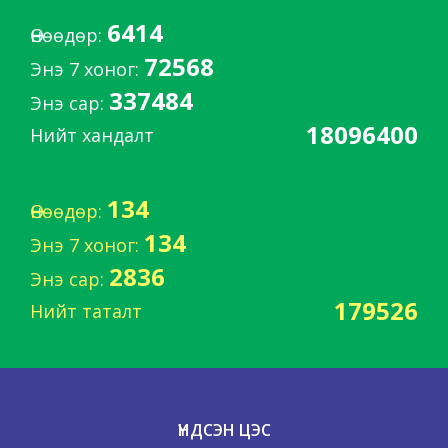
6414
Өнөөдөр:
72568
Энэ 7 хоног:
337484
Энэ сар:
18096400
Нийт хандалт
134
Өнөөдөр:
134
Энэ 7 хоног:
2836
Энэ сар:
179526
Нийт таталт
ҮНДСЭН ЦЭС