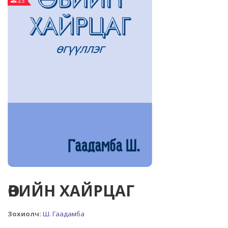
23
ӨВИЙН ХАЙРЦАГ
Зохиолч:
Ш. Гаадамба