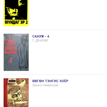
САНХҮҮЧ - 4
Т. ДРАЙЗЕР
ӨВГӨН ТЭНГИС ХОЁР
Эрнест Хемингуэй