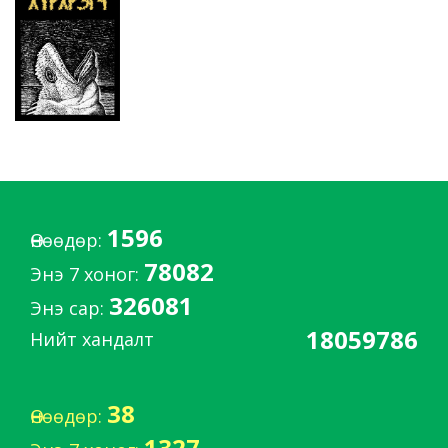
1596
Өнөөдөр:
78082
Энэ 7 хоног:
326081
Энэ сар:
18059786
Нийт хандалт
38
Өнөөдөр:
1327