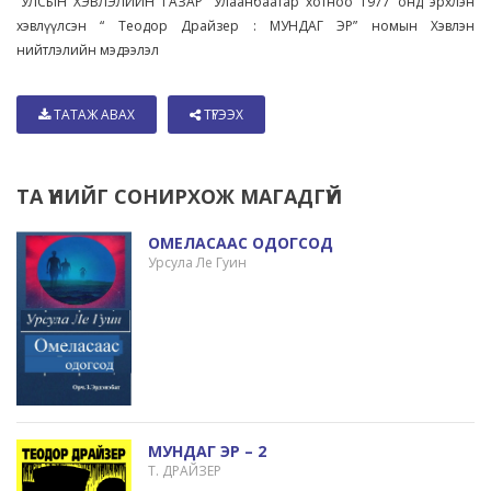
“УЛСЫН ХЭВЛЭЛИЙН ГАЗАР” Улаанбаатар хотноо 1977 онд эрхлэн
хэвлүүлсэн “ Теодор Драйзер : МУНДАГ ЭР” номын Хэвлэн
нийтлэлийн мэдээлэл
ТАТАЖ АВАХ
ТҮГЭЭХ
ТА ҮҮНИЙГ СОНИРХОЖ МАГАДГҮЙ
ОМЕЛАСААС ОДОГСОД
Урсула Ле Гуин
МУНДАГ ЭР – 2
Т. ДРАЙЗЕР