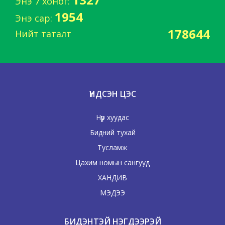
Энэ 7 хоног:
1954
Энэ сар:
178644
Нийт таталт
ҮНДСЭН ЦЭС
Нүүр хуудас
Бидний тухай
Тусламж
Цахим номын сангууд
ХАНДИВ
МЭДЭЭ
БИДЭНТЭЙ НЭГДЭЭРЭЙ