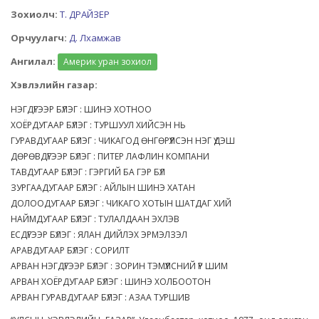
Зохиолч:
Т. ДРАЙЗЕР
Орчуулагч:
Д. Лхамжав
Ангилал:
Америк уран зохиол
Хэвлэлийн газар:
НЭГДҮГЭЭР БҮЛЭГ : ШИНЭ ХОТНОО
ХОЁРДУГААР БҮЛЭГ : ТУРШУУЛ ХИЙСЭН НЬ
ГУРАВДУГААР БҮЛЭГ : ЧИКАГОД ӨНГӨРҮҮЛСЭН НЭГ ҮДЭШ
ДӨРӨВДҮГЭЭР БҮЛЭГ : ПИТЕР ЛАФЛИН КОМПАНИ
ТАВДУГААР БҮЛЭГ : ГЭРГИЙ БА ГЭР БҮЛ
ЗУРГААДУГААР БҮЛЭГ : АЙЛЫН ШИНЭ ХАТАН
ДОЛООДУГААР БҮЛЭГ : ЧИКАГО ХОТЫН ШАТДАГ ХИЙ
НАЙМДУГААР БҮЛЭГ : ТУЛАЛДААН ЭХЛЭВ
ЕСДҮГЭЭР БҮЛЭГ : ЯЛАН ДИЙЛЭХ ЭРМЭЛЗЭЛ
АРАВДУГААР БҮЛЭГ : СОРИЛТ
АРВАН НЭГДҮГЭЭР БҮЛЭГ : ЗОРИН ТЭМҮҮЛСНИЙ ҮР ШИМ
АРВАН ХОЁРДУГААР БҮЛЭГ : ШИНЭ ХОЛБООТОН
АРВАН ГУРАВДУГААР БҮЛЭГ : АЗАА ТУРШИВ