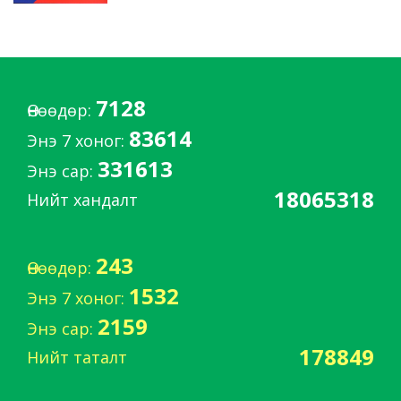
7128
Өнөөдөр:
83614
Энэ 7 хоног:
331613
Энэ сар:
18065318
Нийт хандалт
243
Өнөөдөр:
1532
Энэ 7 хоног:
2159
Энэ сар:
178849
Нийт таталт