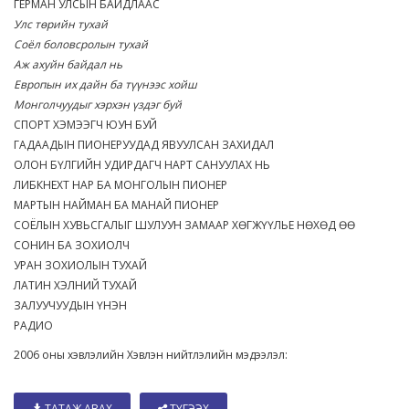
ГЕРМАН УЛСЫН БАЙДЛААС
Улс төрийн тухай
Соёл боловсролын тухай
Аж ахуйн байдал нь
Европын их дайн ба түүнээс хойш
Монголчуудыг хэрхэн үздэг буй
СПОРТ ХЭМЭЭГЧ ЮУН БУЙ
ГАДААДЫН ПИОНЕРУУДАД ЯВУУЛСАН ЗАХИДАЛ
ОЛОН БҮЛГИЙН УДИРДАГЧ НАРТ САНУУЛАХ НЬ
ЛИБКНЕХТ НАР БА МОНГОЛЫН ПИОНЕР
МАРТЫН НАЙМАН БА МАНАЙ ПИОНЕР
СОЁЛЫН ХУВЬСГАЛЫГ ШУЛУУН ЗАМААР ХӨГЖҮҮЛЬЕ НӨХӨД ӨӨ
СОНИН БА ЗОХИОЛЧ
УРАН ЗОХИОЛЫН ТУХАЙ
ЛАТИН ХЭЛНИЙ ТУХАЙ
ЗАЛУУЧУУДЫН ҮНЭН
РАДИО
2006 оны хэвлэлийн Хэвлэн нийтлэлийн мэдээлэл:
ТАТАЖ АВАХ
ТҮГЭЭХ