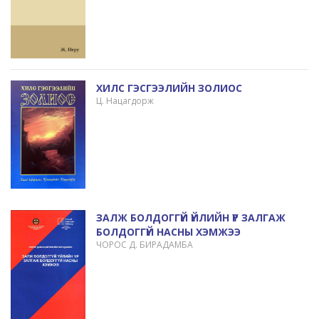
ХИЛС ГЭСГЭЭЛИЙН ЗОЛИОС
Ц. Нацагдорж
ЗАЛЖ БОЛДОГГҮЙ ҮЙЛИЙН ҮР ЗАЛГАЖ
БОЛДОГГҮЙ НАСНЫ ХЭМЖЭЭ
ЧОРОС Д. БИРАДАМБА