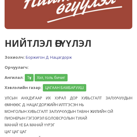
НИЙТЛЭЛ ӨГҮҮЛЭЛ
Зохиолч:
Боржигон Д. Нацагдорж
Орчуулагч:
Ангилал:
Түүх
Хэл, толь бичиг
Хэвлэлийн газар:
ЦАГААН БАМБАРУУШ
УЛСЫН АНХДУГААР ИХ ХУРАЛ ДОР ХУВЬСГАЛТ ЗАЛУУЧУУДЫН
ӨМНӨӨС Д. НАЦАГДОРЖИЙН ИЛТГЭСЭН НЬ
МОНГОЛЫН ХУВЬСГАЛТ ЗАЛУУЧУУДЫН ТАВАН ЖИЛИЙН ОЙ
ПИОНЕРЫН ГЭГЭЭРЭЛ БОЛОВСРОЛЫН ТУХАЙ
МАНАЙ ҮЕ БА МАНАЙ ҮҮРЭГ
ЦАГ ЦАГ ЦАГ