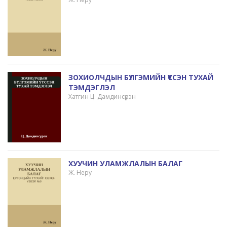
ЗОХИОЛЧДЫН БҮЛГЭМИЙН ҮҮССЭН ТУХАЙ
ТЭМДЭГЛЭЛ
Хатгин Ц. Дамдинсүрэн
ХУУЧИН УЛАМЖЛАЛЫН БАЛАГ
Ж. Неру