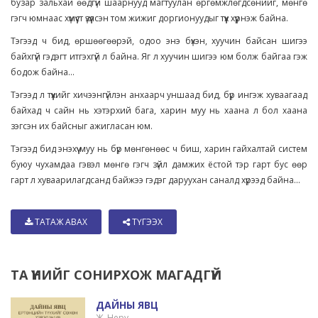
бузар зальхай өөдгүй шаарнууд магтуулан өргөмжлөгдсөнийг, мөнгө
гэгч юмнаас хүмүүст үзүүлсэн том жижиг доргионуудыг түүх хүүрнэж байна.
Тэгээд ч бид, өршөөгөөрэй, одоо энэ бүхэн, хуучин байсан шигээ
байхгүй гэдэгт итгэхгүй л байна. Яг л хуучин шигээ юм болж байгаа гэж
бодож байна...
Тэгээд л түүхийг хичээнгүйлэн анхаарч уншаад бид, бүр ингэж хуваагаад
байхад ч сайн нь хэтэрхий бага, харин муу нь хаана л бол хаана
зэгсэн их байсныг ажигласан юм.
Тэгээд бид энэхүү муу нь бүр мөнгөнөөс ч биш, харин гайхалтай систем
буюу чухамдаа гэвэл мөнгө гэгч зүйл дамжих ёстой тэр гарт бус өөр
гарт л хуваарилагдсанд байжээ гэдэг даруухан саналд хүрээд байна...
ТАТАЖ АВАХ
ТҮГЭЭХ
ТА ҮҮНИЙГ СОНИРХОЖ МАГАДГҮЙ
ДАЙНЫ ЯВЦ
Ж. Неру