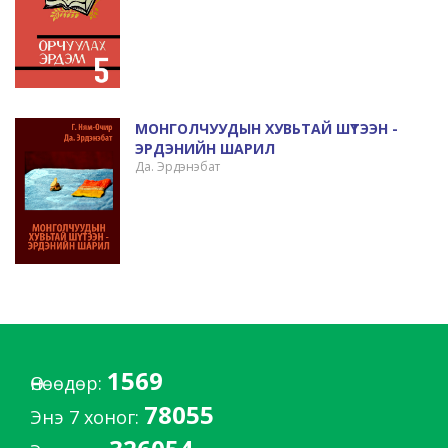
МОНГОЛЧУУДЫН ХУВЬТАЙ ШҮТЭЭН -
ЭРДЭНИЙН ШАРИЛ
Да. Эрдэнэбат
1569
Өнөөдөр:
78055
Энэ 7 хоног: