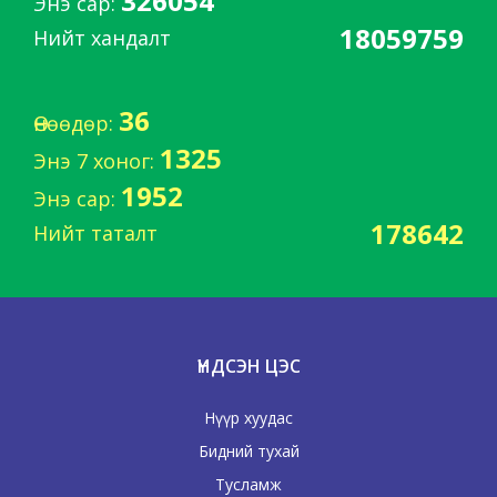
326054
Энэ сар:
18059759
Нийт хандалт
36
Өнөөдөр:
1325
Энэ 7 хоног:
1952
Энэ сар:
178642
Нийт таталт
ҮНДСЭН ЦЭС
Нүүр хуудас
Бидний тухай
Тусламж