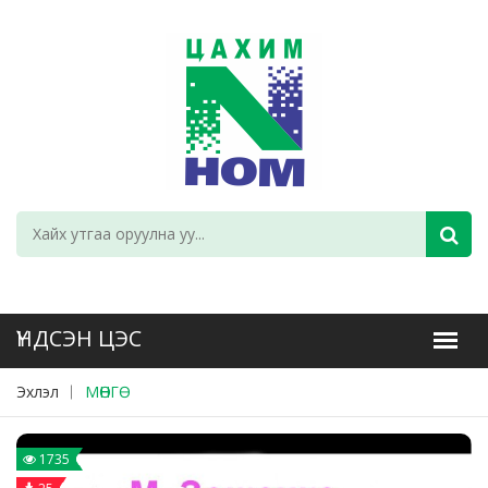
Эхлэл
МӨНГӨ
1735