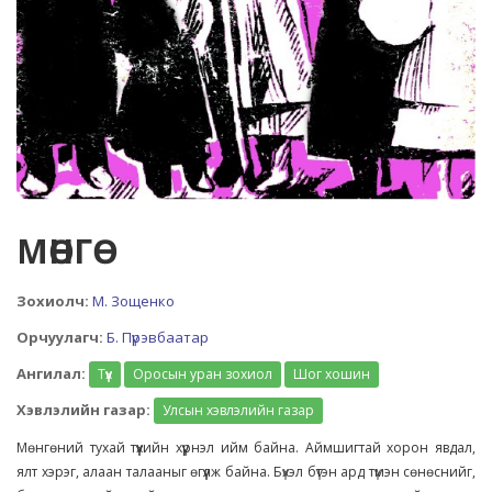
МӨНГӨ
Зохиолч:
М. Зощенко
Орчуулагч:
Б. Пүрэвбаатар
Ангилал:
Түүх
Оросын уран зохиол
Шог хошин
Хэвлэлийн газар:
Улсын хэвлэлийн газар
Мөнгөний тухай түүхийн хүүрнэл ийм байна. Аймшигтай хорон явдал,
ялт хэрэг, алаан талааныг өгүүлж байна. Бүхэл бүтэн ард түмэн сөнөснийг,