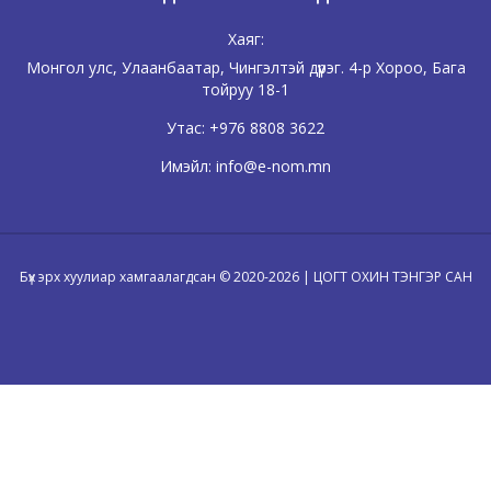
Хаяг:
Монгол улс, Улаанбаатар, Чингэлтэй дүүрэг. 4-р Хороо, Бага
тойруу 18-1
Утас:
+976 8808 3622
Имэйл:
info@e-nom.mn
Бүх эрх хуулиар хамгаалагдсан © 2020-2026 | ЦОГТ ОХИН ТЭНГЭР САН