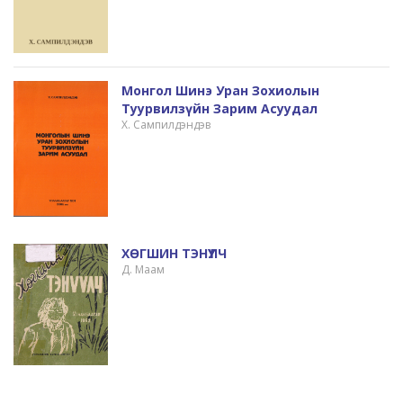
Монгол Шинэ Уран Зохиолын
Туурвилзүйн Зарим Асуудал
Х. Сампилдэндэв
ХӨГШИН ТЭНҮҮЛЧ
Д. Маам