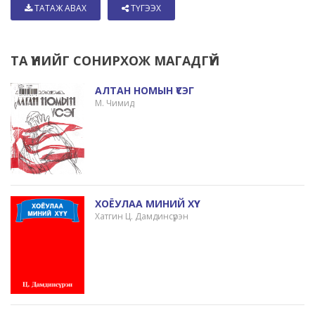
ТАТАЖ АВАХ
ТҮГЭЭХ
ТА ҮҮНИЙГ СОНИРХОЖ МАГАДГҮЙ
АЛТАН НОМЫН ҮСЭГ
М. Чимид
ХОЁУЛАА МИНИЙ ХҮҮ
Хатгин Ц. Дамдинсүрэн