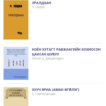
УРАЛДААН
Ч. Ойдов
НОЁН ХУТАГТ РАВЖААГИЙН ЗОХИОСОН
ЦААСАН ШУВУУ
Хатгин Ц. Дамдинсүрэн
ХУУЧ ЯРИА (АМАН ӨГҮҮЛЛЭГ)
Х. Сампилдэндэв