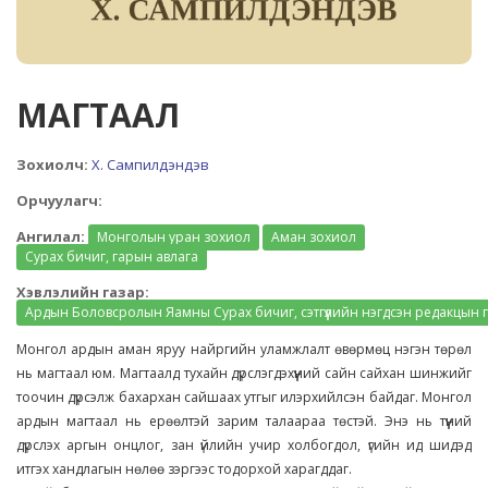
МАГТААЛ
Зохиолч:
Х. Сампилдэндэв
Орчуулагч:
Ангилал:
Монголын уран зохиол
Аман зохиол
Сурах бичиг, гарын авлага
Хэвлэлийн газар:
Ардын Боловсролын Яамны Сурах бичиг, сэтгүүлийн нэгдсэн редакцын 
Монгол ардын аман яруу найргийн уламжлалт өвөрмөц нэгэн төрөл
нь магтаал юм. Магтаалд тухайн дүрслэгдэхүүний сайн сайхан шинжийг
тоочин дүрсэлж бахархан сайшаах утгыг илэрхийлсэн байдаг. Монгол
ардын магтаал нь ерөөлтэй зарим талаараа төстэй. Энэ нь түүний
дүрслэх аргын онцлог, зан үйлийн учир холбогдол, үгийн ид шидэд
итгэх хандлагын нөлөө зэргээс тодорхой харагддаг.