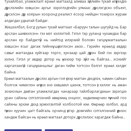
Тухайлбал, уламжлалт ерөөл магтаалд аливаа зүйлийн тухай өгүүлэхдээ
дүрслэлийн хэвшсэн аргыг хэрэглэдгийн улмаас дүрслэгдсэн объект,
дүрсэлсэн дүр хоёрын хооронд реалист ёсоор нийцэн тохирох журам
алдагдах удаатай байдаг.
Жишээлбэл, Богд уулын тухай магтаал «Баруун талын шугуйд нь Бар
арслан шивээлсэн» гэх мэт хэллэгтэй. Гэтэл тэр ууланд чухамдаа бар
арслан ер байдаггүй нь нийтэд илэрхий боловч гагцхүү магтаалын
хэвшсэн ёсыг дагаж тийнхүү шүлэглэсэн ажээ... Гэрийн ерөөлд авдар
савыг магтахдаа хуйгаар торго, хунзаар цай дүүрэн бий гэх зэргээр
хэлнэ. Гэтэл уг авдар дотор нь үнэхээр тэр зүйл нь байгаа... эсэхийг
харгалзахгүй гагцхүү заншлыг даган тийм тогтсон бэлгэт ерөөл хэлдэг
байна.
Ерөөл магтаалын дүрслэх аргын гоё үгээр магтан дээдлэх, чамин сайхан
болгож чимэглэн өгүүлэх энэ хэвшмэл шинж, тогтсон үг хэллэг нь аман
зохиолын давтан уламжлагдах чанараар тайлбарлагдахын зэрэгцээ
уран сайхны сэтгэлгээний өвөрмөц онцлог, хөдөлмөрчин түмний гоо
сайхны эрхэм дээд эрмэлзэлтэй холбоотой юм. Өөрөөр хэлбэл, ард
түмэн хуучин цагт байгаль орчинд үлгэр домгийн сэтгэлгээний үүднээс
хандаж байсан нь ерөөл магтаал доторх дүрслэлээс харагдаж байна...