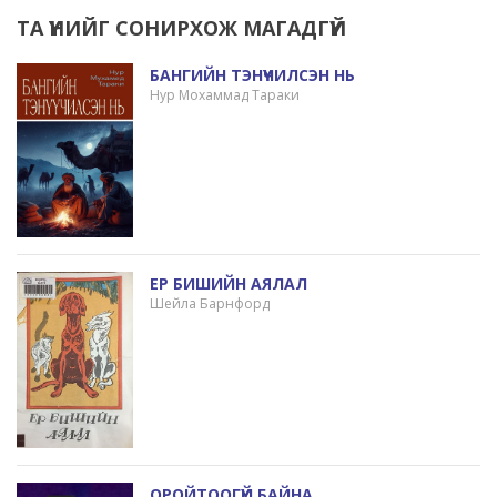
ТА ҮҮНИЙГ СОНИРХОЖ МАГАДГҮЙ
БАНГИЙН ТЭНҮҮЧИЛСЭН НЬ
Нур Мохаммад Тараки
ЕР БИШИЙН АЯЛАЛ
Шейла Барнфорд
ОРОЙТООГҮЙ БАЙНА