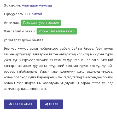
Зохиолч:
Алауддин Ал-Азад
Орчуулагч:
Н. Намхай
Ангилал:
Гадаадын уран зохиол
Хэвлэлийн газар:
Улсын хэвлэлийн газар
Үүр хаяарах дөхөж байлаа.
Энэ үес хүмүүс амтат нойрондоо умбаж байдаг билээ. Гэвч төмөр
замын өртөөгөөр таваарын вагон өнгөрөхөд хориод минутын турш
үхсэн хүн ч сэрэхээр харжигнах хяхтнах дуун гарна. Тэр вагон чихний
хэнгэрэг хагарам дуугарна. Нүүрсний хаягдал түүдэг хөвгүүд үүнийг
өөрөөр тайлбарлана. Уурын тэрэг шөнөжин хүнд тэвшнүүд чирээд,
өглөө болоход хүчээ бараад юм идэх гэдэг, тэгээд л өлссөндөө орилж
өртөөн дээр цадтал нь хооллуулж ундлуулсны дараа сэтгэл ханаад
аахилсаар цааш явдаг гэнэ...
ТАТАЖ АВАХ
ТҮГЭЭХ