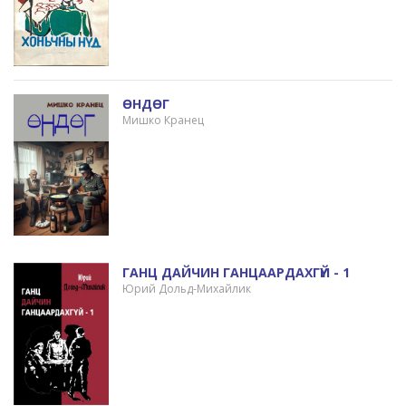
ӨНДӨГ
Мишко Кранец
ГАНЦ ДАЙЧИН ГАНЦААРДАХГҮЙ - 1
Юрий Дольд-Михайлик