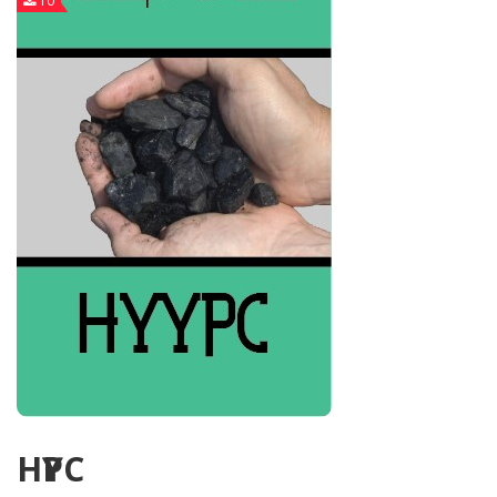
10
НҮҮРС