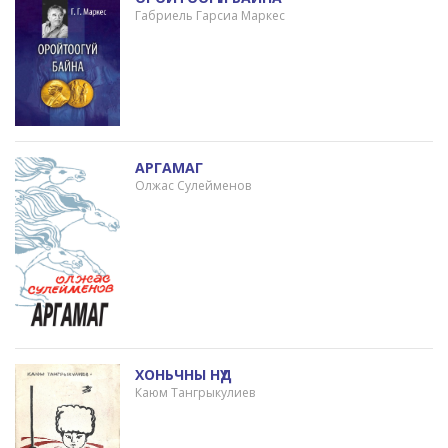
Габриель Гарсиа Маркес
АРГАМАГ
Олжас Сулейменов
ХОНЬЧНЫ НҮД
Каюм Тангрыкулиев