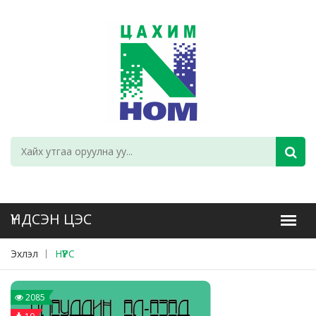
Эхлэл
НҮҮРС
2085