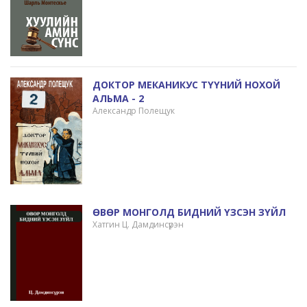
ДОКТОР МЕКАНИКУС ТҮҮНИЙ НОХОЙ
АЛЬМА - 2
Александр Полещук
ӨВӨР МОНГОЛД БИДНИЙ ҮЗСЭН ЗҮЙЛ
Хатгин Ц. Дамдинсүрэн