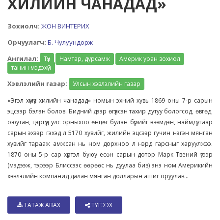
ХИЛИЙН ЧАНАДАД»
Зохиолч:
ЖОН ВИНТЕРИХ
Орчуулагч:
Б. Чулуундорж
Ангилал:
Түүх
Намтар, дурсамж
Америк уран зохиол
танин мэдэхүй
Хэвлэлийн газар:
Улсын хэвлэлийн газар
«Эгэл хүмүүс хилийн чанадад» номын эхний хувь 1869 оны 7-р сарын
эцсээр бэлэн болов. Бидний дээр өгүүлсэн тахир дутуу бологсод, өвгөд,
оюутан, цэргүүд улс орныхоо өнцөг булан бүрийг эзэмдэн, наймдугаар
сарын эхээр гэхэд л 5170 хувийг, жилийн эцсээр гучин нэгэн мянган
хувийг тарааж амжсан нь ном дорхноо л нэрд гарсныг харуулжээ.
1870 оны 5-р сар хүртэл буюу есөн сарын дотор Марк Твений үгээр
(мэдээж, тэрээр Блиссээс өөрөөс нь дуулаа биз) энэ ном Америкийн
хэвлэлийн компанид далан мянган долларын ашиг оруулав...
ТАТАЖ АВАХ
ТҮГЭЭХ