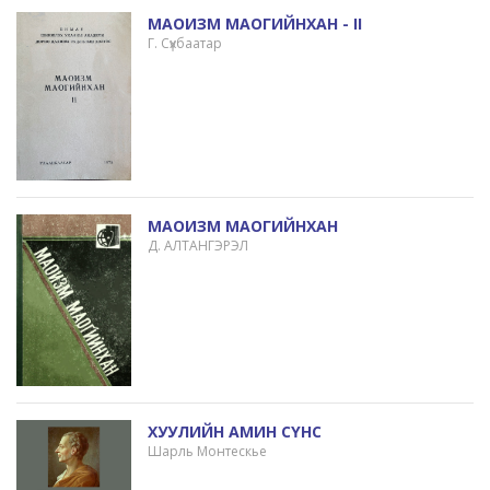
МАОИЗМ МАОГИЙНХАН - II
Г. Сүхбаатар
МАОИЗМ МАОГИЙНХАН
Д. АЛТАНГЭРЭЛ
ХУУЛИЙН АМИН СҮНС
Шарль Монтескье