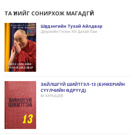
ТА ҮҮНИЙГ СОНИРХОЖ МАГАДГҮЙ
Шүгдэнгийн Тухай Айлдвар
Дээрхийн Гэгээн XIV Далай Лам
ЗАЙЛШГҮЙ ШИЙТГЭЛ-13 (БУНКЕРИЙН
СҮҮЛЧИЙН ӨДРҮҮД)
М. КАРЫШЕВ