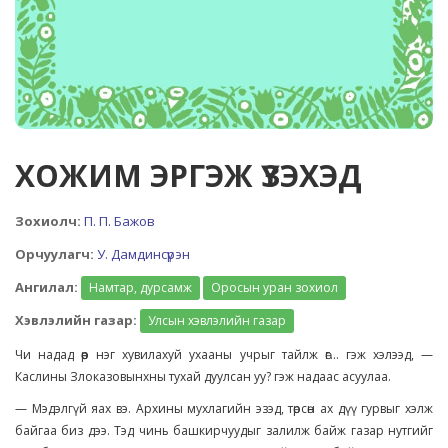
ХОЖИМ ЭРГЭЖ ҮЗЭХЭД
Зохиолч:
П. П. Бажов
Орчуулагч:
У. Дамдинсүрэн
Ангилал:
Намтар, дурсамж
Оросын уран зохиол
Хэвлэлийн газар:
Улсын хэвлэлийн газар
Чи надад өөр нэг хувилахуй ухааны учрыг тайлж өг... гэж хэлээд, —
Каслины Злоказовынхны тухай дуулсан уу? гэж надаас асуулаа.
— Мэдэлгүй яах вэ. Архины мухлагийн эзэд, төрсөн ах дүү гурвыг хэлж
байгаа биз дээ. Тэд чинь башкирчуудыг залилж байж газар нутгийг