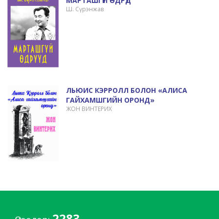
МАРТАШГҮЙ ӨДРҮҮД
Ш. Сүрэнжав
ЛЬЮИС КЭРРОЛЛ БОЛОН «АЛИСА
ГАЙХАМШГИЙН ОРОНД»
ЖОН ВИНТЕРИХ
2283