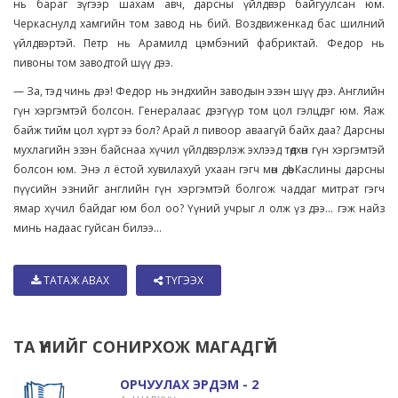
нь бараг зүгээр шахам авч, дарсны үйлдвэр байгуулсан юм.
Черкаснулд хамгийн том завод нь бий. Воздвиженкад бас шилний
үйлдвэртэй. Петр нь Арамилд цэмбэний фабриктай. Федор нь
пивоны том заводтой шүү дээ.
— За, тэд чинь дээ! Федор нь эндхийн заводын эзэн шүү дээ. Английн
гүн хэргэмтэй болсон. Генералаас дээгүүр том цол гэлцдэг юм. Яаж
байж тийм цол хүрт ээ бол? Арай л пивоор аваагүй байх даа? Дарсны
мухлагийн эзэн байснаа хүчил үйлдвэрлэж эхлээд төдхөн гүн хэргэмтэй
болсон юм. Энэ л ёстой хувилахуй ухаан гэгч мөн дөө! Каслины дарсны
пүүсийн эзнийг английн гүн хэргэмтэй болгож чаддаг митрат гэгч
ямар хүчил байдаг юм бол оо? Үүний учрыг л олж үз дээ... гэж найз
минь надаас гуйсан билээ...
ТАТАЖ АВАХ
ТҮГЭЭХ
ТА ҮҮНИЙГ СОНИРХОЖ МАГАДГҮЙ
ОРЧУУЛАХ ЭРДЭМ - 2