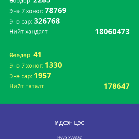
Өнөөдөр:
78769
Энэ 7 хоног:
326768
Энэ сар:
18060473
Нийт хандалт
41
Өнөөдөр:
1330
Энэ 7 хоног:
1957
Энэ сар:
178647
Нийт таталт
ҮНДСЭН ЦЭС
Нүүр хуудас