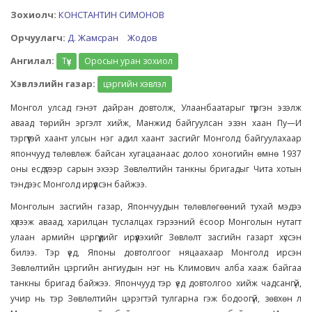
Зохиолч:
КОНСТАНТИН СИМОНОВ
Орчуулагч:
Д. Жамсран
Жодов
Ангилал:
Түүх
Оросын уран зохиол
Хэвлэлийн газар:
цэргийн хэвлэл
Монгол улсад гэнэт дайран довтолж, Улаанбаатарыг түргэн эзэлж
аваад төрийн эргэлт хийж, Манжид байгуулсан эзэн хаан Пу—И
тэргүүтэй хаант улсын нэг адил хаант засгийг Монголд байгуулахаар
япончууд төлөвлөж байсан хугацаанаас долоо хоногийн өмнө 1937
оны есдүгээр сарын эхээр Зөвлөлтийн танкны бригадыг Чита хотын
тэндээс Монголд ирүүлсэн байжээ.
Монголын засгийн газар, Япончуудын төлөвлөгөөний тухай мэдээ
хүлээж аваад, харилцан туслалцах гэрээний ёсоор Монголын нутагт
улаан армийн цэргүүдийг ирүүлэхийг Зөвлөлт засгийн газарт хүссэн
билээ. Тэр үед, Японы довтолгоог няцаахаар Монголд ирсэн
Зөвлөлтийн цэргийн ангиудын нэг нь Климович алба хааж байгаа
танкны бригад байжээ. Япончууд тэр үед довтолгоо хийж чадсангүй,
учир нь тэр Зөвлөлтийн цэрэгтэй тулгарна гэж бодоогүй, зөвхөн л