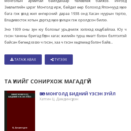
Монголын армитай байлдахаар төлөвлөж байжээ. Ингээд
Зөвлөлтийн цэрэг Монголд ирж, байдал өөр болоход Япончууд хүчээ
бага гэж үзээд жил өнгөрсний дараа 1938 онд Хасан нуурын тэртээ,
Владивосток хотын дэргэд хүчээ үзэлцэх гэж оролдсон билээ.
Энэ 1939 оны зун юу болохыг урьдчилж хэлэхэд хэцүү байлаа. Юу ч
гэсэн танкны бригад бүтэн хагас жилийн турш ямагт бэлэн бэлтгэлтэй
байсан бөгөөд хэзээ ч гэсэн, хаа ч гэсэн хөдлөхөд бэлэн байв...
ТАТАЖ АВАХ
ТҮГЭЭХ
ТА ҮҮНИЙГ СОНИРХОЖ МАГАДГҮЙ
ӨВӨР МОНГОЛД БИДНИЙ ҮЗСЭН ЗҮЙЛ
Хатгин Ц. Дамдинсүрэн