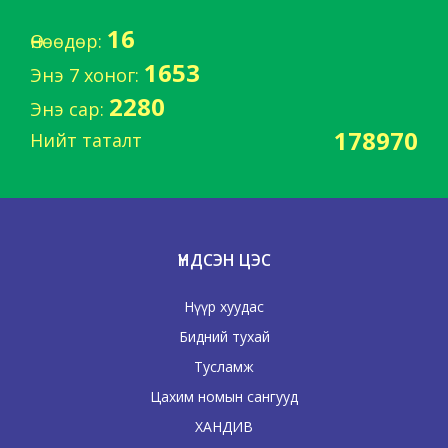
16
Өнөөдөр:
1653
Энэ 7 хоног:
2280
Энэ сар:
178970
Нийт таталт
ҮНДСЭН ЦЭС
Нүүр хуудас
Бидний тухай
Тусламж
Цахим номын сангууд
ХАНДИВ