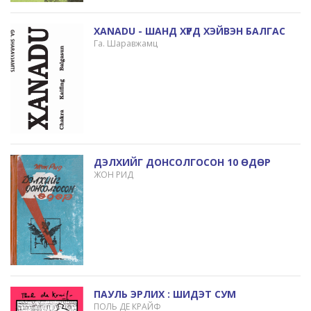
XANADU - ШАНД ХҮРД ХЭЙВЭН БАЛГАС
Га. Шаравжамц
ДЭЛХИЙГ ДОНСОЛГОСОН 10 ӨДӨР
ЖОН РИД
ПАУЛЬ ЭРЛИХ : ШИДЭТ СУМ
ПОЛЬ ДЕ КРАЙФ