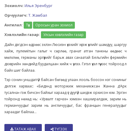
Зохиолч:
Илья Эренбург
Орчуулагч:
Т. Жамбал
Ангилал:
Түүх
Оросын уран зохиол
Хэвлэлийн газар:
Улсын хэвлэлийн газар
Дайн дэгдсэн өдрөөс эхлэн Люсиэн үхэхийг хүсэж үхлийг шамдуу, шаргуу
хайж, пулемётын галыг ч сөрлөө, гранат атган танкны өөдөөс ч
мөлхлөө, германы эргүүлийг барьж авах санаатай Бельгийн фермийн
дээврийн хөндийд буудалцаан хийж ч үзлээ. Гэтэл үхэл түүнээс тойроод л
байх шиг байлаа.
Тэр сонин уншдаггүй байсан бөгөөд улаан лооль боосон нэг сониныг
дэлгэж харваас: «Бидэнд моторжиж механикжсан Жанна д’Арк
тусална» гэж бичсэн байхыг хараад үг дуугүй шидэж орхисон юм. Эргэн
тойронд нөхөд нь: «Урвалт гарчээ» хэмээн хашхиралдаж, зарим нь
германчуудыг зарим нь англичуудыг, бас францын генералуудыг
хараадаг байлаа...
ТАТАЖ АВАХ
ТҮГЭЭХ