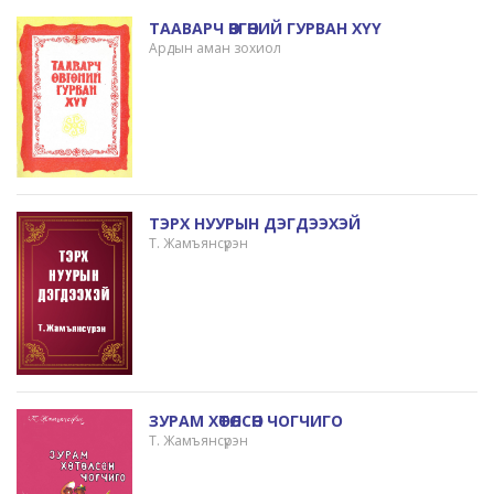
ТААВАРЧ ӨВГӨНИЙ ГУРВАН ХҮҮ
Ардын аман зохиол
ТЭРХ НУУРЫН ДЭГДЭЭХЭЙ
Т. Жамъянсүрэн
ЗУРАМ ХӨТӨЛСӨН ЧОГЧИГО
Т. Жамъянсүрэн