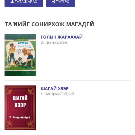
ТАТАЖ АВАХ
ТҮГЭЭХ
ТА ҮҮНИЙГ СОНИРХОЖ МАГАДГҮЙ
ГОЛЫН ЖАРААХАЙ
З. Түмэнжаргал
ШАГАЙ ХЭЭР
Х. Зандраабайдий