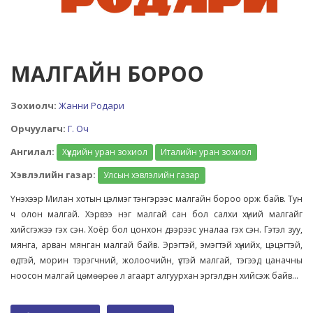
МАЛГАЙН БОРОО
Зохиолч:
Жанни Родари
Орчуулагч:
Г. Оч
Ангилал:
Хүүхдийн уран зохиол
Италийн уран зохиол
Хэвлэлийн газар:
Улсын хэвлэлийн газар
Үнэхээр Милан хотын цэлмэг тэнгэрээс малгайн бороо орж байв. Тун
ч олон малгай. Хэрвээ нэг малгай сан бол салхи хүний малгайг
хийсгэжээ гэх сэн. Хоёр бол цонхон дээрээс уналаа гэх сэн. Гэтэл зуу,
мянга, арван мянган малгай байв. Эрэгтэй, эмэгтэй хүнийх, цэцэгтэй,
өдтэй, морин тэрэгчний, жолоочийн, үстэй малгай, тэгээд цаначны
ноосон малгай цөмөөрөө л агаарт алгуурхан эргэлдэн хийсэж байв...