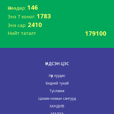
146
Өнөөдөр:
1783
Энэ 7 хоног:
2410
Энэ сар:
179100
Нийт таталт
ҮНДСЭН ЦЭС
Нүүр хуудас
Бидний тухай
Тусламж
Цахим номын сангууд
ХАНДИВ
МЭДЭЭ