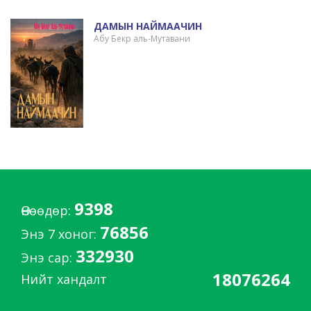
ДАМЫН НАЙМААЧИН
Абу Бекр аль-Мутавани
9398
Өнөөдөр:
76856
Энэ 7 хоног:
332930
Энэ сар:
18076264
Нийт хандалт