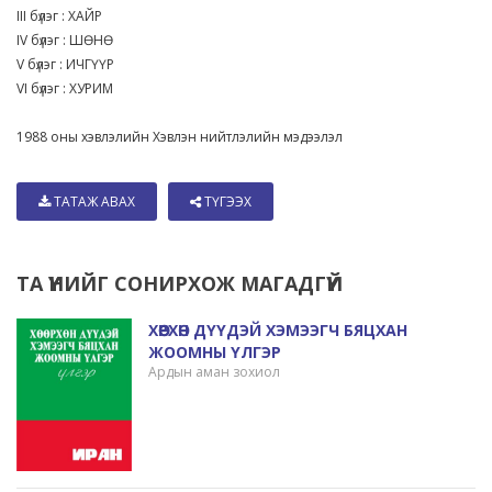
III бүлэг : ХАЙР
IV бүлэг : ШӨНӨ
V бүлэг : ИЧГҮҮР
VI бүлэг : ХУРИМ
1988 оны хэвлэлийн Хэвлэн нийтлэлийн мэдээлэл
ТАТАЖ АВАХ
ТҮГЭЭХ
ТА ҮҮНИЙГ СОНИРХОЖ МАГАДГҮЙ
ХӨӨРХӨН ДҮҮДЭЙ ХЭМЭЭГЧ БЯЦХАН
ЖООМНЫ ҮЛГЭР
Ардын аман зохиол