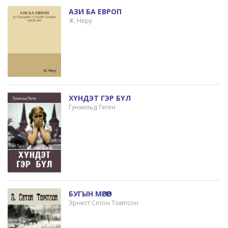
АЗИ БА ЕВРОП
Ж. Неру
ХҮНДЭТ ГЭР БҮЛ
Гунхильд Теген
БУГЫН МӨРӨӨР
Эрнест Сетон Томпсон