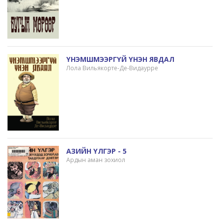
ҮНЭМШМЭЭРГҮЙ ҮНЭН ЯВДАЛ
Лола Вильякорте-Де-Видаурре
АЗИЙН ҮЛГЭР - 5
Ардын аман зохиол