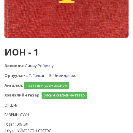
ИОН - 1
Зохиолч:
Ливиу Ребряну
Орчуулагч:
Т. Галсан
Б. Чимиддорж
Ангилал:
Гадаадын уран зохиол
Хэвлэлийн газар:
Улсын хэвлэлийн газар
ОРШИЛ
ГАЗРЫН ДУУН
I бүлэг : ЭХЛЭЛ
II бүлэг : ҮЙМЭРСЭН СЭТГЭЛ