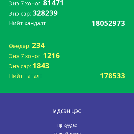
81471
Энэ 7 хоног:
328239
Энэ сар:
18052973
Нийт хандалт
234
Өнөөдөр:
1216
Энэ 7 хоног:
1843
Энэ сар:
178533
Нийт таталт
ҮНДСЭН ЦЭС
Нүүр хуудас