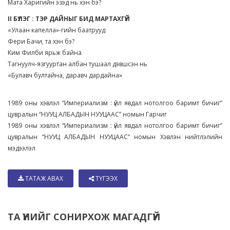
Мата Харигийн эзэд нь хэн бэ?
II БҮЛЭГ : ТЭР ДАЙНЫГ БИД МАРТАХГҮЙ
«Улаан капелла»-гийн баатрууд
Фери Бачи, та хэн бэ?
Ким Филби ярьж байна
Тагнуулч-язгууртан албан тушаал дэвшсэн нь
«Булавч бултайна, даравч дардайна»
1989 оны хэвлэл “Империализм : үйл явдал нотолгоо баримт бичиг”
цувралын “НУУЦ АЛБАДЫН НУУЦААС” номын Гарчиг
1989 оны хэвлэл “Империализм : үйл явдал нотолгоо баримт бичиг”
цувралын “НУУЦ АЛБАДЫН НУУЦААС” номын Хэвлэн нийтлэлийн
мэдээлэл
ТАТАЖ АВАХ
ТҮГЭЭХ
ТА ҮҮНИЙГ СОНИРХОЖ МАГАДГҮЙ