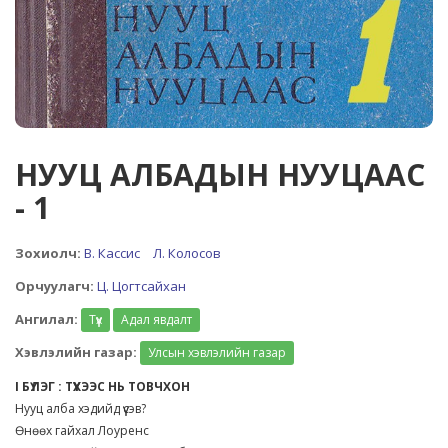
НУУЦ АЛБАДЫН НУУЦААС
- 1
Зохиолч:
В. Кассис
Л. Колосов
Орчуулагч:
Ц. Цогтсайхан
Ангилал:
Түүх
Адал явдалт
Хэвлэлийн газар:
Улсын хэвлэлийн газар
I БҮЛЭГ : ТҮҮХЭЭС НЬ ТОВЧХОН
Нууц алба хэдийд үүсэв?
Өнөөх гайхал Лоуренс