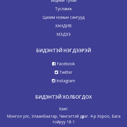
Бидний тухай
Тусламж
Цахим номын сангууд
ХАНДИВ
МЭДЭЭ
БИДЭНТЭЙ НЭГДЭЭРЭЙ
Facebook
Twitter
Instagram
БИДЭНТЭЙ ХОЛБОГДОХ
Хаяг:
Монгол улс, Улаанбаатар, Чингэлтэй дүүрэг. 4-р Хороо, Бага
тойруу 18-1