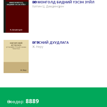
ӨВӨР МОНГОЛД БИДНИЙ ҮЗСЭН ЗҮЙЛ
Хатгин Ц. Дамдинсүрэн
ӨНГӨРСНИЙ ДУУДЛАГА
Ж. Неру
8889
Өнөөдөр: