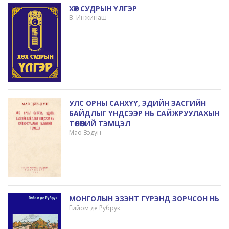
ХӨХ СУДРЫН ҮЛГЭР
В. Инжинаш
УЛС ОРНЫ САНХҮҮ, ЭДИЙН ЗАСГИЙН
БАЙДЛЫГ ҮНДСЭЭР НЬ САЙЖРУУЛАХЫН
ТӨЛӨӨНИЙ ТЭМЦЭЛ
Мао Зэдун
МОНГОЛЫН ЭЗЭНТ ГҮРЭНД ЗОРЧСОН НЬ
Гийом де Рубрук