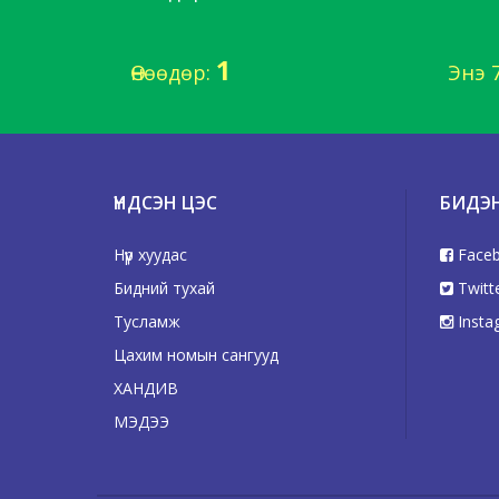
1
Өнөөдөр:
Энэ 
ҮНДСЭН ЦЭС
БИДЭ
Нүүр хуудас
Face
Бидний тухай
Twitt
Тусламж
Insta
Цахим номын сангууд
ХАНДИВ
МЭДЭЭ