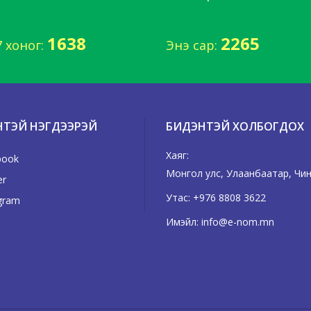
1638
2265
7 хоног:
Энэ сар:
НТЭЙ НЭГДЭЭРЭЙ
БИДЭНТЭЙ ХОЛБОГДОХ
Хаяг:
book
Монгол улс, Улаанбаатар, Чингэ
er
Утас:
+976 8808 3622
gram
Имэйл:
info@e-nom.mn