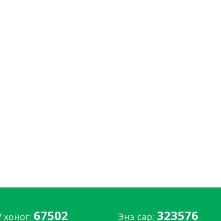
67502
323576
7 хоног:
Энэ сар: