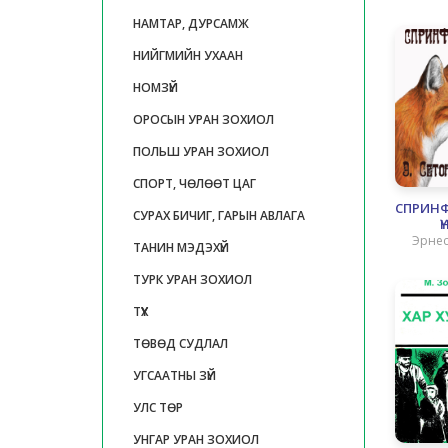
НАМТАР, ДУРСАМЖ
НИЙГМИЙН УХААН
НОМЗҮЙ
ОРОСЫН УРАН ЗОХИОЛ
ПОЛЬШ УРАН ЗОХИОЛ
СПОРТ, ЧӨЛӨӨТ ЦАГ
СПРИН
СУРАХ БИЧИГ, ГАРЫН АВЛАГА
Ү
Эрнес
ТАНИН МЭДЭХҮЙ
То
ТУРК УРАН ЗОХИОЛ
ТҮҮХ
ТӨВӨД СУДЛАЛ
УГСААТНЫ ЗҮЙ
УЛС ТӨР
УНГАР УРАН ЗОХИОЛ