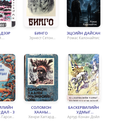
 ДЭЭР
БИНГО
ЭЦСИЙН ДАЙСАН
Э.
Эрнест Сетон
Ромас Калонайтис
ВСКИЙ
Томпсон
ИЛИЙН
СОЛОМОН
БАСКЕРВИЛИЙН
ДАЛ - 3
ХААНЫ
УДМЫГ
ЭРДЭНЭСИЙН
ХЭЛМЭГДҮҮЛСЭН
 Гарсиа
Хенри Хаггард
Артур Конан Дойл
ОРД
НОХОЙ
кес
Райдер