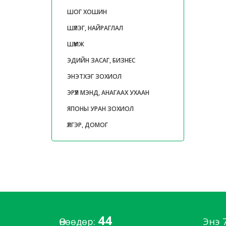
ШОГ ХОШИН
ШҮЛЭГ, НАЙРАГЛАЛ
ШҮҮМЖ
ЭДИЙН ЗАСАГ, БИЗНЕС
ЭНЭТХЭГ ЗОХИОЛ
ЭРҮҮЛ МЭНД, АНАГААХ УХААН
ЯПОНЫ УРАН ЗОХИОЛ
ҮЛГЭР, ДОМОГ
44
Өнөөдөр:
Энэ 