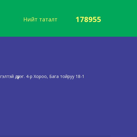
178955
Нийт таталт
лтэй дүүрэг. 4-р Хороо, Бага тойруу 18-1