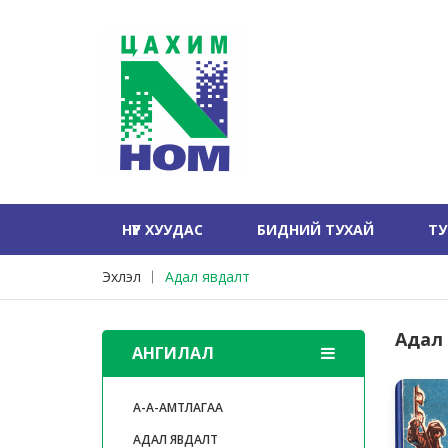
НҮҮР ХУУДАС
БИДНИЙ ТУХАЙ
Т
Эхлэл
Адал явдалт
Адал
АНГИЛАЛ
А-А-АМТЛАГАА
АДАЛ ЯВДАЛТ