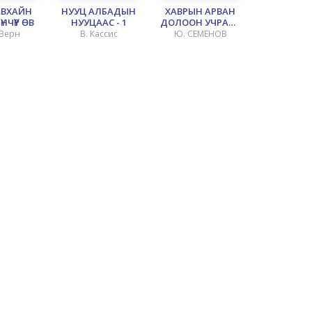
АВХАЙН
НУУЦ АЛБАДЫН
ХАВРЫН АРВАН
НЧҮҮР ӨВ
НУУЦААС - 1
ДОЛООН УЧРАЛ -
2
Верн
В. Кассис
Ю. СЕМЕНОВ