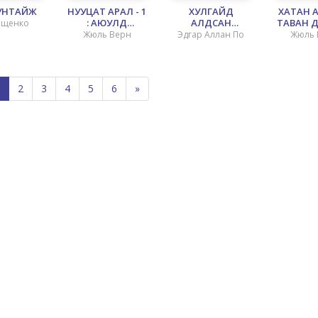
ХУНТАЙЖ
НУУЦАТ АРАЛ - 1
ХУЛГАЙД
ХАТАН 
: АЮУЛД
АЛДСАН
ТАВАН ДҮ
ощенко
УЧРАГСАД
ЗАХИДАЛ
Жюль Верн
Эдгар Аллан По
Жюль 
2
3
4
5
6
»