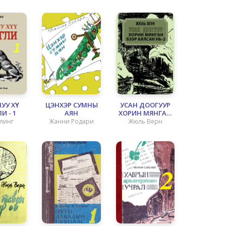
У ХҮҮ
ЦЭНХЭР СУМНЫ
УСАН ДООГУУР
И - 1
АЯН
ХОРИН МЯНГАН
БЭЭР АЯЛСАН НЬ
плинг
Жанни Родари
Жюль Верн
- 2