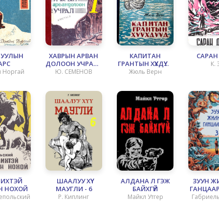
 УУЛЫН
ХАВРЫН АРВАН
КАПИТАН
САРАН
АРС
ДОЛООН УЧРАЛ -
ГРАНТЫН ХҮҮХДҮҮД -
К. 
1
3
н Норгай
Ю. СЕМЕНОВ
Жюль Верн
ЦИОЛКО
ЧИХТЭЙ
ШААЛУУ ХҮҮ
АЛДАНА Л ГЭЖ
ЗУУН Ж
Н НОХОЙ
МАУГЛИ - 6
БАЙХГҮЙ
ГАНЦААР
оепольский
Р. Киплинг
Майкл Утгер
Габриель
Мар